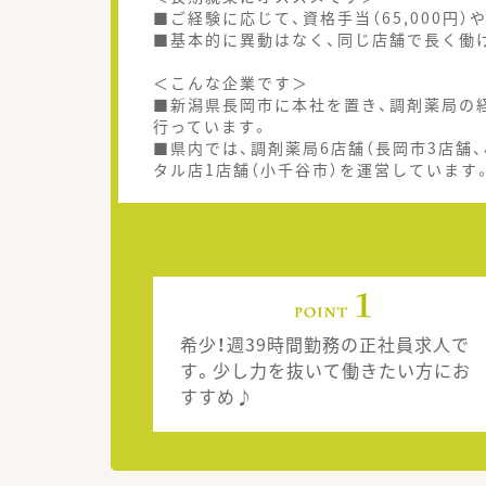
■ご経験に応じて、資格手当（65,000円）
■基本的に異動はなく、同じ店舗で長く働
＜こんな企業です＞
■新潟県長岡市に本社を置き、調剤薬局の経
行っています。
■県内では、調剤薬局6店舗（長岡市3店舗、
タル店1店舗（小千谷市）を運営しています
希少！週39時間勤務の正社員求人で
す。少し力を抜いて働きたい方にお
すすめ♪