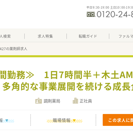
平日9：30-19：00 土日10：00-19：
人検索
求人特集
転職ガイド
ファル
21427の薬剤師求人
時間勤務≫ 1日7時間半＋木土A
 多角的な事業展開を続ける成長
調剤薬局
正社員
報
職場情報
この求人に