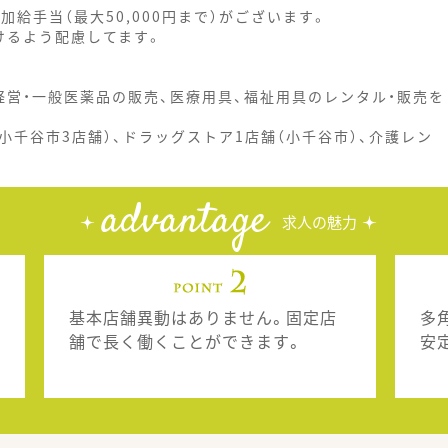
や加給手当（最大50,000円まで）がございます。
けるよう配慮してます。
営・一般医薬品の販売、医療用具、福祉用具のレンタル・販売を
小千谷市3店舗）、ドラッグストア1店舗（小千谷市）、介護レン
。
advantage
求人の魅力
基本店舗異動はありません。固定店
多
舗で長く働くことができます。
安