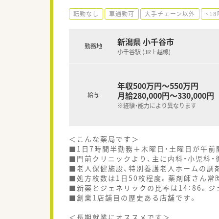
転勤なし
車通勤可
大手チェーン以外
~1
新潟県 小千谷市
勤務地
小千谷駅 (JR上越線)
年収500万円～550万円
月給280,000円～330,000円
給与
※経験・能力により異なります
＜こんな薬局です＞
■1日7時間半勤務＋木曜日・土曜日が午前
■門前クリニックより、主に内科・小児科・
■老人保健施設、特別養護老人ホームの調
■処方枚数は1日50枚程度。薬剤師さん常
■新薬とジェネリックの比率は14：86。
■創業1店舗目の歴史ある店舗です。
＜長期就業にオススメです＞