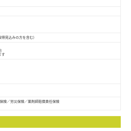
取得見込みの方を含む）
円
ます
保険／労災保険／薬剤師賠償責任保険