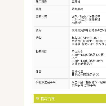
雇用形態
正社員
業種
調剤薬局
業務内容
調剤／監査／服薬指導
内科・小児科・循環器科
50枚/日
資格
薬剤師免許をお持ちの方（
給与
年収500万円～550万円
月給280,000円～330,000
※経験・能力により異なり
勤務時間
月火水金
8：30～18：00（休憩120分）
木土
8：30～13：00（休憩00分）
※週39時間勤務
休日
日祝+1日
■有給休暇(法定通り)
福利厚生諸手当
厚生年金／協会健保／雇用
資格手当、加給手当
職場情報