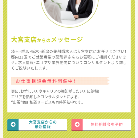
大宮支店
メッセージ
からの
埼玉・群馬・栃木・新潟の薬剤師求人は大宮支店にお任せください！
都内23区でご就業希望の薬剤師さんもお気軽にご相談くださいま
せ。求人情報・エリアや業界動向についてコンサルタントより詳し
くご説明いたします。
お仕事相談会無料開催中！
更に、お忙しい方やキャリアの棚卸がしたい方に朗報!
エリアを熟知したコンサルタントによる、
“出張”個別相談サービスも同時開催中です。
大宮支店からの
無料相談会を予約
最新情報