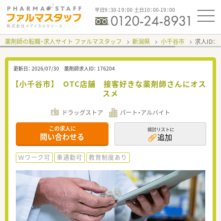
平日9：30-19：00 土日10：00-19：00
薬剤師の転職・求人サイト ファルマスタッフ
新潟県
小千谷市
求人ID：
更新日：
2026/07/30
薬剤師求人ID：
176204
【小千谷市】 OTC店舗 接客好きな薬剤師さんにオス
スメ
ドラッグストア
パート・アルバイト
この求人に
検討リストに
問い合わせる
追加
Ｗワーク可
車通勤可
教育制度あり