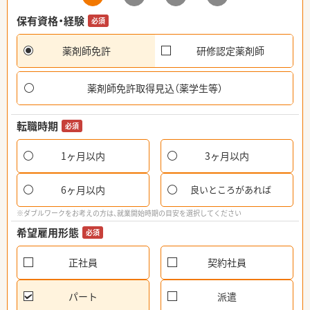
保有資格・経験
必須
薬剤師免許
研修認定薬剤師
薬剤師免許取得見込（薬学生等）
転職時期
必須
1ヶ月以内
3ヶ月以内
6ヶ月以内
良いところがあれば
※ダブルワークをお考えの方は、就業開始時期の目安を選択してください
希望雇用形態
必須
正社員
契約社員
パート
派遣