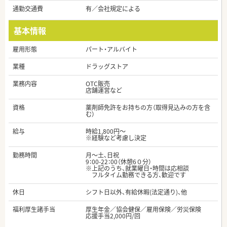
通勤交通費
有／会社規定による
基本情報
雇用形態
パート・アルバイト
業種
ドラッグストア
業務内容
OTC販売
店舗運営など
資格
薬剤師免許をお持ちの方（取得見込みの方を含
む）
給与
時給1,800円～
※経験など考慮し決定
勤務時間
月～土、日祝
9：00-22：00（休憩6０分）
※上記のうち、就業曜日・時間は応相談
フルタイム勤務できる方、歓迎です
休日
シフト日以外、有給休暇(法定通り)、他
福利厚生諸手当
厚生年金／協会健保／雇用保険／労災保険
応援手当2,000円/回