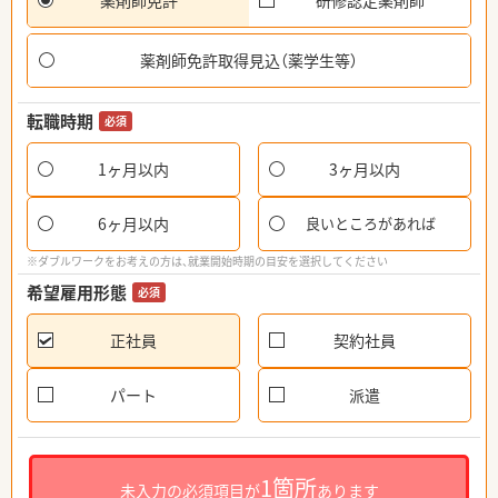
薬剤師免許
研修認定薬剤師
薬剤師免許取得見込（薬学生等）
転職時期
必須
1ヶ月以内
3ヶ月以内
6ヶ月以内
良いところがあれば
※ダブルワークをお考えの方は、就業開始時期の目安を選択してください
希望雇用形態
必須
正社員
契約社員
パート
派遣
1箇所
未入力の必須項目が
あります