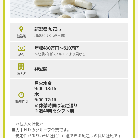
新潟県 加茂市
加茂駅 (JR信越本線)
勤務地
年収430万円～610万円
※経験・年齢・スキルにより異なる
給与
非公開
法人名
月火水金
9:00-18:15
木土
9:00-12:15
勤務時間
※休憩時間は法定通り
※週40時間シフト制
・・＊法人の特徴＊・・
■大手ＨＤのグループ企業です。
安定性があり、若い社員も活躍できる風通しの良い社風です。