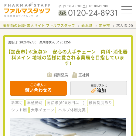
平日9：30-19：00 土日10：00-19：00
薬剤師の転職・求人サイト ファルマスタッフ
新潟県
加茂市
求人ID：20
更新日：
2026/07/30
薬剤師求人ID：
201256
【加茂市】≪急募≫ 安心の大手チェーン 内科・消化器
科メイン 地域の皆様に愛される薬局を目指していま
す！
調剤薬局
正社員
この求人に
検討リストに
問い合わせる
追加
新卒可
車通勤可
高給与(600万円以上)
教育制度あり
シフト制
大手チェーン
ヘルプ体制充実