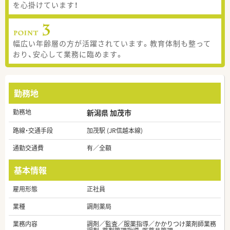
を心掛けています！
幅広い年齢層の方が活躍されています。教育体制も整って
おり、安心して業務に臨めます。
勤務地
勤務地
新潟県 加茂市
路線・交通手段
加茂駅 (JR信越本線)
通勤交通費
有／全額
基本情報
雇用形態
正社員
業種
調剤薬局
業務内容
調剤／監査／服薬指導／かかりつけ薬剤師業務