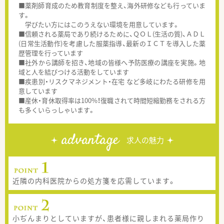
■薬剤師育成のため教育制度を整え、海外研修なども行っていま
す。
学びたい方にはこのうえない環境を用意しています。
■信頼される薬局であり続けるために、ＱＯＬ(生活の質)、ＡＤＬ
(日常生活動作)を考慮した服薬指導、最新のＩＣＴを導入した薬
歴管理を行っています
■社外から講師を招き、地域の皆様へ予防医療の講座を実施。地
域と人を結びつける活動をしています
■疾患別・リスクマネジメント・在宅 など多岐にわたる研修を用
意しています
■産休・育休取得率は100%！復職されて時間短縮勤務をされる方
も多くいらっしゃいます。
advantage
求人の魅力
近隣の内科医院からの処方箋を応需しています。
小ぢんまりとしていますが、患者様に親しまれる薬局作り