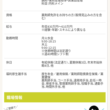
調剤・薬剤管理指導・医薬品管理
科目：内科メイン
資格
薬剤師免許をお持ちの方（取得見込みの方を含
む）
給与
年収430万円～610万円
※経験・年齢・スキルにより異なる
勤務時間
月火水金
9:00-18:15
木土
9:00-12:15
※休憩時間は法定通り
※週40時間シフト制
休日
有給休暇（法定通り）、夏期休暇3日、年末年始休
暇4日、他
福利厚生諸手当
厚生年金／雇用保険／薬剤師賠償責任保険／薬
業健保
薬剤師手当、コース手当、遠隔地手当、赴任一時
金、帰省手当、管理薬剤師手当、役職手当、通勤手
当、時間外手当、他
職場情報