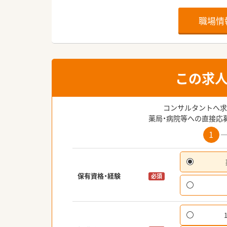
職場情
この求
コンサルタントへ求
薬局・病院等への直接応
1
保有資格・経験
必須