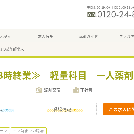
平日9：30-19：00 土日10：00-19：
人検索
求人特集
転職ガイド
ファル
203の薬剤師求人
18時終業≫ 軽量科目 一人薬
調剤薬局
正社員
報
職場情報
この求人に
ーン
~18時までの職場