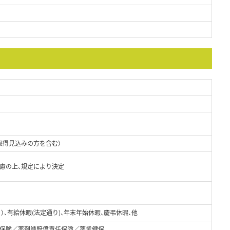
取得見込みの方を含む）
考慮の上、規定により決定
）、有給休暇(法定通り)、年末年始休暇、慶弔休暇、他
保険／薬剤師賠償責任保険／薬業健保