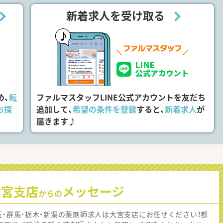
新着求人を受け取る
め、
転
ファルマスタッフLINE公式アカウントを友だち
お探
追加して、
希望の条件を登録
すると、
新着求人
が
届きます♪
大宮支店
メッセージ
からの
玉・群馬・栃木・新潟の薬剤師求人は大宮支店にお任せください！都