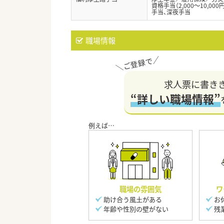
資格手当（2,000～10,0
手当、深夜手当
職場情報
求人票に書き
“詳しい職場情報”
職場の雰囲気
ワ
助け合う風土がある
お
年齢や性別の壁がない
残