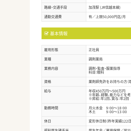
路線・交通手段
加茂駅 (JR信越本線)
通勤交通費
有／上限50,000円迄/月
基本情報
雇用形態
正社員
業種
調剤薬局
業務内容
調剤・監査・服薬指導
科目：眼科
資格
薬剤師免許をお持ちの方（
給与
年収450万円～500万円
※年齢、経験、能力などを
※昇給：年1回、賞与：年2回
勤務時間
月火水金 9：00～18：00
木土 9：00～13：00
休日
変形休日制（昨年実績122日
福利厚生諸手当
厚生年金／雇用保険／労災