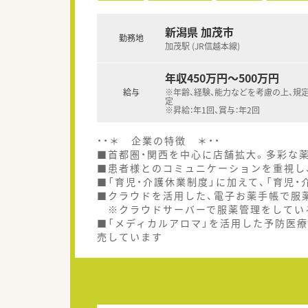
新潟県 加茂市
勤務地
加茂駅 (JR信越本線)
年収450万円～500万円
給与
※年齢、経験、能力などを考慮の上、規
定
※昇給：年1回、賞与：年2回
・・＊ 企業の特徴 ＊・・
■首都圏・関西を中心に店舗拡大。多彩な
■患者様とのコミュニケーションを重視し
■「育児・介護休業制度」に加えて、「育児
■クラウドを活用した、電子お薬手帳で服
※クラウドサーバーで服薬管理をしてい
■「メディカルアロマ」を活用した予防医
売しています