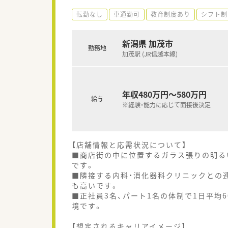
転勤なし
車通勤可
教育制度あり
シフト制
新潟県 加茂市
勤務地
加茂駅 (JR信越本線)
年収480万円～580万円
給与
※経験・能力に応じて面接後決定
【店舗情報と応需状況について】
■商店街の中に位置するガラス張りの明る
です。
■隣接する内科・消化器科クリニックとの
も高いです。
■正社員3名、パート1名の体制で1日平均
境です。
【想定されるキャリアイメージ】