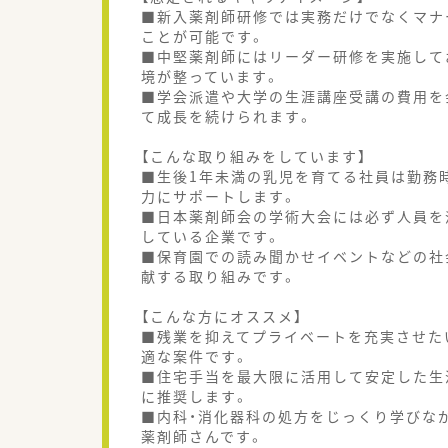
■新入薬剤師研修では実務だけでなくマナ
ことが可能です。
■中堅薬剤師にはリーダー研修を実施して
境が整っています。
■学会派遣や大学の生涯講座受講の費用を
て成長を続けられます。
【こんな取り組みをしています】
■生後1年未満の乳児を育てる社員は勤務
力にサポートします。
■日本薬剤師会の学術大会には必ず人員を
している企業です。
■保育園での読み聞かせイベントなどの社
献する取り組みです。
【こんな方にオススメ】
■残業を抑えてプライベートを充実させた
適な案件です。
■住宅手当を最大限に活用して安定した生
に推奨します。
■内科・消化器科の処方をじっくり学びな
薬剤師さんです。