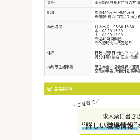
資格
薬剤師免許をお持ちの方（
給与
年収480万円～580万円
※経験・能力に応じて面接
勤務時間
月火木金 08:30-18:30
水 08:30-16:30
土 08:30-13:00
※週40時間勤務
※休憩時間は法定通り
休日
日曜・祝祭日・他シフトによ
特別休暇（結婚・忌服・法要
福利厚生諸手当
厚生年金／協会健保／雇用
薬剤師手当、時間外勤務手当
職場情報
求人票に書き
“詳しい職場情報”