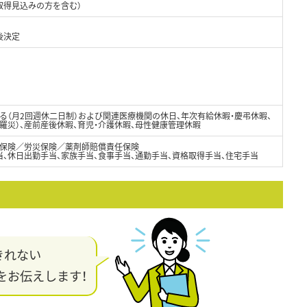
取得見込みの方を含む）
後決定
る（月2回週休二日制）および関連医療機関の休日、年次有給休暇・慶弔休暇、
・羅災）、産前産後休暇、育児・介護休暇、母性健康管理休暇
保険／労災保険／薬剤師賠償責任保険
、休日出勤手当、家族手当、食事手当、通勤手当、資格取得手当、住宅手当
きれない
をお伝えします！