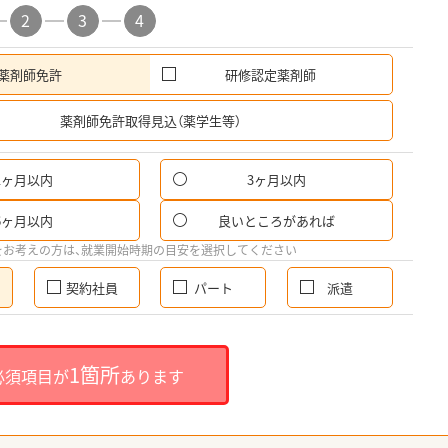
2
3
4
薬剤師免許
研修認定薬剤師
希
薬剤師免許取得見込（薬学生等）
1ヶ月以内
3ヶ月以内
6ヶ月以内
良いところがあれば
をお考えの方は、就業開始時期の目安を選択してください
契約社員
パート
派遣
1箇所
必須項目が
あります