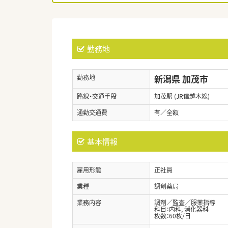
勤務地
新潟県 加茂市
勤務地
路線・交通手段
加茂駅 (JR信越本線)
通勤交通費
有／全額
基本情報
雇用形態
正社員
業種
調剤薬局
業務内容
調剤／監査／服薬指導
科目：内科, 消化器科
枚数：60枚/日