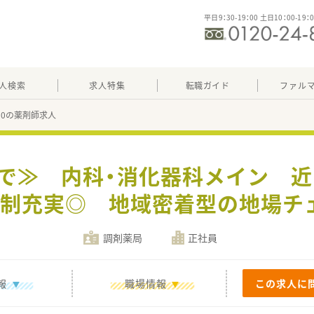
平日9：30-19：00 土日10：00-19：
人検索
求人特集
転職ガイド
ファル
630の薬剤師求人
まで≫ 内科・消化器科メイン 
制充実◎ 地域密着型の地場チ
調剤薬局
正社員
報
職場情報
この求人に