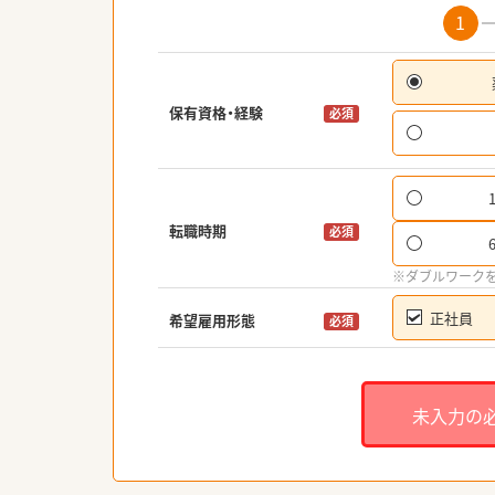
1
保有資格・経験
必須
転職時期
必須
※ダブルワーク
正社員
希望雇用形態
必須
未入力の