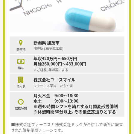
新潟県 加茂市
加茂駅 (JR信越本線)
勤務地
年収420万円～650万円
月給260,000円～433,000円
給与
※ご経験、年齢等による
株式会社ユニスマイル
ファーコス薬局 かもやま
法人名
月火木金 9:00～18:30
水土 9:00～13:00
※週40時間シフトを軸とする月間変形労働制
勤務時間
※休憩時間60分以上、その他法定通りとする
■株式会社ファーコスと株式会社ミックが合併して新たに設立
された調剤薬局チェーンです。