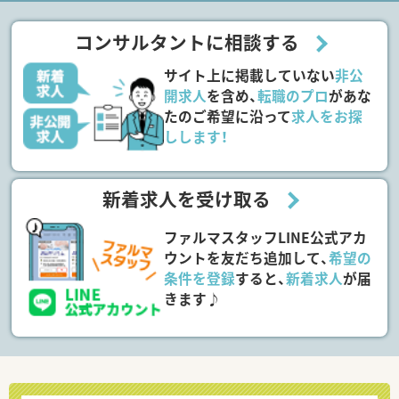
コンサルタントに相談する
サイト上に掲載していない
非公
開求人
を含め、
転職のプロ
があな
たのご希望に沿って
求人をお探
しします！
新着求人を受け取る
ファルマスタッフLINE公式アカ
ウントを友だち追加して、
希望の
条件を登録
すると、
新着求人
が届
きます♪