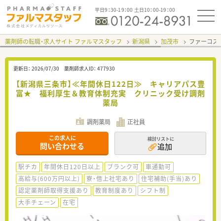
平日9：30-19：00 土日10：00-19：00
薬剤師の転職・求人サイト ファルマスタッフ
新潟県
加茂市
ファーコス
更新日：
2026/07/30
薬剤師求人ID：
477930
【新潟県三条市】≪年間休日122日≫ キャリアパス豊
富★ 福利厚生＆教育体制充実 クリニック受け調剤
薬局
調剤薬局
正社員
この求人に
検討リストに
問い合わせる
追加
駅チカ
年間休日120日以上
ブランク可
車通勤可
高給与(600万円以上)
寮・借上社宅あり
住宅補助(手当)あり
認定薬剤師取得支援あり
教育制度あり
シフト制
大手チェーン
在宅