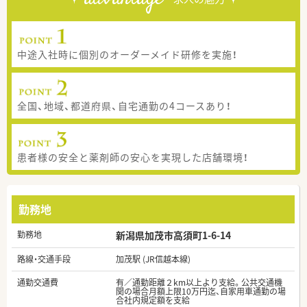
中途入社時に個別のオーダーメイド研修を実施！
全国、地域、都道府県、自宅通勤の4コースあり！
患者様の安全と薬剤師の安心を実現した店舗環境！
勤務地
勤務地
新潟県加茂市高須町1-6-14
路線・交通手段
加茂駅 (JR信越本線)
通勤交通費
有／通勤距離２km以上より支給。公共交通機
関の場合月額上限10万円迄、自家用車通勤の場
合社内規定額を支給