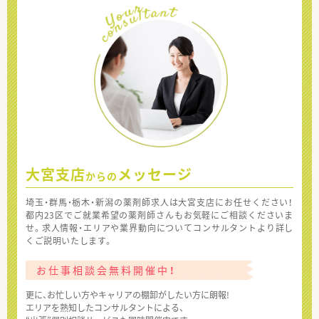
大宮支店
メッセージ
からの
埼玉・群馬・栃木・新潟の薬剤師求人は大宮支店にお任せください！
都内23区でご就業希望の薬剤師さんもお気軽にご相談くださいま
せ。求人情報・エリアや業界動向についてコンサルタントより詳し
くご説明いたします。
お仕事相談会無料開催中！
更に、お忙しい方やキャリアの棚卸がしたい方に朗報!
エリアを熟知したコンサルタントによる、