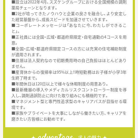
■設立は2022年4月、スズケングループにおける全国規模の調剤
薬局チェーンとなります。
■2社が培ってきたノウハウと企業の良さを融合し、より安定し
た経営基盤から、成長スピードを加速させていきます。
■コーポレートメッセージは「あなたに今、わたしができるこ
と」。
■正社員には全国・広域・都道府県限定・自宅通勤の4コースを用
意。
■全国・広域・都道府県限定コースの方には充実の住宅補助制度
が適用されます。
■住居は法人契約なので初期費用時の自己負担はほとんどあり
ません。
■産育休からの復帰率は95%以上！時短勤務はお子様が小学3年
生終了時まで。
■年間休日は120日以上で様々な休暇制度の用意あり。
■最新機器の導入やメディカルリスクコントローラー制度を導
入し、調剤過誤防止に向けた取り組みにも積極的です。
■マネジメント型と専門性追求型のキャリアパスが目指せる環
境です。
■家族やプライベートを大事にしながら働きたい方、キャリアを
磨きたい方皆様にお勧めです。
advantage
求人の魅力