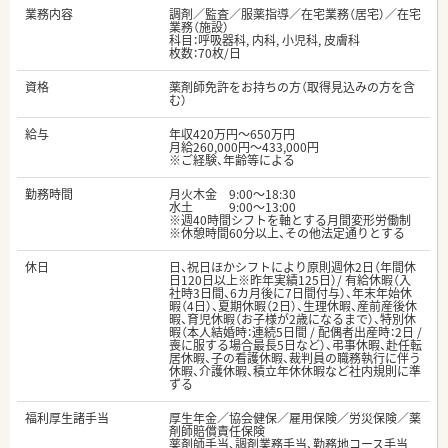
業務内容
調剤／監査／服薬指導／在宅業務（居宅）／在宅
業務（施設）
科目：呼吸器科, 内科, 小児科, 皮膚科
枚数：70枚/日
資格
薬剤師免許をお持ちの方（取得見込みの方を含
む）
給与
年収420万円～650万円
月給260,000円～433,000円
※ご経験、年齢等による
勤務時間
月火木金 9:00～18:30
水土 9:00～13:00
※週40時間シフトを軸とする月間変形労働制
※休憩時間60分以上、その他法定通りとする
休日
日、祝日ほかシフトにより原則週休2日（年間休
日120日以上※昨年実績125日）/ 有給休暇（入
社時3日間、6カ月後に7日間付与）、年末年始休
暇（4日）、夏期休暇（2日）、生理休暇、産前産後休
暇、育児休暇（お子様が2歳になるまで）、特別休
暇（本人結婚時：連続5日間 / 配偶者出産時：2日 /
喪に服する場合最長5日など）、弔事休暇、赴任転
居休暇、子の看護休暇、裁判員の職務執行に伴う
休暇、介護休暇、積立年休休暇など社内規則に準
ずる
福利厚生諸手当
厚生年金／協会健保／雇用保険／労災保険／薬
剤師賠償責任保険
薬剤師手当、調剤業務手当、勤務地コース手当