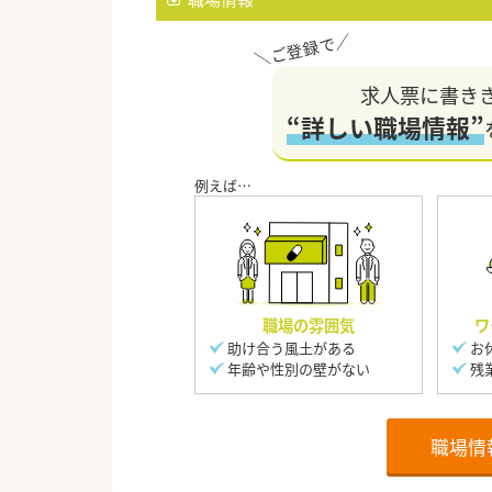
求人票に書き
“詳しい職場情報”
職場の雰囲気
ワ
助け合う風土がある
お
年齢や性別の壁がない
残
職場情