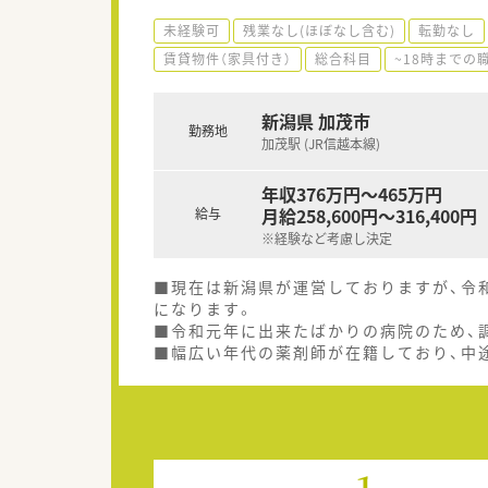
未経験可
残業なし(ほぼなし含む)
転勤なし
賃貸物件（家具付き）
総合科目
~18時までの
新潟県 加茂市
勤務地
加茂駅 (JR信越本線)
年収376万円～465万円
月給258,600円～316,400円
給与
※経験など考慮し決定
■現在は新潟県が運営しておりますが、令
になります。
■令和元年に出来たばかりの病院のため、
■幅広い年代の薬剤師が在籍しており、中