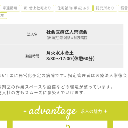
車通勤可
寮・借上社宅あり
住宅補助(手当)あり
託児所あり
積雪
職場
社会医療法人崇徳会
法人名
（出向先）新潟県立加茂病院
月火水木金土
勤務時間
8:30～17:00（休憩60分）
和6年頃に民営化予定の病院です。指定管理者は医療法人崇徳会
調剤室の作業スペースや設備などの環境が整っています。
途入社の方もスムーズに馴染んでいけます。
advantage
求人の魅力