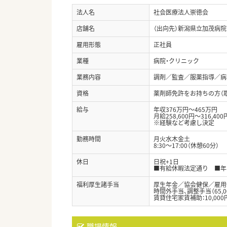
法人名
社会医療法人崇徳会
店舗名
（出向先）新潟県立加茂病院
雇用形態
正社員
業種
病院・クリニック
業務内容
調剤／監査／服薬指導／病
資格
薬剤師免許をお持ちの方（
給与
年収376万円～465万円
月給258,600円～316,400
※経験など考慮し決定
勤務時間
月火水木金土
8:30～17:00（休憩60分）
休日
日祝+1日
■有給休暇法定通り ■年
福利厚生諸手当
厚生年金／協会健保／雇用
時間外手当、調整手当（65,0
賃貸住宅家賃補助：10,000円
職場情報