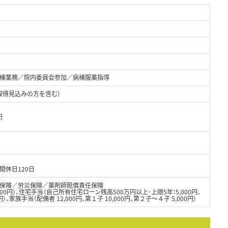
棟業務／院内委員会参加／病棟服薬指導
取得見込みの方を含む）
円
間休日120日
保険／労災保険／薬剤師賠償責任保険
00円）、住宅手当（自己所有住宅ローン残高500万円以上･上限5年：5,000円、
）、家族手当（配偶者 12,000円、第１子 10,000円、第２子～４子 5,000円）