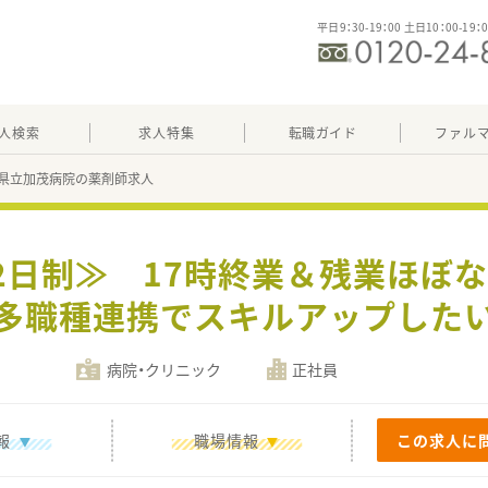
平日9：30-19：00 土日10：00-19：
人検索
求人特集
転職ガイド
ファル
潟県立加茂病院の薬剤師求人
2日制≫ 17時終業＆残業ほぼ
多職種連携でスキルアップした
病院・クリニック
正社員
報
職場情報
この求人に