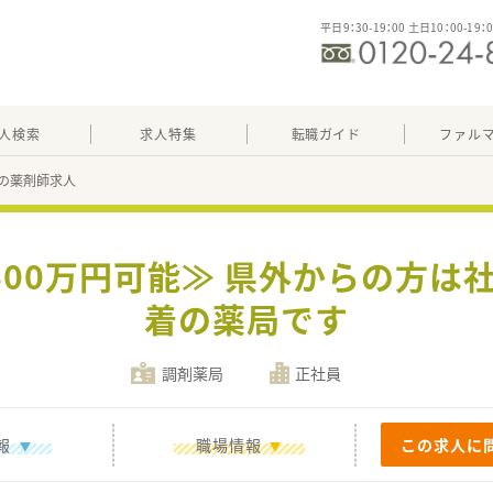
平日9：30-19：00 土日10：00-19：
人検索
求人特集
転職ガイド
ファル
の薬剤師求人
収600万円可能≫ 県外からの方は
着の薬局です
調剤薬局
正社員
報
職場情報
この求人に