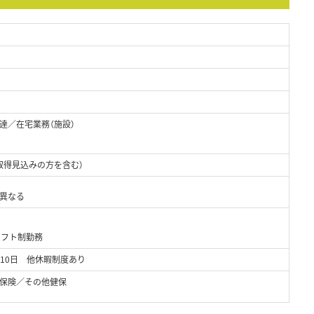
達／在宅業務（施設）
取得見込みの方を含む）
り異なる
シフト制勤務
10日 他休暇制度あり
保険／その他健保