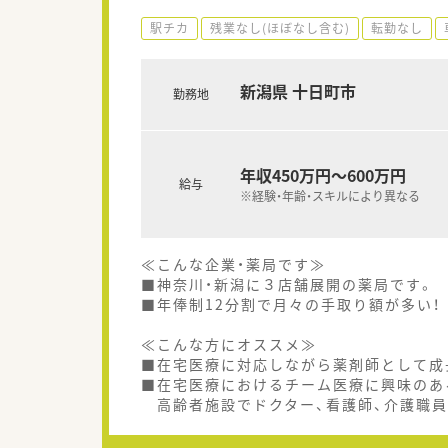
駅チカ
残業なし(ほぼなし含む)
転勤なし
新潟県 十日町市
勤務地
年収450万円～600万円
給与
※経験・年齢・スキルにより異なる
≪こんな企業・薬局です≫
■神奈川・新潟に３店舗展開の薬局です。
■年俸制12分割で月々の手取り額が多い！
≪こんな方にオススメ≫
■在宅医療に対応しながら薬剤師として成
■在宅医療におけるチーム医療に興味のあ
高齢者施設でドクター、看護師、介護職員