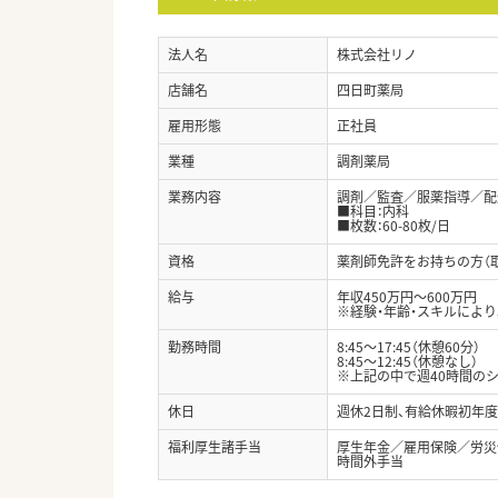
法人名
株式会社リノ
店舗名
四日町薬局
雇用形態
正社員
業種
調剤薬局
業務内容
調剤／監査／服薬指導／配
■科目：内科
■枚数：60-80枚/日
資格
薬剤師免許をお持ちの方（
給与
年収450万円～600万円
※経験・年齢・スキルによ
勤務時間
8:45～17:45（休憩60分）
8:45～12:45（休憩なし）
※上記の中で週40時間の
休日
週休2日制、有給休暇初年度
福利厚生諸手当
厚生年金／雇用保険／労災
時間外手当