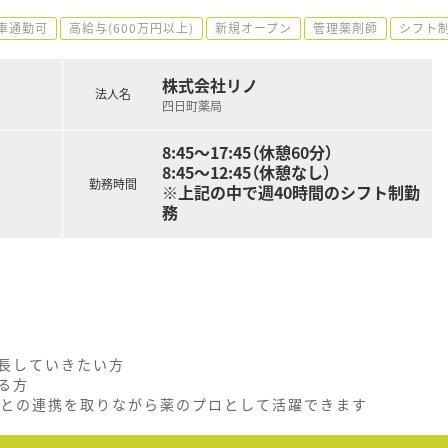
車通勤可
高給与(600万円以上)
新規オープン
管理薬剤師
シフト
株式会社リノ
法人名
四日町薬局
8:45～17:45（休憩60分）
8:45～12:45（休憩なし）
勤務時間
※上記の中で週40時間のシフト制勤
務
長していきたい方
る方
との連携を取りながら薬のプロとして活躍できます