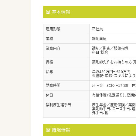
基本情報
雇用形態
正社員
業種
調剤薬局
業務内容
調剤／監査／服薬指導
科目：総合
資格
薬剤師免許をお持ちの方（
給与
年収430万円～610万円
※経験・年齢・スキルによ
勤務時間
月～金 8：30～17：30 休
休日
有給休暇（法定通り）、夏期
福利厚生諸手当
厚生年金／雇用保険／薬剤
薬剤師手当、コース手当、遠
外手当、他
職場情報