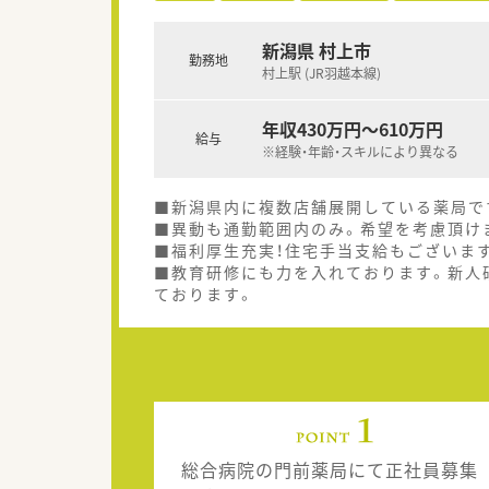
新潟県 村上市
勤務地
村上駅 (JR羽越本線)
年収430万円～610万円
給与
※経験・年齢・スキルにより異なる
■新潟県内に複数店舗展開している薬局で
■異動も通勤範囲内のみ。希望を考慮頂け
■福利厚生充実！住宅手当支給もございま
■教育研修にも力を入れております。新人
ております。
総合病院の門前薬局にて正社員募集