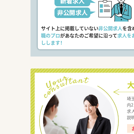
サイト上に掲載していない
非公開求人
を含
職のプロ
があなたのご希望に沿って
求人を
しします！
埼
内
求
説