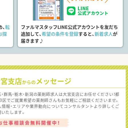
め、
転
ファルマスタッフLINE公式アカウントを友だち
お探
追加して、
希望の条件を登録
すると、
新着求人
が
届きます♪
大宮支店
メッセージ
からの
玉・群馬・栃木・新潟の薬剤師求人は大宮支店にお任せください！都
23区でご就業希望の薬剤師さんもお気軽にご相談くださいませ。
人情報・エリアや業界動向についてコンサルタントより詳しくご
明いたします。
お仕事相談会無料開催中！