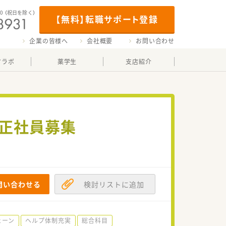
00
（祝日を除く）
【無料】転職サポート登録
企業の皆様へ
会社概要
お問い合わせ
マラボ
薬学生
支店紹介
の正社員募集
問い合わせる
検討リストに追加
ェーン
ヘルプ体制充実
総合科目