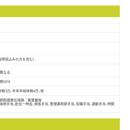
取得見込みの方を含む）
り異なる
憩60分
休暇3日、年末年始休暇4日、他
師賠償責任保険／薬業健保
隔地手当、赴任一時金、帰省手当、管理薬剤師手当、役職手当、通勤手当、時間