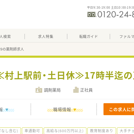
平日9：30-19：00 土日10：00-19：
人検索
求人特集
転職ガイド
ファル
749の薬剤師求人
 ≪村上駅前・土日休≫17時半迄
調剤薬局
正社員
報
職場情報
この求人に
ぼなし含む)
車通勤可
高給与(600万円以上)
教育制度あり
大手チ