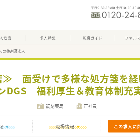
平日9：30-19：00 土日10：00-19：
人検索
求人特集
転職ガイド
ファル
656の薬剤師求人
店≫ 面受けで多様な処方箋を
ンDGS 福利厚生＆教育体制充
調剤薬局
正社員
報
職場情報
この求人に