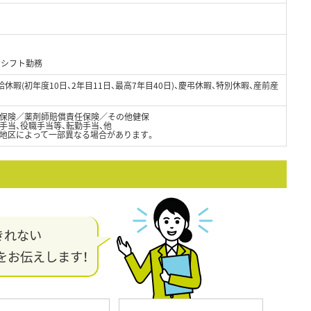
のシフト勤務
有給休暇(初年度10日、2年目11日、最高7年目40日)、慶弔休暇、特別休暇、産前産
保険／薬剤師賠償責任保険／その他健保
手当、役職手当等、転勤手当、他
地区によって一部異なる場合があります。
きれない
をお伝えします！