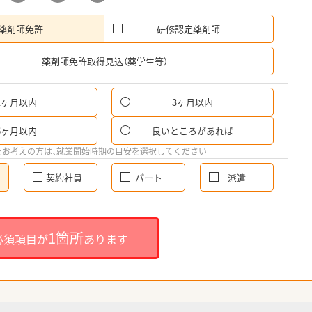
薬剤師免許
研修認定薬剤師
希
薬剤師免許取得見込（薬学生等）
1ヶ月以内
3ヶ月以内
6ヶ月以内
良いところがあれば
をお考えの方は、就業開始時期の目安を選択してください
契約社員
パート
派遣
1箇所
必須項目が
あります