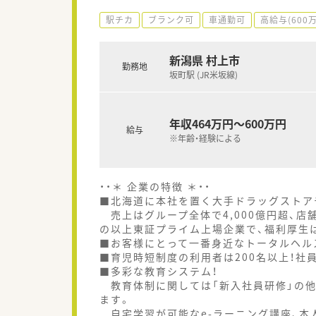
駅チカ
ブランク可
車通勤可
高給与(600
新潟県 村上市
勤務地
坂町駅 (JR米坂線)
年収464万円～600万円
給与
※年齢・経験による
・・＊ 企業の特徴 ＊・・
■北海道に本社を置く大手ドラッグストア
売上はグループ全体で4,000億円超、店舗
の以上東証プライム上場企業で、福利厚生
■お客様にとって一番身近なトータルヘル
■育児時短制度の利用者は200名以上！社
■多彩な教育システム！
教育体制に関しては「新入社員研修」の他
ます。
自宅学習が可能なe-ラーニング講座、本