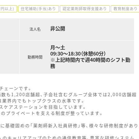
万円以上)
住宅補助(手当)あり
認定薬剤師取得支援あり
教育制度あり
非公開
法人名
月～土
09:30～18:30（休憩60分）
勤務時間
※上記時間内で週40時間のシフト勤
務
チェーンです。
数も1,200店舗超、子会社含むグループ全体では2,000店舗超
は業界内でもトップクラスの水準です。
スケアステーションを目指しています。
員のプライベートを支える制度が整っています。
に基礎固めの「薬剤師新入社員研修」等、様々な研修制度があり
人のキャリアアップのための通信教育等、豊富な研修システム