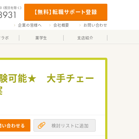
00
（祝日を除く）
【無料】転職サポート登録
企業の皆様へ
会社概要
お問い合わせ
マラボ
薬学生
支店紹介
経験可能★ 大手チェー
実
問い合わせる
検討リストに追加