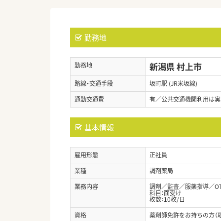
勤務地
新潟県 村上市
勤務地
路線・交通手段
坂町駅 (JR米坂線)
通勤交通費
有／公共交通機関利用は実費支
基本情報
雇用形態
正社員
業種
調剤薬局
業務内容
調剤／監査／服薬指導／O
科目：面受け
枚数：10枚/日
資格
薬剤師免許をお持ちの方（