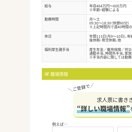
給与
年収464万円～600万円
※年齢・経験による
勤務時間
月～土
09:30～18:30（休憩60分）
※上記時間内で週40時間
休日
年間113日(月9～10日)、
後休暇・育児休暇、他
福利厚生諸手当
厚生年金／雇用保険／労災
通勤手当、時間外手当、家族
※手当内容に関しては勤務
職場情報
求人票に書き
“詳しい職場情報”