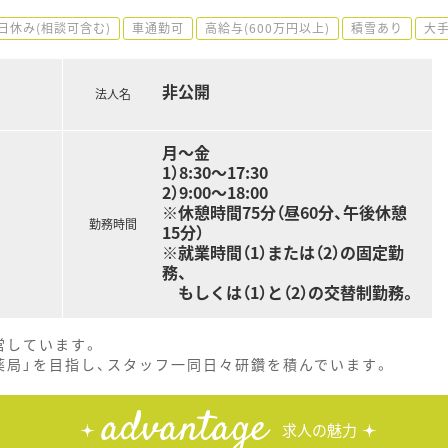
日休み(相談可含む)
車通勤可
高給与(600万円以上)
積雪あり
大
非公開
法人名
月～金
1）8:30～17:30
2）9:00～18:00
※休憩時間75分（昼60分、午後休憩
勤務時間
15分）
※就業時間（1）または（2）の固定勤
務、
もしくは（1）と（2）の交替制勤務。
営しています。
薬局」を目指し、スタッフ一同日々研鑽を積んでいます。
advantage
求人の魅力