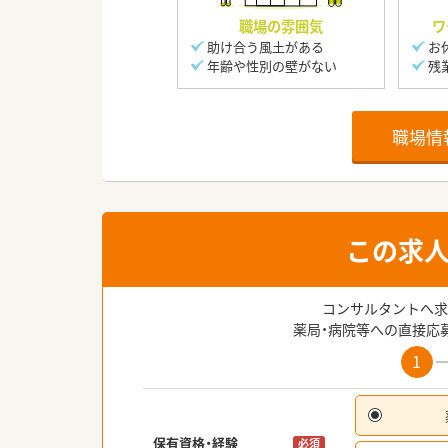
職場の雰囲気
ワ
助け合う風土がある
お
年齢や性別の壁がない
残
職場情
この求
コンサルタントへ求
薬局・病院等への直接応
1
保有資格・経験
必須