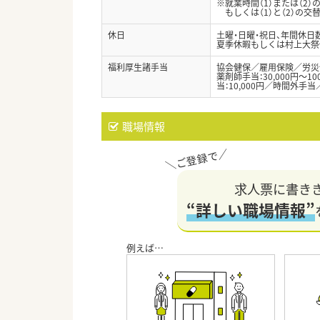
※就業時間（1）または（2）
もしくは（1）と（2）の交
休日
土曜・日曜・祝日、年間休日数
夏季休暇もしくは村上大祭
福利厚生諸手当
協会健保／雇用保険／労災
薬剤師手当：30,000円～1
当：10,000円／時間外手
職場情報
求人票に書き
“詳しい職場情報”