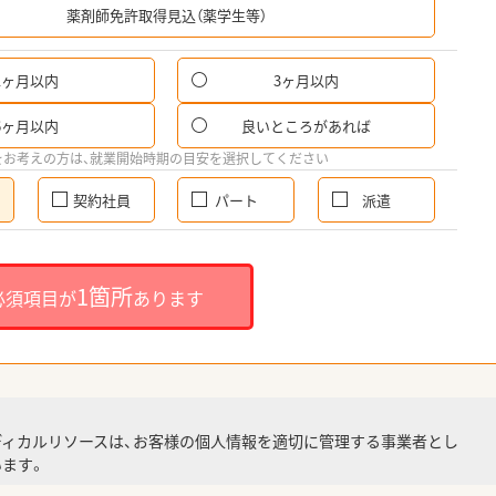
薬剤師免許取得見込（薬学生等）
1ヶ月以内
3ヶ月以内
6ヶ月以内
良いところがあれば
をお考えの方は、就業開始時期の目安を選択してください
契約社員
パート
派遣
1箇所
必須項目が
あります
ディカルリソースは、お客様の個人情報を適切に管理する事業者とし
ます。