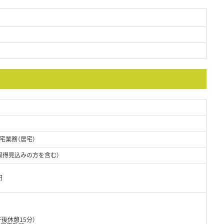
宅業務（居宅）
取得見込みの方を含む）
円
午後休憩15分）