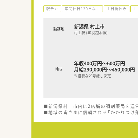
駅チカ
年間休日120日以上
土日祝休み
土
新潟県 村上市
勤務地
村上駅 (JR羽越本線)
年収400万円～600万円
月給290,000円～450,000円
給与
※経験など考慮し決定
■新潟県村上市内に2店舗の調剤薬局を運
■地域の皆さまに信頼される「かかりつけ