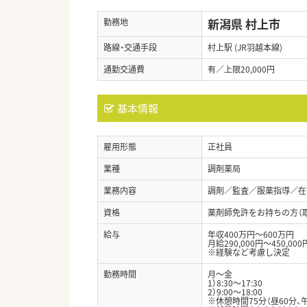
新潟県 村上市
勤務地
路線・交通手段
村上駅 (JR羽越本線)
通勤交通費
有／上限20,000円
基本情報
雇用形態
正社員
業種
調剤薬局
業務内容
調剤／監査／服薬指導／在
資格
薬剤師免許をお持ちの方（
給与
年収400万円～600万円
月給290,000円～450,000
※経験など考慮し決定
勤務時間
月～金
1）8:30～17:30
2）9:00～18:00
※休憩時間75分（昼60分、