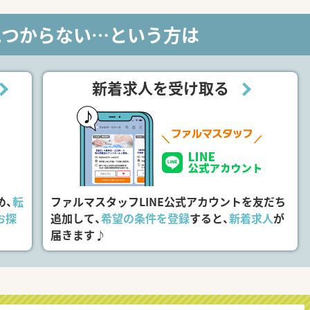
見つからない…という方は
新着求人を受け取る
め、
転
ファルマスタッフLINE公式アカウントを友だち
お探
追加して、
希望の条件を登録
すると、
新着求人
が
届きます♪