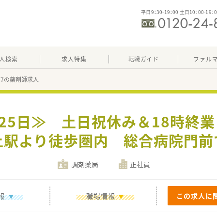
平日9：30-19：00 土日10：00-19：
人検索
求人特集
転職ガイド
ファル
397の薬剤師求人
125日≫ 土日祝休み＆18時終
上駅より徒歩圏内 総合病院門前で
調剤薬局
正社員
報
職場情報
この求人に