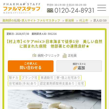
平日9：30-19：00 土日10：00-19：00
薬剤師の転職・求人サイト ファルマスタッフ
新潟県
村上市
求人ID：59
更新日：
2026/07/30
薬剤師求人ID：
591216
【村上市】≪ケアmix≫日本海まで徒歩1分 美しい自然
に囲まれた病院 他部署との連携良好★
病院・クリニック
正社員
この求人に
検討リストに
問い合わせる
追加
駅チカ
ブランク可
車通勤可
寮・借上社宅あり
住宅補助(手当)あり
認定薬剤師取得支援あり
在宅