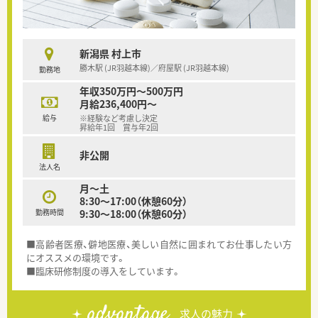
新潟県 村上市
勝木駅 (JR羽越本線)／府屋駅 (JR羽越本線)
勤務地
年収350万円～500万円
月給236,400円～
給与
※経験など考慮し決定
昇給年1回 賞与年2回
非公開
法人名
月～土
8:30～17:00（休憩60分）
勤務時間
9:30～18:00（休憩60分）
■高齢者医療、僻地医療、美しい自然に囲まれてお仕事したい方
にオススメの環境です。
■臨床研修制度の導入をしています。
advantage
求人の魅力