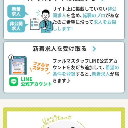
サイト上に掲載していない
非公
開求人
を含め、
転職のプロ
があな
たのご希望に沿って
求人をお探
しします！
新着求人を受け取る
ファルマスタッフLINE公式アカ
ウントを友だち追加して、
希望の
条件を登録
すると、
新着求人
が届
きます♪