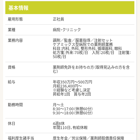
基本情報
雇用形態
正社員
業種
病院・クリニック
業務内容
調剤／監査／服薬指導／注射セット
ケアミックス型病院での薬剤師業務
科目：内科, 外科, 整形外科, 循環器科, 眼科
処方箋：外来：70枚/日 入院：20枚/日 注射箋：
50枚/日
資格
薬剤師免許をお持ちの方（取得見込みの方を含
む）
給与
年収350万円～500万円
月給236,400円～
※経験など考慮し決定
昇給年1回 賞与年2回
勤務時間
月～土
8:30～17:00（休憩60分）
9:30～18:00（休憩60分）
休日
4週8休
年間110日、有給休暇
福利厚生諸手当
厚生年金／労災保険／薬剤師賠償責任保険