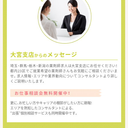
大宮支店
メッセージ
からの
埼玉・群馬・栃木・新潟の薬剤師求人は大宮支店にお任せください！
都内23区でご就業希望の薬剤師さんもお気軽にご相談くださいま
せ。求人情報・エリアや業界動向についてコンサルタントより詳し
くご説明いたします。
お仕事相談会無料開催中！
更に、お忙しい方やキャリアの棚卸がしたい方に朗報!
エリアを熟知したコンサルタントによる、
“出張”個別相談サービスも同時開催中です。