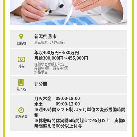
新潟県 燕市
燕三条駅 (JR弥彦線)
勤務地
年収400万円～580万円
月給300,000円～455,000円
経験など考慮し決定
給与
昇給年1回 賞与年2回
資格手当
非公開
法人名
月火木金 09:00-18:00
水土 09:00-12:00
※週40時間シフト制、1ヶ月単位の変形労働時間
制
勤務時間
※休憩時間は実働6時間超えで45分以上 実働8
時間超えで60分以上付与