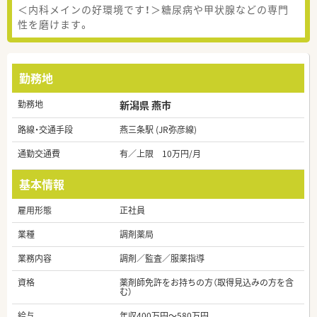
＜内科メインの好環境です！＞糖尿病や甲状腺などの専門
性を磨けます。
勤務地
勤務地
新潟県 燕市
路線・交通手段
燕三条駅 (JR弥彦線)
通勤交通費
有／上限 10万円/月
基本情報
雇用形態
正社員
業種
調剤薬局
業務内容
調剤／監査／服薬指導
資格
薬剤師免許をお持ちの方（取得見込みの方を含
む）
給与
年収400万円～580万円