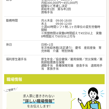
月給300,000円～455,000円
経験など考慮し決定
昇給年1回 賞与年2回
資格手当
勤務時間
月火木金 09:00-18:00
水土 09:00-12:00
※週40時間シフト制、1ヶ月単位の変形労働時
間制
※休憩時間は実働6時間超えで45分以上 実働
8時間超えで60分以上付与
休日
日祝+1日
年次有給休暇(法定通り) 慶弔 産前産後 育
児休暇 介護 特別休暇
福利厚生諸手当
厚生年金／協会健保／雇用保険／労災保険／薬
剤師賠償責任保険
通勤手当 各種保険完備 昼食手当 遠隔地手
当 家族手当
職場情報
求人票に書ききれない
“詳しい職場情報”
をお伝えします！