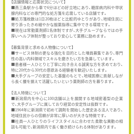
【店舗情報と応需状況について】
■燕三条駅から車で6分ほどの好立地にあり、糖尿病内科や甲状
腺内科などの専門的な処方箋を応需している店舗です。
■処方箋枚数は1日20枚ほどと比較的ゆとりがあり、地域住民に
寄り添ったきめ細やかな服薬指導に集中できる環境です。
■現在は常勤薬剤師1名体制ですが、大手グループならではの手
厚いヘルプ体制が整っており安心して業務に励めます。
【募集背景と求める人物像について】
■サービス体制の更なる強化を目的とした増員募集であり、専門
性の高い内科領域でスキルを磨きたい方を急募しています。
■患者様一人ひとりと丁寧に向き合える誠実な方を求めており、
特に20代から30代の意欲ある経験者を歓迎いたします。
■大手グループの安定した基盤のもとで、地域医療に貢献しなが
ら長く腰を据えて活躍したいという薬剤師の方を募ります。
【法人特徴について】
■新潟県内を中心に100店舗以上を展開する地域密着型の企業
で、大手グループに属しており経営の安定性は抜群です。
■1964年に新潟県で初めて調剤を開始した歴史ある法人であり、
地域住民からの信頼が非常に厚いのが大きな特徴です。
■社員一人ひとりのライフスタイルに合わせた柔軟な異動の相
談も可能で、新潟県内で長く働き続けられる体制があります。