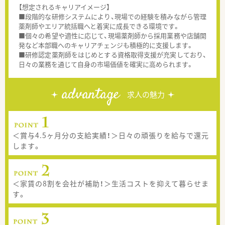
【想定されるキャリアイメージ】
■段階的な研修システムにより、現場での経験を積みながら管理
薬剤師やエリア統括職へと着実に成長できる環境です。
■個々の希望や適性に応じて、現場薬剤師から採用業務や店舗開
発など本部職へのキャリアチェンジも積極的に支援します。
■研修認定薬剤師をはじめとする資格取得支援が充実しており、
日々の業務を通じて自身の市場価値を確実に高められます。
advantage
求人の魅力
＜賞与4.5ヶ月分の支給実績！＞日々の頑張りを給与で還元
します。
＜家賃の8割を会社が補助！＞生活コストを抑えて暮らせま
す。