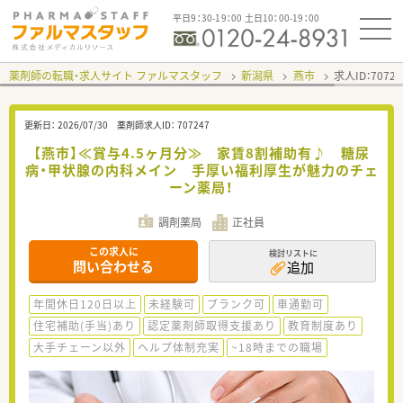
平日9：30-19：00 土日10：00-19：00
薬剤師の転職・求人サイト ファルマスタッフ
新潟県
燕市
求人ID：707
更新日：
2026/07/30
薬剤師求人ID：
707247
【燕市】≪賞与4.5ヶ月分≫ 家賃8割補助有♪ 糖尿
病・甲状腺の内科メイン 手厚い福利厚生が魅力のチェ
ーン薬局！
調剤薬局
正社員
この求人に
検討リストに
問い合わせる
追加
年間休日120日以上
未経験可
ブランク可
車通勤可
住宅補助(手当)あり
認定薬剤師取得支援あり
教育制度あり
大手チェーン以外
ヘルプ体制充実
~18時までの職場