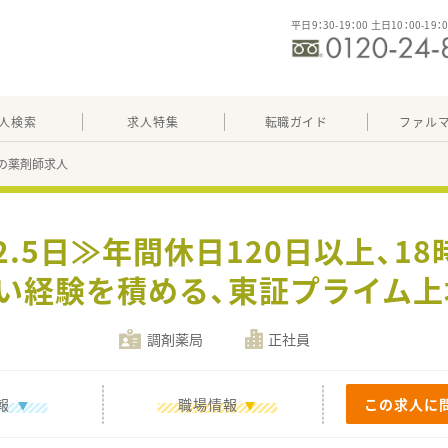
平日9：30-19：00 土日10：00-19：
人検索
求人特集
転職ガイド
ファル
86の薬剤師求人
2.5日≫年間休日120日以上、1
い経験を積める、東証プライム
調剤薬局
正社員
報
職場情報
この求人に