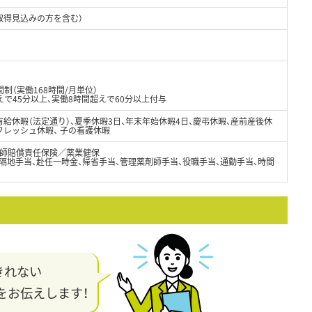
取得見込みの方を含む）
制（実働168時間/月単位）
で45分以上、実働8時間超えで60分以上付与
有給休暇（法定通り）、夏季休暇3日、年末年始休暇4日、慶弔休暇、産前産後休
フレッシュ休暇、 子の看護休暇
師賠償責任保険／薬業健保
隔地手当、赴任一時金、帰省手当、管理薬剤師手当、役職手当、通勤手当、時間
きれない
をお伝えします！