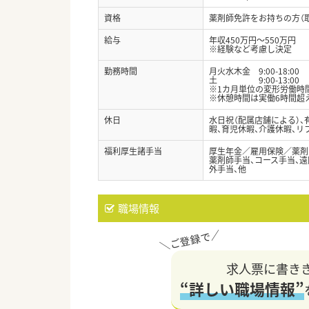
資格
薬剤師免許をお持ちの方（
給与
年収450万円～550万円
※経験など考慮し決定
勤務時間
月火水木金 9:00-18:00
土 9:00-13:00
※1カ月単位の変形労働時間
※休憩時間は実働6時間超え
休日
水日祝（配属店舗による）、
暇、育児休暇、介護休暇、リ
福利厚生諸手当
厚生年金／雇用保険／薬剤
薬剤師手当、コース手当、遠
外手当、他
職場情報
求人票に書き
“詳しい職場情報”