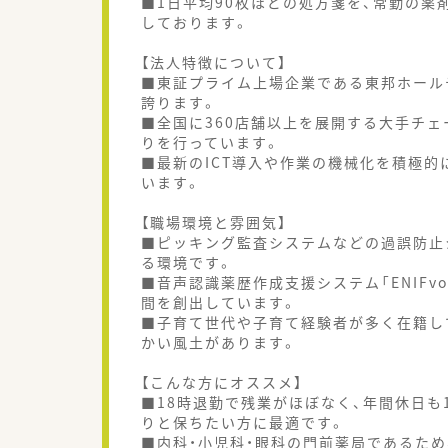
■1日平均90枚ほどの処方箋を、常勤の薬
しております。
【法人特徴について】
■東証プライム上場企業である東邦ホール
誇ります。
■全国に360店舗以上を展開する大手チ
りを行っています。
■最新のICT導入や作業の機械化を積極
います。
【職場環境と雰囲気】
■ピッキング監査システムなどの過誤防止
る環境です。
■音声認識薬歴作成支援システム「ENIFvo
間を創出しています。
■子育て世代や子育て経験者が多く在籍して
かい風土があります。
【こんな方にオススメ】
■18時退勤で残業がほぼなく、年間休日も
りと保ちたい方に最適です。
■内科・小児科・眼科の門前薬局であるた