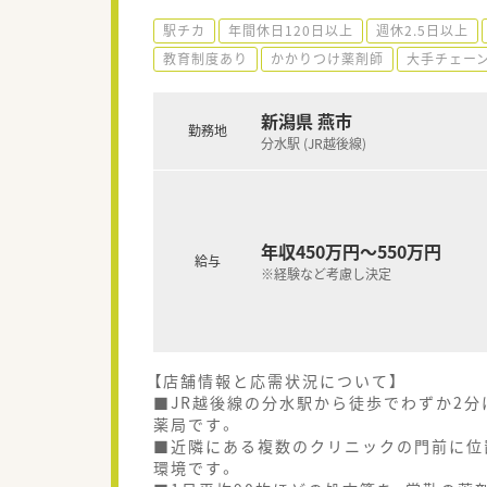
駅チカ
年間休日120日以上
週休2.5日以上
教育制度あり
かかりつけ薬剤師
大手チェー
新潟県 燕市
勤務地
分水駅 (JR越後線)
年収450万円～550万円
給与
※経験など考慮し決定
【店舗情報と応需状況について】
■JR越後線の分水駅から徒歩でわずか2
薬局です。
■近隣にある複数のクリニックの門前に位
環境です。