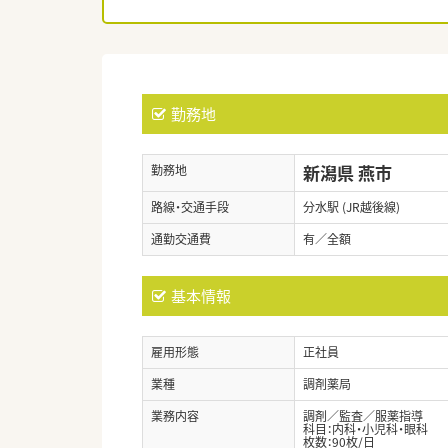
勤務地
新潟県 燕市
勤務地
路線・交通手段
分水駅 (JR越後線)
通勤交通費
有／全額
基本情報
雇用形態
正社員
業種
調剤薬局
業務内容
調剤／監査／服薬指導
科目：内科・小児科・眼科
枚数：90枚/日