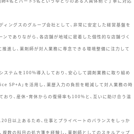
剤師4名とパート5名というゆとりのある人員体制で丁寧に対応
ディングスのグループ会社として、非常に安定した経営基盤を
ェーンでありながら、各店舗が地域に密着した個性的な店舗づく
的に推進し、薬剤師が対人業務に専念できる環境整備に注力して
システムを100%導入しており、安心して調剤業務に取り組め
ice SP+A」を活用し、薬歴入力の負担を軽減して対人業務の時
おり、産休・育休からの復帰率も100%と、互いに助け合う温
120日以上あるため、仕事とプライベートのバランスをしっか
め、複数の科目の処方箋を経験し、薬剤師としてのスキルアップ