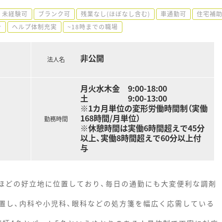
未経験可
ブランク可
残業なし(ほぼなし含む)
車通勤可
住宅補助
ン
ヘルプ体制充実
~18時までの職場
非公開
法人名
月火水木金 9:00-18:00
土 9:00-13:00
※1カ月単位の変形労働時間制（実働
168時間/月単位）
勤務時間
※休憩時間は実働6時間超えで45分
以上、実働8時間超えで60分以上付
与
分ほどの好立地に位置しており、毎日の通勤にも大変便利な調剤
置し、内科や小児科、眼科などの処方箋を幅広く応需している