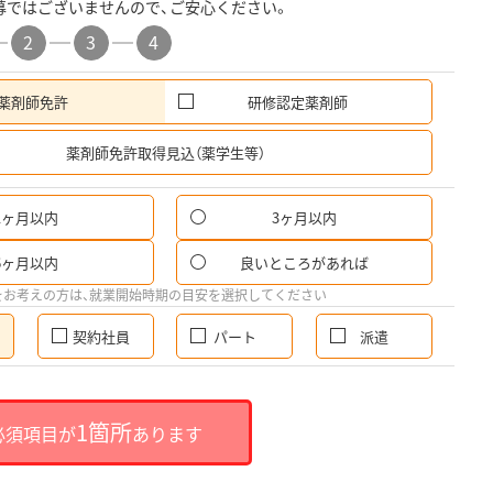
募ではございませんので、ご安心ください。
2
3
4
薬剤師免許
研修認定薬剤師
希
薬剤師免許取得見込（薬学生等）
1ヶ月以内
3ヶ月以内
6ヶ月以内
良いところがあれば
をお考えの方は、就業開始時期の目安を選択してください
契約社員
パート
派遣
1箇所
必須項目が
あります