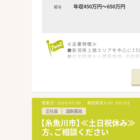
年収450万円～650万円
給与
≪企業特徴≫
■新潟県上越エリアを中心に13
■在宅医療から健康相談、予防
■地域に根差す薬局として『在宅
≪業務内容≫
■内科と眼科の2科をメインに
■1日100枚以上の処方箋を応
■外来対応に加えて在宅業務に
更新日：
2026/07/30
薬剤師求人ID：
332751
≪環境について≫
正社員
調剤薬局
■認知症研修認定薬剤師、外来
支援。費用補助などのサポート
【糸魚川市】≪土日祝休み≫
■認定実務実習指導薬剤師（薬
方、ご相談ください
■全自動錠剤分包機、一包化・
縮に努めています。