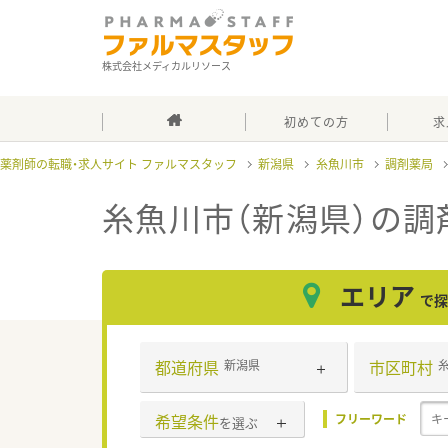
株式会社メディカルリソース
初めての方
求
薬剤師の転職・求人サイト ファルマスタッフ
新潟県
糸魚川市
調剤薬局
糸魚川市（新潟県）の調
エリア
で探
都道府県
市区町村
新潟県
希望条件
フリーワード
を選ぶ