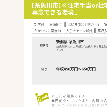
部」への「海外研修」を行ってい
【糸魚川市】≪住宅手当or
■韓国、台湾、タイなどアジアで
専念できる環境♪
＜福利厚生が充実しています＞
■年間休日は120日前後あり、
新卒可
車通勤可
高給与(600万円以上)
■育休・産休後の復帰率は100％
かかりつけ薬剤師
大手チェーン以外
高収
■結婚・出産を経て長く働ける
■全国コースもしくはエリアコ
■時間外手当は1分単位での支
新潟県 糸魚川市
勤務地
糸魚川駅 (JR大糸線)／糸魚川駅 (日本
＜こんな企業です＞
イン)
■アルフレッサHDの系列で、2
■北海道から関西地方まで約20
■安定性が高く、今後も成長を
年収450万円～650万円
給与
＜こんな薬局です＞
■門前クリニックより、内科の
■1日の平均処方枚数は60枚程