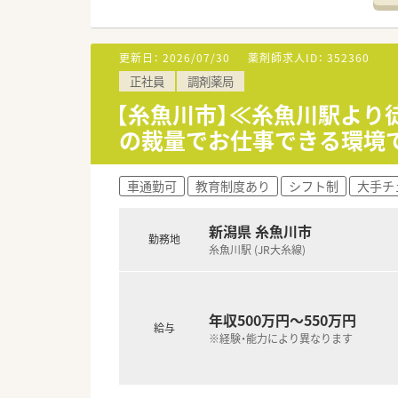
＼こんな法人です／
◎地域医療に貢献し、地域の生
更新日：
2026/07/30
薬剤師求人ID：
352360
◎全国に約350店舗以上を展開
正社員
調剤薬局
◎最新システムの導入や健康フ
患者さまとのコミュニケーショ
【糸魚川市】≪糸魚川駅より
◎患者様のＱＯＬ、ＡＤＬを考
の裁量でお仕事できる環境
康フェアの開催を通じて、地域
◎在宅取り扱い店舗も全国に広
車通勤可
教育制度あり
シフト制
大手チ
＼こんな働き方です／
◎信頼される薬局であり続ける
患者さまの生活の質や日常動作
新潟県 糸魚川市
勤務地
◎地域の患者さんが多く来局さ
糸魚川駅 (JR大糸線)
＼充実のシステム／
◎作業の機械化、システム化を積
◎レセプト用コンピュータ、PO
年収500万円～550万円
給与
◎レセプト入力と併せて在庫情
※経験・能力により異なります
◎ピッキング・散剤共に監査シス
◎最新のＩＣＴを導入した薬歴
◎薬剤師さんの対人業務をバッ