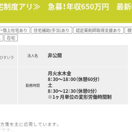
ます。
社宅制度アリ≫ 急募！年収650万円 最
の研修も毎年行っており、毎年10名程度の薬剤師が参加してい
プライベートを重視したい方にもオススメ。
寮・借上社宅あり
住宅補助(手当)あり
認定薬剤師取得支援あり
積
！
入
在宅
環境があり、ライフステージに沿ってしっかりしたキャリアを描
ースの方を対象に借り上げ社宅制度（家賃補助）がございます。
給となります。
非公開
法人名
海ひすいラ
001年4月に経営等統合を経て発足した企業です。
月火水木金
0店舗の調剤薬局を展開しています。
8：30～18：00（休憩60分）
続ける企業ですので、長期的なご活躍が望めます。
土
勤務時間
8：30～12：30（休憩0分）
※1ヶ月単位の変形労働時間制
処方箋を主に応需しています。
度です。