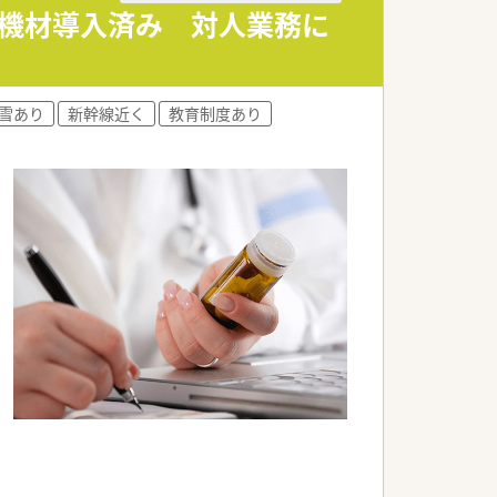
新機材導入済み 対人業務に
ます。
雪あり
新幹線近く
教育制度あり
けます。