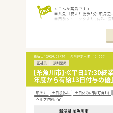
＼研修制度／
＜こんな薬局です＞
◎地域と人を結ぶ「健康教室」を
■糸魚川駅より徒歩5分！駅周辺
◎社外から講師を招き、地域の
■門前クリニックより、内科・循
◎学会発表と調剤過誤防止研究
■薬剤師1名体制となりますが、
◎学会発表は日々の取り組みか
■大通りから1歩入った路地に
◎調剤過誤防止については「研究
■門前の先生は穏やかで優しく
＜各種手当＆サポート体制＞
■1つの店舗で長く働くことが
■会社都合での転勤が可能な方には
更新日：
2026/07/30
薬剤師求人ID：
424057
■定期的に社内薬剤師勉強会を
正社員
調剤薬局
■各種外部講習会への参加費援
【糸魚川市】≪平日17:3
＜こんな方にオススメです＞
年度から有給13日付与の優
■ラウンダーやヘルプ勤務を通
■ノルマとして数字をこなすの
■特定の科目をメインで応需す
駅チカ
土日祝休み
土日休み(相談可含む)
ヘルプ体制充実
＜こんな企業です＞
■新潟県内にグループ全体で25
■クリニック門前に展開してお
新潟県 糸魚川市