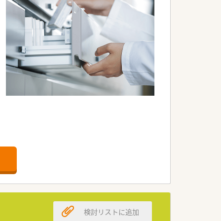
ています。
い方へのサポート体制も充実。
検討リストに追加
実践で有名な「州立ワシントン大学薬学