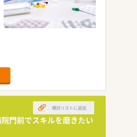
検討リストに追加
種認定・専門薬剤師の資格取得を積極的に
病院門前でスキルを磨きたい
務実習を積極的に受け入れています。
器を活用して、調剤過誤防止と待ち時間短