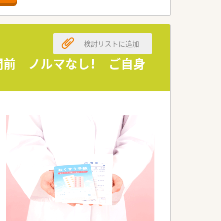
検討リストに追加
門前 ノルマなし！ ご自身
す。そのために最新システムの導入や健
す。