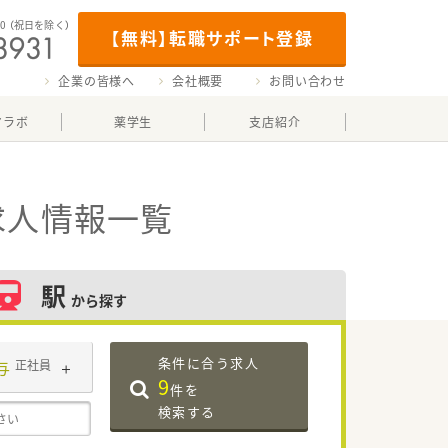
00
（祝日を除く）
【無料】転職サポート登録
企業の皆様へ
会社概要
お問い合わせ
マラボ
薬学生
支店紹介
求人情報一覧
駅
から探す
条件に合う求人
与
正社員
9
件を
検索する