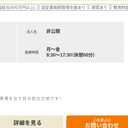
高給与(600万円以上)
認定薬剤師取得支援あり
積雪あり
教育制
非公開
法人名
月～金
勤務時間
8:30～17:30（休憩60分）
車場を出て目の前の立地です！
ルUPできる環境です！処方箋は1日60枚程度です。
この求人に
ざいます。
詳細を見る
お問い合わせ
、空気循環しやすい造りになってます。