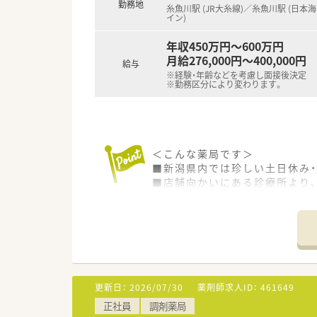
■残業過多にならないよう、店
勤務地
糸魚川駅 (JR大糸線)／糸魚川駅 (日本
■かかりつけ・在宅のノルマは
イン)
年収450万円～600万円
月給276,000円～400,000円
給与
※経験・年齢などを考慮し面接後決定
※勤務区分により変わります。
＜こんな薬局です＞
■新潟県内では珍しい土日休み・1
■店舗向かいにある診療所より
■処方枚数は1日40～50枚程
■糸魚川駅から徒歩7分の好立
■入り口にはスロープがあり、
■ガラス張りの入り口と大きな
＜ハイレベルな研修制度でスキル
■効率的に知識を習得できるよ
更新日：
2026/07/30
薬剤師求人ID：
461649
■階層別研修・医師を招いての勉強
正社員
調剤薬局
■ハイレベルな薬剤師を育成し