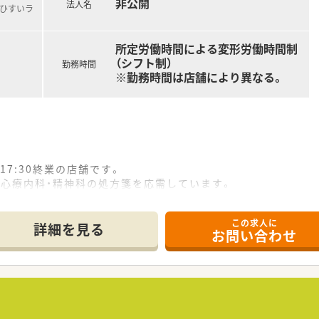
非公開
舗内で残業コントロールに努めています。
法人名
海ひすいラ
ありません。店舗の人員状況を考えながら、無理のない運用をし
所定労働時間による変形労働時間制
（シフト制）
勤務時間
※勤務時間は店舗により異なる。
7:30終業の店舗です。
、心療内科・精神科の処方箋を応需しています。
度。薬剤師2名で運営しています。
地。ほぼ一本道で通勤することができます。
この求人に
患者様が入りやすい作りになっています。
詳細を見る
お問い合わせ
ガラス窓があり、外からも店内の様子が伺えます。
UP！＞
う、キャリアに応じて研修内容を細かく分けて実施しています。
会・新薬勉強会・e-learning・学会参加など、経験が少な
、最新医療体制を築いていくため、多くの臨床薬剤師教育とその