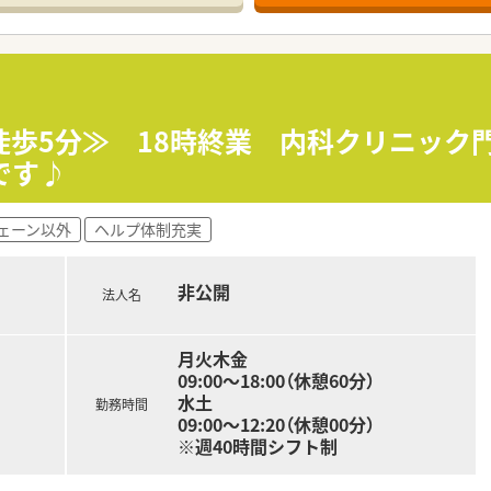
活者に信頼される薬局を目指しています。
中！成長を続ける企業です。
ェアの開催を通じて、
ンを大切にしています。
徒歩5分≫ 18時終業 内科クリニック
慮した服薬指導、最新のＩＣＴを導入した薬歴管理を行っていま
です♪
に根ざした薬局を作り上げています。
がっており、これから必要とされる薬局のために取り組んでいま
ェーン以外
ヘルプ体制充実
ために、
を考慮した服薬指導を行っています。
非公開
法人名
れています。
月火木金
極的に推進！
09:00～18:00（休憩60分）
Sレジ、在庫管理システムを連動させています。
水土
勤務時間
報をサーバーに集約できる環境を全店舗で展開！
09:00～12:20（休憩00分）
テムも整っています！
※週40時間シフト制
管理を行っています。現役薬剤師さんの負担軽減に努めてます。
クアップ！