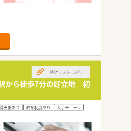
ません。
検討リストに追加
ップを行っております。
寄駅から徒歩7分の好立地 初
方。
得支援あり
教育制度あり
大手チェーン