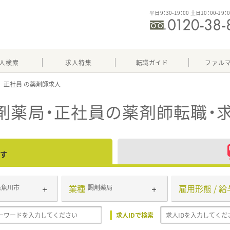
平日9：30-19：00 土日10：00-19：
人検索
求人特集
転職ガイド
ファル
正社員
剤薬局・正社員
の薬剤師転職・
す
業種
雇用形態 / 給
糸魚川市
調剤薬局
求人IDで検索