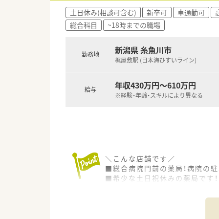
土日休み(相談可含む)
新卒可
車通勤可
総合科目
~18時までの職場
新潟県 糸魚川市
勤務地
梶屋敷駅 (日本海ひすいライン)
年収430万円～610万円
給与
※経験・年齢・スキルにより異なる
＼こんな店舗です／
■総合病院門前の薬局！病院の駐
■希少な土日祝休みの薬局です！
■幅広い科目を応需しておりスキ
■薬剤師は常時3名体制です。
■店舗横に駐車場スペースもご
■店舗は2か所に出入り口があり