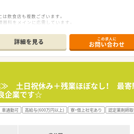
開催！
には飲食店も複数ございます。
皆様へ予防医療の講座を実施しています。
環器科をメインに応需しています。
会も開催しています。
処方枚数は1日20枚程度と比較的落ち着いています。
ら奨励。
ございます。
会報」として全社共有しています。
この求人に
、丁寧に診察して下さると評判の方です。
詳細を見る
お問い合わせ
できる環境を整えておりますので、基本的に無理な異動はござい
、住居手当（上限30,000円）が支給されます。
開催しています。
助やWEBラーニング受講等、資質向上の為の全面的なバックア
0終業≫ 土日祝休み＋残業ほぼなし！ 最
良企業です☆
して、様々な店舗で経験を積みたい方。
ではく、目の前の患者様と向き合って信頼関係を築いていきたい
ることにより、専門的な知識を身に着けたい方。
車通勤可
高給与(600万円以上)
寮・借上社宅あり
認定薬剤師取
店舗展開している調剤薬局チェーンです。
り、ドクターとの関係性は良好です。