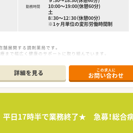
９:30～18:30(休憩60分)
10:00～19:00(休憩60分)
勤務時間
土
8：30～12：30（休憩00分）
※1ヶ月単位の変形労働時間制
店舗展開する調剤薬局です。
医療まで幅広く健康のサポートに取り組んでいます。
医療』と『かかりつけ薬剤師』に力を入れています。
この求人に
詳細を見る
お問い合わせ
応需する薬局です。
需しています。
も取り組んでいます。
がん治療認定薬剤師、健康サポート薬局研修修了薬剤師など、各
を行っています。
 平日17時半で業務終了★ 急募！総合
学生の指導を行うことができる薬剤師）が多数在籍。薬学生の実
散剤監査支援システム、処方箋バーコードリーダーなど最新の機