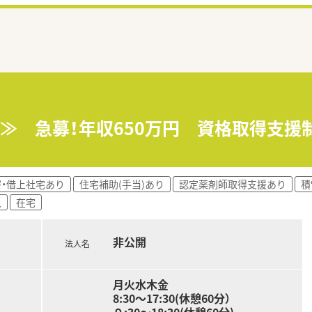
円≫ 急募！年収650万円 資格取得支
寮・借上社宅あり
住宅補助(手当)あり
認定薬剤師取得支援あり
積
入
在宅
非公開
法人名
月火水木金
8:30～17:30(休憩60分）