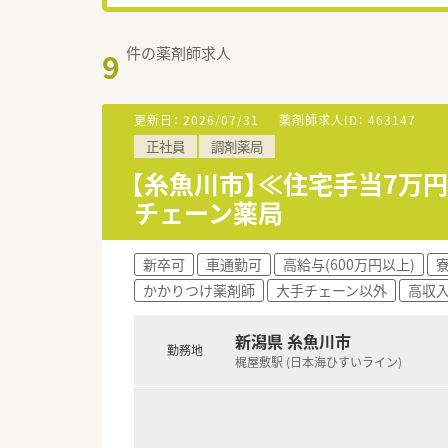
件の薬剤師求人
9
更新日：
2026/07/31
薬剤師求人ID：
463147
正社員
調剤薬局
【糸魚川市】≪住宅手当7万
チェーン薬局
新卒可
車通勤可
高給与(600万円以上)
かかりつけ薬剤師
大手チェーン以外
高収
新潟県 糸魚川市
勤務地
梶屋敷駅 (日本海ひすいライン)