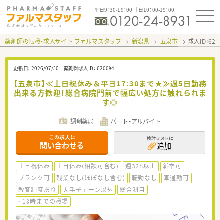
平日9：30-19：00 土日10：00-19：00
薬剤師の転職・求人サイト ファルマスタッフ
新潟県
五泉市
求人ID：62
更新日：
2026/07/30
薬剤師求人ID：
620094
【五泉市】≪土日祝休み＆平日17:30まで★≫週5日勤務
出来る方歓迎！総合病院門前で幅広い処方に触れられま
す◎
調剤薬局
パート・アルバイト
この求人に
検討リストに
問い合わせる
追加
土日祝休み
土日休み(相談可含む)
週32h以上
新卒可
ブランク可
残業なし(ほぼなし含む)
転勤なし
車通勤可
教育制度あり
大手チェーン以外
総合科目
~18時までの職場