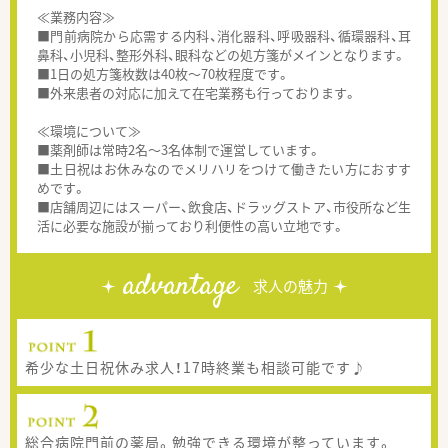
≪業務内容≫
■門前病院から応需する内科、消化器科、呼吸器科、循環器科、耳
鼻科、小児科、整形外科、眼科などの処方箋がメインとなります。
■1日の処方箋枚数は40枚～70枚程度です。
■外来患者の対応に加えて在宅業務も行っております。
≪環境について≫
■薬剤師は常時2名～3名体制で運営しています。
■土日祝はお休みなのでメリハリをつけて働きたい方におすす
めです。
■店舗周辺にはスーパー、飲食店、ドラッグストア、市役所など生
活に必要な施設が揃っており利便性の高い立地です。
advantage
求人の魅力
希少な土日祝休み求人！17時終業も相談可能です♪
総合病院門前の薬局。勉強できる環境が整っています。