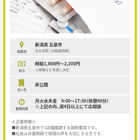
新潟県 五泉市
北五泉駅 (JR磐越西線)
勤務地
時給1,800円～2,200円
※経験など考慮し決定
給与
非公開
法人名
月火水木金 9:00～17:30（休憩60分）
※上記の内、週4日以上にて応相談
勤務時間
≪企業特徴≫
■新潟県五泉市で1店舗展開する調剤薬局です。
■社長は非薬剤師で現場の声を大切にする方です。