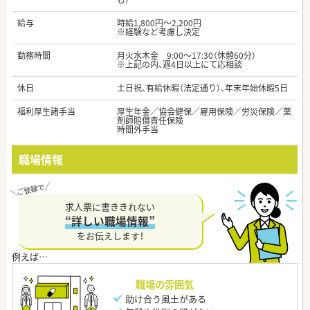
給与
時給1,800円～2,200円
※経験など考慮し決定
勤務時間
月火水木金 9:00～17:30（休憩60分）
※上記の内、週4日以上にて応相談
休日
土日祝、有給休暇（法定通り）、年末年始休暇5日
福利厚生諸手当
厚生年金／協会健保／雇用保険／労災保険／薬
剤師賠償責任保険
時間外手当
職場情報
求人票に書ききれない
“詳しい職場情報”
をお伝えします！
職場の雰囲気
助け合う風土がある