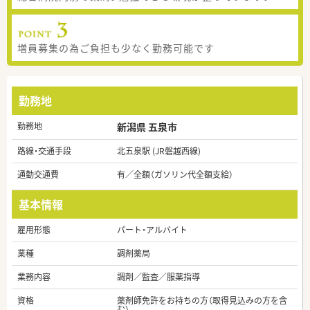
増員募集の為ご負担も少なく勤務可能です
勤務地
勤務地
新潟県 五泉市
路線・交通手段
北五泉駅 (JR磐越西線)
通勤交通費
有／全額（ガソリン代全額支給）
基本情報
雇用形態
パート・アルバイト
業種
調剤薬局
業務内容
調剤／監査／服薬指導
資格
薬剤師免許をお持ちの方（取得見込みの方を含
む）