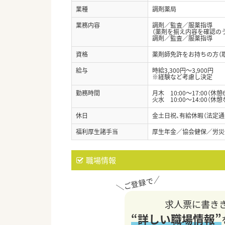
業種
調剤薬局
業務内容
調剤／監査／服薬指導
（薬剤を揃え内容を確認の
調剤／監査／服薬指導
資格
薬剤師免許をお持ちの方（
給与
時給3,300円～3,900円
※経験など考慮し決定
勤務時間
月木 10:00～17:00（休憩
火水 10:00～14:00（休憩
休日
金土日祝、有給休暇（法定通
福利厚生諸手当
厚生年金／協会健保／労災
職場情報
求人票に書き
“詳しい職場情報”