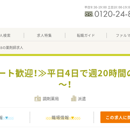
平日9：30-19：00 土日10：00-19：
人検索
求人特集
転職ガイド
ファル
588の薬剤師求人
ート歓迎！≫平日4日で週20時間の
～！
調剤薬局
派遣
報
職場情報
この求人に