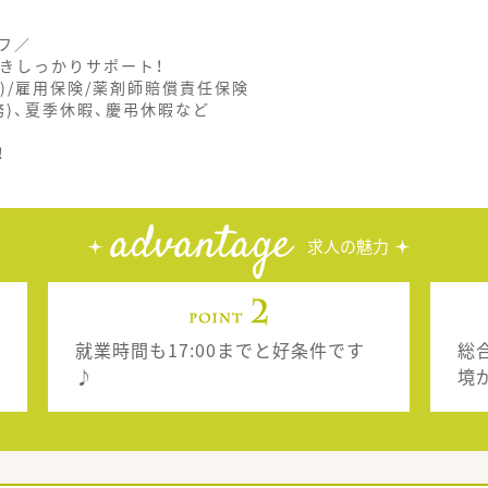
フ／
きしっかりサポート！
)/雇用保険/薬剤師賠償責任保険
務)、夏季休暇、慶弔休暇など
！
advantage
求人の魅力
就業時間も17:00までと好条件です
総
♪
境