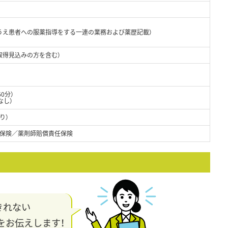
うえ患者への服薬指導をする一連の業務および薬歴記載）
取得見込みの方を含む）
60分）
なし）
り）
保険／薬剤師賠償責任保険
きれない
をお伝えします！