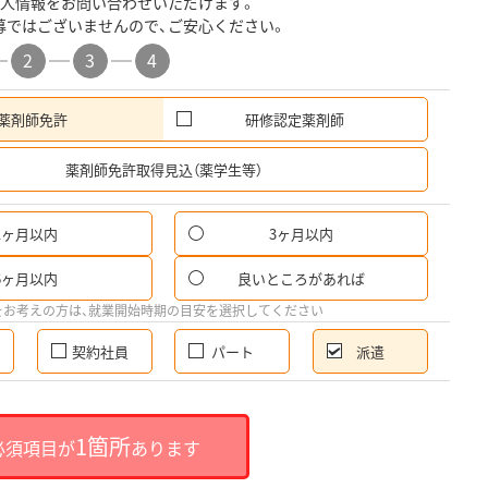
人情報をお問い合わせいただけます。
募ではございませんので、ご安心ください。
2
3
4
薬剤師免許
研修認定薬剤師
希
薬剤師免許取得見込（薬学生等）
1ヶ月以内
3ヶ月以内
6ヶ月以内
良いところがあれば
をお考えの方は、就業開始時期の目安を選択してください
契約社員
パート
派遣
1箇所
必須項目が
あります