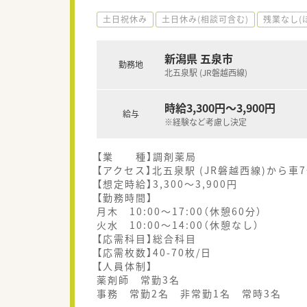
土日祝休み
土日休み(相談可含む)
残業なし(
新潟県 五泉市
勤務地
北五泉駅 (JR磐越西線)
時給3,300円～3,900円
給与
※経験など考慮し決定
【業 種】調剤薬局
【アクセス】北五泉駅 (JR磐越西線)から車
【想定時給】3,300～3,900円
【勤務時間】
月木 10:00～17:00（休憩60分）
火水 10:00～14:00（休憩なし）
【応需科目】総合科目
【応需枚数】40-70枚/日
【人員体制】
薬剤師 常勤3名
事務 常勤2名 非常勤1名 常時3名