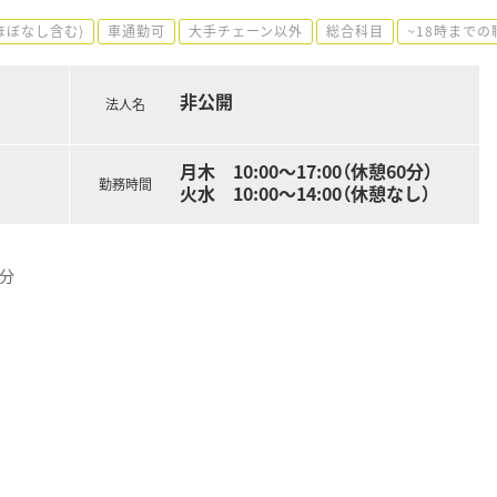
ほぼなし含む)
車通勤可
大手チェーン以外
総合科目
~18時までの
非公開
法人名
月木 10:00～17:00（休憩60分）
勤務時間
火水 10:00～14:00（休憩なし）
7分