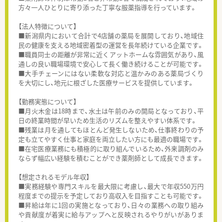
方々一人ひとりに寄り添った丁寧な服薬指導を行っています。
【法人特徴について】
■新潟県内において合計で4店舗の薬局を展開しており、地域住
民の健康を支える地域密着型の運営を長年続けている企業です。
■職員同士の距離が非常に近くアットホームな雰囲気があり、風
通しの良い職場環境で安心して長く働き続けることが可能です。
■大手チェーンにはない柔軟な対応と温かみのある薬局づくり
を大切にし、地元に根ざした医療サービスを提供しています。
【勤務実態について】
■月火木金は18時まで、水土は午前のみの開局となっており、平
日の終業時間が早いため生活のリズムを整えやすい体系です。
■残業は月を通してもほとんど発生しないため、仕事終わりの予
定も立てやすく仕事と家庭を両立したい方にも最適の職場です。
■在宅医療業務にも積極的に取り組んでいるため、外来調剤のみ
ならず幅広い経験を積むことができ薬剤師として成長できます。
【想定されるモデル年収】
■実務経験や専門スキルを最大限に考慮し、最大で年収550万円
程度までの提示を予定しており高収入を目指すことも可能です。
■昇給は年に1回の実施となっており、日々の業務への取り組み
や貢献度が着実に給与アップへと反映されるやりがいがありま