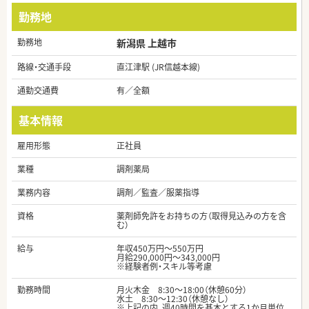
勤務地
勤務地
新潟県 上越市
路線・交通手段
直江津駅 (JR信越本線)
通勤交通費
有／全額
基本情報
雇用形態
正社員
業種
調剤薬局
業務内容
調剤／監査／服薬指導
資格
薬剤師免許をお持ちの方（取得見込みの方を含
む）
給与
年収450万円～550万円
月給290,000円～343,000円
※経験者例・スキル等考慮
勤務時間
月火木金 8:30～18:00（休憩60分）
水土 8:30～12:30（休憩なし）
※上記の内、週40時間を基本とする1か月単位