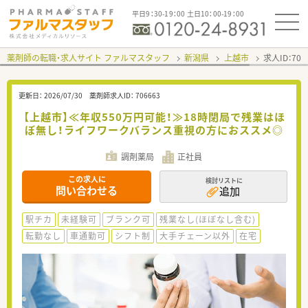
平日9：30-19：00 土日10：00-19：00
薬剤師の転職・求人サイト ファルマスタッフ
新潟県
上越市
求人ID：70
更新日：
2026/07/30
薬剤師求人ID：
706663
【上越市】≪年収550万円可能！≫18時閉局で残業はほ
ぼ無し！ライフワークバランス重視の方におススメ◎
調剤薬局
正社員
この求人に
検討リストに
問い合わせる
追加
駅チカ
未経験可
ブランク可
残業なし(ほぼなし含む)
転勤なし
車通勤可
シフト制
大手チェーン以外
在宅