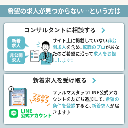
希望の求人が見つからない…という方は
コンサルタントに相談する
サイト上に掲載していない
非公
開求人
を含め、
転職のプロ
があな
たのご希望に沿って
求人をお探
しします！
新着求人を受け取る
ファルマスタッフLINE公式アカ
ウントを友だち追加して、
希望の
条件を登録
すると、
新着求人
が届
きます♪