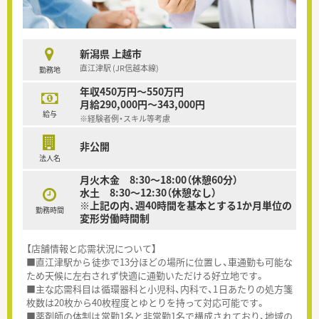
新潟県 上越市
直江津駅 (JR信越本線)
勤務地
年収450万円～550万円
月給290,000円～343,000円
給与
※経験者例・スキル等考慮
非公開
法人名
月火木金 8:30～18:00（休憩60分）
水土 8:30～12:30（休憩なし）
※上記の内、週40時間を基本とする1か月単位の
勤務時間
変形労働時間制
【店舗情報と応需状況について】
■直江津駅から徒歩で13分ほどの場所に位置し、車通勤も可能な
ため天候に左右されず快適に通勤いただける好立地です。
■主な応需科目は循環器科と小児科、内科で、1日あたりの処方箋
枚数は20枚から40枚程度とゆとりを持って対応可能です。
■薬剤師の体制は常勤1名と非常勤1名で構成されており、地域の