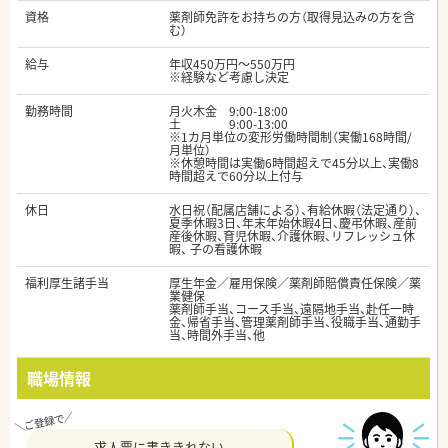
資格
薬剤師免許をお持ちの方（取得見込みの方を含
む）
給与
年収450万円～550万円
※経験など考慮し決定
勤務時間
月火木金 9:00-18:00
土 9:00-13:00
※1カ月単位の変形労働時間制（実働168時間/
月単位）
※休憩時間は実働6時間超えで45分以上、実働8
時間超えで60分以上付与
休日
水日祝（配属店舗による）、有給休暇（法定通り）、
夏季休暇3日、年末年始休暇4日、慶弔休暇、産前
産後休暇、育児休暇、介護休暇、リフレッシュ休
暇、 子の看護休暇
福利厚生諸手当
厚生年金／雇用保険／薬剤師賠償責任保険／薬
業健保
薬剤師手当、コース手当、遠隔地手当、赴任一時
金、帰省手当、管理薬剤師手当、役職手当、通勤手
当、時間外手当、他
職場情報
求人票に書ききれない