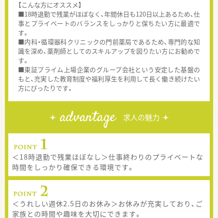
【こんな方にオススメ】
■18時退勤で残業がほぼなく、年間休日も120日以上あるため、仕
事とプライベートのバランスをしっかりと保ちたい方に最適で
す。
■内科・循環器科クリニックの門前薬局であるため、専門的な知
識を深め、薬剤師としてのスキルアップを図りたい方にお勧めで
す。
■東証プライム上場企業のグループ会社という安定した基盤の
もと、充実した教育制度や福利厚生を利用して長く働き続けたい
方にぴったりです。
advantage
求人の魅力
＜18時退勤で残業ほぼなし＞仕事終わりのプライベートな
時間をしっかり確保できる環境です。
＜うれしい週休2.5日のお休み＞お休みが充実しており、ご
家族との時間や趣味を大切にできます。