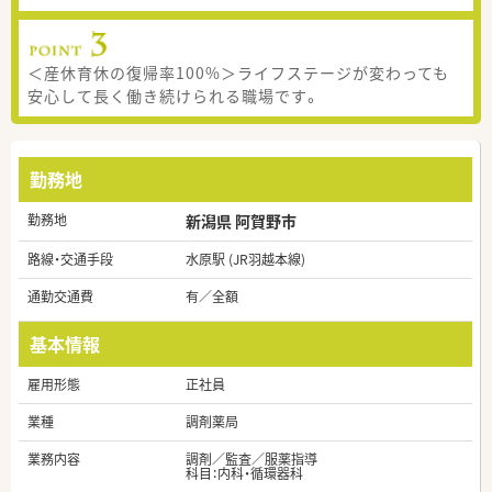
＜産休育休の復帰率100%＞ライフステージが変わっても
安心して長く働き続けられる職場です。
勤務地
勤務地
新潟県 阿賀野市
路線・交通手段
水原駅 (JR羽越本線)
通勤交通費
有／全額
基本情報
雇用形態
正社員
業種
調剤薬局
業務内容
調剤／監査／服薬指導
科目：内科・循環器科