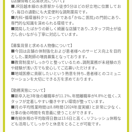
【店舗情報と応需状況について】
■JR羽越本線の水原駅から徒歩5分ほどの好立地に位置してお
り、毎日の通勤にも大変便利な調剤薬局です。
■内科・循環器科クリニックである「かねこ医院」の門前にあり、
専門的な知識を深められる環境です。
■開局したばかりの新しく綺麗な店舗であり、スタッフ同士が協
力し合いながら丁寧に対応しています。
【募集背景と求める人物像について】
■今回は店舗の体制強化および患者様へのサービス向上を目的
とした、薬剤師の増員募集となっております。
■教育制度がしっかりと整っているため、調剤業務が未経験の方
や経験が浅い方でも安心してご応募いただけます。
■地域医療に貢献したいという熱意を持ち、患者様とのコミュニ
ケーションを大切にできる方を求めております。
【勤務実態について】
■新卒入社3年後の離職率が11.1%、年間離職率が4.8%と低く、ス
タッフが定着しやすい働きやすい環境が整っています。
■月の平均残業時間は8.8時間（2024年度実績）と非常に少なく、
仕事の後の時間を有意義に使うことができます。
■有給休暇の平均取得日数は13.6日と高く、リフレッシュ休暇な
ども活用してしっかりと休息をとることが可能です。