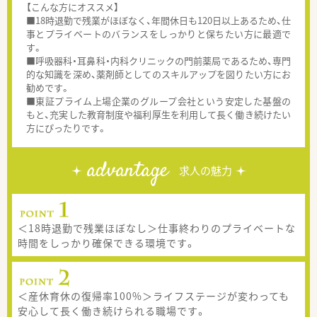
【こんな方にオススメ】
■18時退勤で残業がほぼなく、年間休日も120日以上あるため、仕
事とプライベートのバランスをしっかりと保ちたい方に最適で
す。
■呼吸器科・耳鼻科・内科クリニックの門前薬局であるため、専門
的な知識を深め、薬剤師としてのスキルアップを図りたい方にお
勧めです。
■東証プライム上場企業のグループ会社という安定した基盤の
もと、充実した教育制度や福利厚生を利用して長く働き続けたい
方にぴったりです。
advantage
求人の魅力
＜18時退勤で残業ほぼなし＞仕事終わりのプライベートな
時間をしっかり確保できる環境です。
＜産休育休の復帰率100%＞ライフステージが変わっても
安心して長く働き続けられる職場です。