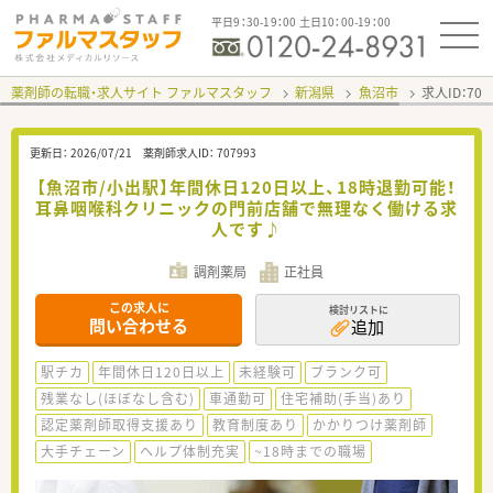
平日9：30-19：00 土日10：00-19：00
薬剤師の転職・求人サイト ファルマスタッフ
新潟県
魚沼市
求人ID：70
更新日：
2026/07/21
薬剤師求人ID：
707993
【魚沼市/小出駅】年間休日120日以上、18時退勤可能！
耳鼻咽喉科クリニックの門前店舗で無理なく働ける求
人です♪
調剤薬局
正社員
この求人に
検討リストに
問い合わせる
追加
駅チカ
年間休日120日以上
未経験可
ブランク可
残業なし(ほぼなし含む)
車通勤可
住宅補助(手当)あり
認定薬剤師取得支援あり
教育制度あり
かかりつけ薬剤師
大手チェーン
ヘルプ体制充実
~18時までの職場