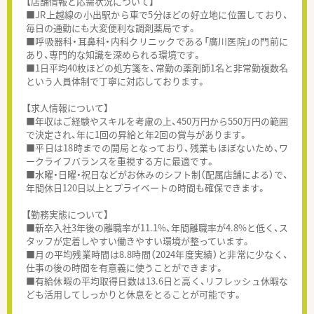
【店舗情報と応需状況について】
■JR上越線の小出駅から車で5分ほどの好立地に位置しており、
毎日の通勤にも大変便利な調剤薬局です。
■呼吸器科・耳鼻科・内科クリニックである「廣川医院」の門前に
あり、専門的な知識を深められる環境です。
■1日平均40枚ほどの処方箋を、常勤の薬剤師1名と非常勤複数名
という人員体制で丁寧に対応しております。
【求人情報について】
■年収はご経験やスキルを考慮の上、450万円から550万円の範囲
で決定され、年に1回の昇給と年2回の賞与があります。
■平日は18時までの開局となっており、残業もほぼないため、ワ
ークライフバランスを重視する方に最適です。
■水曜・日曜・祝日などがお休みのシフト制（配属店舗による）で、
年間休日120日以上とプライベートの時間も確保できます。
【勤務実態について】
■新卒入社3年後の離職率が11.1%、年間離職率が4.8%と低く、ス
タッフが定着しやすい働きやすい環境が整っています。
■月の平均残業時間は8.8時間（2024年度実績）と非常に少なく、
仕事の後の時間を有意義に使うことができます。
■有給休暇の平均取得日数は13.6日と高く、リフレッシュ休暇な
ども活用してしっかりと休息をとることが可能です。