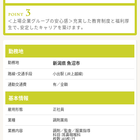
＜上場企業グループの安心感＞充実した教育制度と福利厚
生で、安定したキャリアを築けます。
勤務地
勤務地
新潟県 魚沼市
路線・交通手段
小出駅 (JR上越線)
通勤交通費
有／全額
基本情報
雇用形態
正社員
業種
調剤薬局
業務内容
調剤／監査／服薬指導
科目：耳鼻咽喉科
枚数：40枚/日