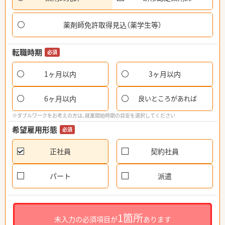
薬剤師免許取得見込（薬学生等）
転職時期
必須
1ヶ月以内
3ヶ月以内
6ヶ月以内
良いところがあれば
※ダブルワークをお考えの方は、就業開始時期の目安を選択してください
希望雇用形態
必須
正社員
契約社員
パート
派遣
1箇所
未入力の必須項目が
あります