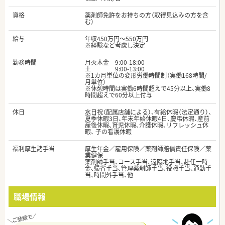
資格
薬剤師免許をお持ちの方（取得見込みの方を含
む）
給与
年収450万円～550万円
※経験など考慮し決定
勤務時間
月火木金 9:00-18:00
土 9:00-13:00
※1カ月単位の変形労働時間制（実働168時間/
月単位）
※休憩時間は実働6時間超えで45分以上、実働8
時間超えで60分以上付与
休日
水日祝（配属店舗による）、有給休暇（法定通り）、
夏季休暇3日、年末年始休暇4日、慶弔休暇、産前
産後休暇、育児休暇、介護休暇、リフレッシュ休
暇、 子の看護休暇
福利厚生諸手当
厚生年金／雇用保険／薬剤師賠償責任保険／薬
業健保
薬剤師手当、コース手当、遠隔地手当、赴任一時
金、帰省手当、管理薬剤師手当、役職手当、通勤手
当、時間外手当、他
職場情報