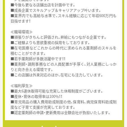
■今後も更なる店舗出店を計画中です。
■成長企業でスキルアップ＆キャリアアップ叶います。
■業界内でも高給与水準で、スキル経験に応じて年収600万円も
目指せます！
≪職場環境≫
■頑張りがきちんと評価され、昇給にもつながる企業です。
■ご経験よりも意欲重視の採用をしております。
■在宅医療などこれからの時代に求められる薬剤師のスキルを
積むことができます。
■若手薬剤師が多数活躍中です！！
■薬剤師・調剤事務などの人員配置が手厚く、対人業務にしっか
りと向き合える環境です。
■この店舗は外来対応のほか、在宅にも注力しています。
≪福利厚生≫
■最大6連休取得可能な充実した休暇制度がございます。
■産休・育休の取得率は100％！！
■育児用品の購入費用助成制度の他、保育料、病児保育料助成制
度など子育て支援が充実しております。
■認定薬剤師の申請・更新費用は全額会社が負担いたします。