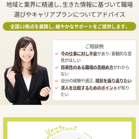
地域と業界に精通し、生きた情報に基づいて職場
選びやキャリアプランについてアドバイス
全国12拠点を展開し、細やかなサポートをご提供します。
ご相談例
今の仕事に対し不安
があり、客観的な意
見がほしい
将来性のある職場の見極め方
がわから
ない
自分の経験や適正、
現状を振り返りたい
求人を比較するためのポイント
が知り
たい