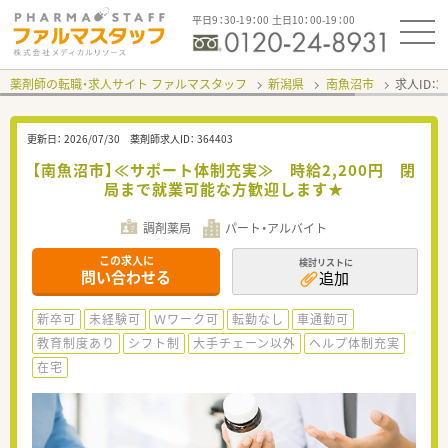
平日9：30-19：00 土日10：00-19：00
薬剤師の転職・求人サイト ファルマスタッフ
新潟県
南魚沼市
求人ID：
更新日：
2026/07/30
薬剤師求人ID：
364403
【南魚沼市】≪サポート体制充実≫ 時給2,200円 閉
局まで就業可能な方歓迎します★
調剤薬局
パート・アルバイト
この求人に
検討リストに
問い合わせる
追加
新卒可
未経験可
Ｗワーク可
転勤なし
車通勤可
教育制度あり
シフト制
大手チェーン以外
ヘルプ体制充実
在宅