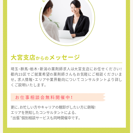
大宮支店
メッセージ
からの
埼玉・群馬・栃木・新潟の薬剤師求人は大宮支店にお任せください！
都内23区でご就業希望の薬剤師さんもお気軽にご相談くださいま
せ。求人情報・エリアや業界動向についてコンサルタントより詳し
くご説明いたします。
お仕事相談会無料開催中！
更に、お忙しい方やキャリアの棚卸がしたい方に朗報!
エリアを熟知したコンサルタントによる、
“出張”個別相談サービスも同時開催中です。