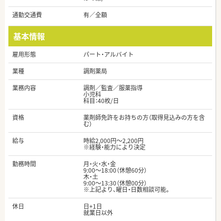
通勤交通費
有／全額
基本情報
雇用形態
パート・アルバイト
業種
調剤薬局
業務内容
調剤／監査／服薬指導
小児科
科目：40枚/日
資格
薬剤師免許をお持ちの方（取得見込みの方を含
む）
給与
時給2,000円～2,200円
※経験・能力により決定
勤務時間
月・火・水・金
9:00〜18:00（休憩60分）
木・土
9:00〜13:30（休憩00分）
※上記より、曜日・日数相談可能。
休日
日+1日
就業日以外