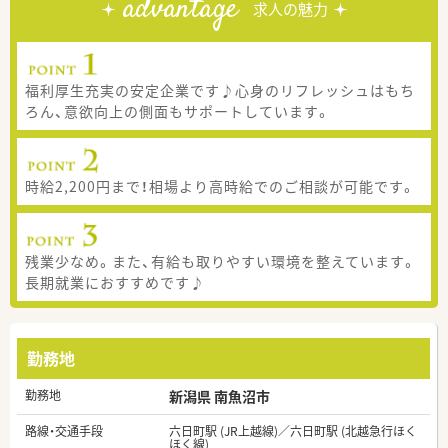
advantage
求人の魅力
福利厚生充実の安定企業です♪心身のリフレッシュはもち
ろん、意欲向上の側面もサポートしています。
時給2,200円まで！相場より高時給でのご相談が可能です。
残業少なめ。また、有給も取りやすい環境を整えています。
長期就業におすすめです♪
勤務地
勤務地
新潟県 南魚沼市
路線・交通手段
六日町駅 (JR上越線)／六日町駅 (北越急行ほく
ほく線)