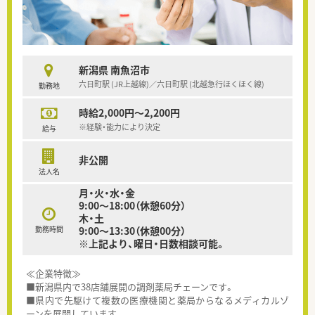
新潟県 南魚沼市
六日町駅 (JR上越線)／六日町駅 (北越急行ほくほく線)
勤務地
時給2,000円～2,200円
※経験・能力により決定
給与
非公開
法人名
月・火・水・金
9:00〜18:00（休憩60分）
木・土
勤務時間
9:00〜13:30（休憩00分）
※上記より、曜日・日数相談可能。
≪企業特徴≫
■新潟県内で38店舗展開の調剤薬局チェーンです。
■県内で先駆けて複数の医療機関と薬局からなるメディカルゾ
ーンを展開しています。