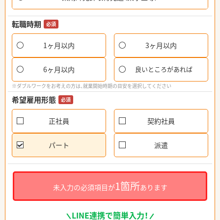
転職時期
必須
1ヶ月以内
3ヶ月以内
6ヶ月以内
良いところがあれば
※ダブルワークをお考えの方は、就業開始時期の目安を選択してください
希望雇用形態
必須
正社員
契約社員
パート
派遣
1箇所
未入力の必須項目が
あります
LINE連携で簡単入力！