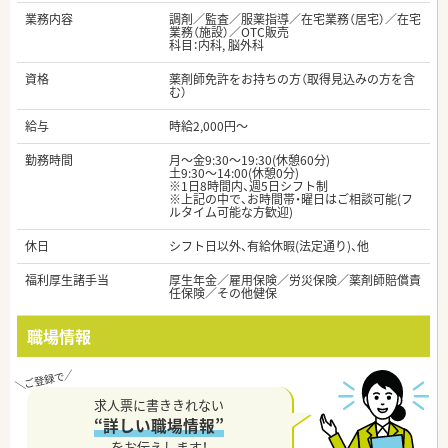
業務内容
調剤／監査／服薬指導／在宅業務（居宅）／在宅
業務（施設）／OTC販売
科目：内科, 脳外科
資格
薬剤師免許をお持ちの方（取得見込みの方を含
む）
給与
時給2,000円～
勤務時間
月～金9:30～19:30(休憩60分)
土9:30〜14:00(休憩0分)
※1日8時間内、週5日シフト制
※上記の中で、お時間帯・曜日はご相談可能(フ
ルタイム可能な方歓迎)
休日
シフト日以外、有給休暇(法定通り)、他
福利厚生諸手当
厚生年金／雇用保険／労災保険／薬剤師賠償責
任保険／その他健保
職場情報
求人票に書ききれない
“詳しい職場情報”
をお伝えします！