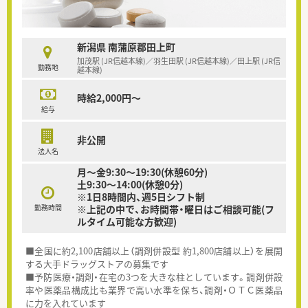
新潟県 南蒲原郡田上町
加茂駅 (JR信越本線)／羽生田駅 (JR信越本線)／田上駅 (JR信
勤務地
越本線)
時給2,000円～
給与
非公開
法人名
月～金9:30～19:30(休憩60分)
土9:30〜14:00(休憩0分)
※1日8時間内、週5日シフト制
勤務時間
※上記の中で、お時間帯・曜日はご相談可能(フ
ルタイム可能な方歓迎)
■全国に約2,100店舗以上（調剤併設型 約1,800店舗以上）を展開
する大手ドラッグストアの募集です
■予防医療・調剤・在宅の3つを大きな柱としています。調剤併設
率や医薬品構成比も業界で高い水準を保ち、調剤・ＯＴＣ医薬品
に力を入れています