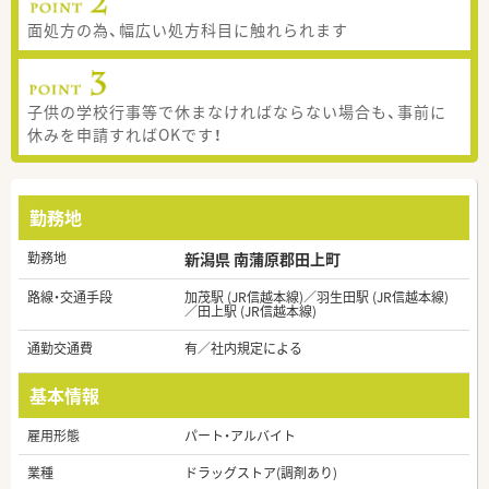
面処方の為、幅広い処方科目に触れられます
子供の学校行事等で休まなければならない場合も、事前に
休みを申請すればOKです！
勤務地
勤務地
新潟県 南蒲原郡田上町
路線・交通手段
加茂駅 (JR信越本線)／羽生田駅 (JR信越本線)
／田上駅 (JR信越本線)
通勤交通費
有／社内規定による
基本情報
雇用形態
パート・アルバイト
業種
ドラッグストア(調剤あり)