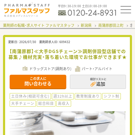
平日9：30-19：00 土日10：00-19：00
薬剤師の転職・求人サイト ファルマスタッフ
新潟県
南蒲原郡田上町
求
更新日：
2026/07/30
薬剤師求人ID：
609432
【南蒲原郡】≪大手DGSチェーン≫調剤併設型店舗での
募集♪機材充実・落ち着いた環境でお仕事ができます★
ドラッグストア(調剤あり)
パート・アルバイト
この求人に
検討リストに
問い合わせる
追加
土日休み(相談可含む)
週32h以上
教育制度あり
シフト制
大手チェーン
総合科目
高収入