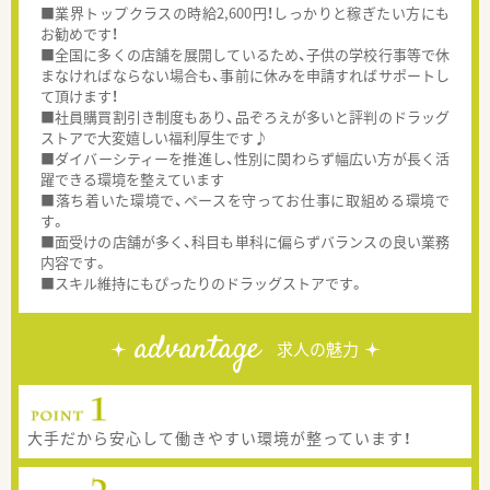
■業界トップクラスの時給2,600円！しっかりと稼ぎたい方にも
お勧めです！
■全国に多くの店舗を展開しているため、子供の学校行事等で休
まなければならない場合も、事前に休みを申請すればサポートし
て頂けます！
■社員購買割引き制度もあり、品ぞろえが多いと評判のドラッグ
ストアで大変嬉しい福利厚生です♪
■ダイバーシティーを推進し、性別に関わらず幅広い方が長く活
躍できる環境を整えています
■落ち着いた環境で、ペースを守ってお仕事に取組める環境で
す。
■面受けの店舗が多く、科目も単科に偏らずバランスの良い業務
内容です。
■スキル維持にもぴったりのドラッグストアです。
advantage
求人の魅力
大手だから安心して働きやすい環境が整っています！