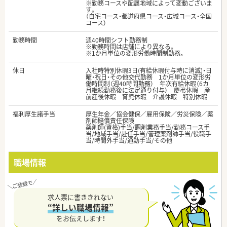
※勤務コースや配属地域によって変動ございま
す。
（自宅コース・都道府県コース・広域コース・全国
コース）
勤務時間
週40時間シフト勤務制
※勤務時間は店舗により異なる。
※1か月単位の変形労働時間制勤務。
休日
入社時特別休暇3日(有給休暇付与時に消滅)・日
曜・祝日・その他交代勤務 1か月単位の変形労
働時間制（週40時間勤務） 年次有給休暇（6カ
月継続勤務後に法定通り付与） 慶弔休暇 産
前産後休暇 育児休暇 介護休暇 特別休暇
福利厚生諸手当
厚生年金／協会健保／雇用保険／労災保険／薬
剤師賠償責任保険
薬剤師(資格)手当/調剤業務手当/勤務コース手
当/地域手当/赴任手当/管理薬剤師手当/役職手
当/時間外手当/通勤手当/その他
職場情報
求人票に書ききれない
“詳しい職場情報”
をお伝えします！