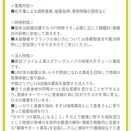
＜業務内容＞
■処方箋による調剤業務、服薬指導、薬剤情報の提供など
＜研修制度＞
■基本は配属店舗での OJT研修です。必要に応じて職種別・階層
別の研修に参加して頂きます。
■未経験者やブランクの長い方については各種勉強会や集合研
修にご参加頂いておりますのでご安心ください。
＜法人特徴＞
■東証プライム上場スズケングループの地場大手チェーン薬局
です。
■1982年の創業以来、人々が笑顔になれる薬局を目指して地域の
医療貢献に取り組み、
中国エリアに116店舗の薬局を展開する法人です。
■全ての患者様が同等かつ上質な医療を受けることができるよ
う、笑顔をキーワードに患者様の為に何ができるかを常に考え、
日々の業務を行います。
■しっかりと基盤を固め、まずは保険薬局として患者さんに寄り
添って服薬指導を行う
「かかりつけ薬局」になること。その上で健康に関する相談窓口
として地域の皆様の主体的な健康の維持・増進を積極的に支援す
る「健康サポート薬局」を目指し、さらに病院や介護施設などと連