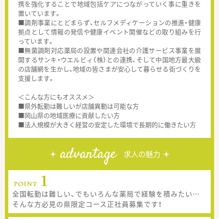
携を強化することで地域包括ケアにつながっていく事に重きを
置いています。
■調剤事業にとどまらず、セルフメディケーションの推進・健康
拠点として情報の発信や健康イベント開催などの取り組みを行
っています。
■無菌調剤対応薬局の設置や関連会社の介護サービス事業を展
開するサンキ・ウエルビィ（株）との連携、そして中国地方最大級
の店舗網を生かし、地域の皆さまが安心して暮らせる街づくりを
支援します。
＜こんな方にもオススメ＞
■県外転勤は難しいが店舗異動は可能な方
■岡山県の地域医療に貢献したい方
■法人規模が大きく経営の安定した環境で長期的に働きたい方
advantage
求人の魅力
全国転勤は難しい、でもいろんな薬局で経験を積みたい…
そんな方必見の県限定コース正社員募集です！