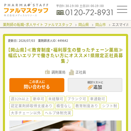
平日9：30-19：00 土日10：00-19：00
薬剤師の転職・求人サイト ファルマスタッフ
岡山県
岡山市
エスマイル
更新日：
2026/07/03
薬剤師求人ID：
449642
【岡山県】≪教育制度・福利厚生の整ったチェーン薬局≫
幅広いエリアで働きたい方にオススメ！県限定正社員募
集♪
調剤薬局
正社員
この求人に
検討リストに
問い合わせる
追加
週32h以上
新卒可
未経験可
ブランク可
車通勤可
認定薬剤師取得支援あり
積雪なし
教育制度あり
シフト制
大手チェーン以外
ヘルプ体制充実