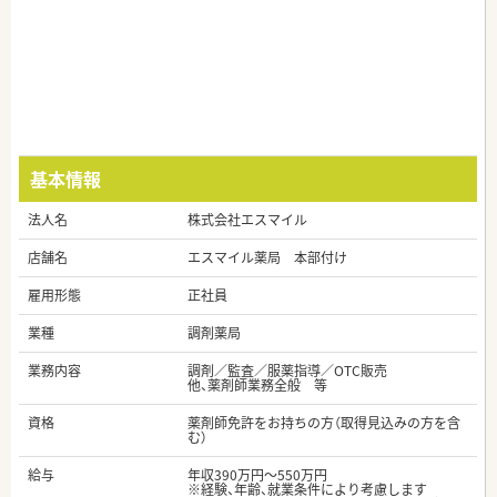
基本情報
法人名
株式会社エスマイル
店舗名
エスマイル薬局 本部付け
雇用形態
正社員
業種
調剤薬局
業務内容
調剤／監査／服薬指導／OTC販売
他、薬剤師業務全般 等
資格
薬剤師免許をお持ちの方（取得見込みの方を含
む）
給与
年収390万円～550万円
※経験、年齢、就業条件により考慮します