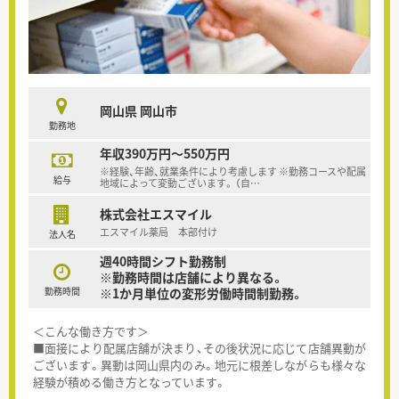
岡山県 岡山市
勤務地
年収390万円～550万円
※経験、年齢、就業条件により考慮します ※勤務コースや配属
給与
地域によって変動ございます。 （自
…
株式会社エスマイル
エスマイル薬局 本部付け
法人名
週40時間シフト勤務制
※勤務時間は店舗により異なる。
勤務時間
※1か月単位の変形労働時間制勤務。
＜こんな働き方です＞
■面接により配属店舗が決まり、その後状況に応じて店舗異動が
ございます。異動は岡山県内のみ。地元に根差しながらも様々な
経験が積める働き方となっています。