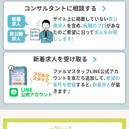
コンサルタントに相談する
サイト上に掲載していない
非公
開求人
を含め、
転職のプロ
があな
たのご希望に沿って
求人をお探
しします！
新着求人を受け取る
ファルマスタッフLINE公式アカ
ウントを友だち追加して、
希望の
条件を登録
すると、
新着求人
が届
きます♪