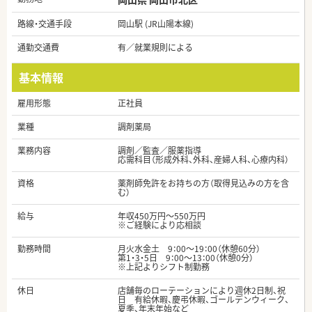
路線・交通手段
岡山駅 (JR山陽本線)
通勤交通費
有／就業規則による
基本情報
雇用形態
正社員
業種
調剤薬局
業務内容
調剤／監査／服薬指導
応需科目（形成外科、外科、産婦人科、心療内科）
資格
薬剤師免許をお持ちの方（取得見込みの方を含
む）
給与
年収450万円～550万円
※ご経験により応相談
勤務時間
月火水金土 9：00～19：00（休憩60分）
第1・3・5日 9：00～13：00（休憩0分）
※上記よりシフト制勤務
休日
店舗毎のローテーションにより週休2日制、祝
日 有給休暇、慶弔休暇、ゴールデンウィーク、
夏季、年末年始など