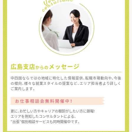
広島支店
メッセージ
からの
中四国ならではの地域に特化した情報提供、転職市場動向や、今後
の傾向、様々な就業スタイルの提案など、エリア担当者より詳しく
ご案内します。
お仕事相談会無料開催中！
更に、お忙しい方やキャリアの棚卸がしたい方に朗報!
エリアを熟知したコンサルタントによる、
“出張”個別相談サービスも同時開催中です。