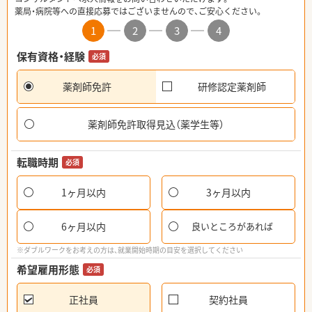
薬局・病院等への直接応募ではございませんので、ご安心ください。
1
2
3
4
保有資格・経験
必須
薬剤師免許
研修認定薬剤師
薬剤師免許取得見込（薬学生等）
転職時期
必須
1ヶ月以内
3ヶ月以内
6ヶ月以内
良いところがあれば
※ダブルワークをお考えの方は、就業開始時期の目安を選択してください
希望雇用形態
必須
正社員
契約社員