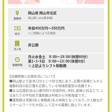
岡山県 岡山市北区
岡山駅 (JR山陽本線)
勤務地
年収450万円～550万円
※ご経験により応相談
給与
非公開
法人名
月火水金土 9：00～19：00（休憩60分）
第1・3・5日 9：00～13：00（休憩0分）
勤務時間
※上記よりシフト制勤務
【店舗情報と応需状況について】
■岡山駅より徒歩12分という好立地にあり、近隣の医療ビルから
複数科目の処方箋を応需している地域密着型の店舗です。
■主な応需科目は心療内科や形成外科、外科、産婦人科などで、1
日あたりの平均処方箋枚数は40枚から50枚程度です。
■薬剤師は常勤3名と事務員1名の体制となっており、少人数なが
らチームワークを大切にして日々の業務に励んでいます。