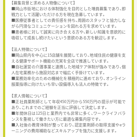
【募集背景と求める人物像について】
■岡山市街地における体制強化を目的とした増員募集であり、即
戦力として活躍いただける方を現在急募しています。
■医療従事者としての責任感を持ち、周囲のスタッフと協力しな
がら円滑なコミュニケーションを図れる方を求めています。
■患者様に対して誠実に向き合える方や、新しい知識を意欲的に
吸収して成長し続けたいという意欲のある方を歓迎します。
【法人特徴について】
■岡山県内を中心に15店舗を展開しており、地域住民の健康を支
える健康サポート機能の充実を全店で推進しています。
■自社運営の介護事業と連携した地域ケア体制が強みであり、個
人在宅業務から施設対応まで幅広く手掛けています。
■業務効率化のための機械化を積極的に進めており、オンライン
服薬指導に向けたいち早い設備導入も法人の特徴です。
【求人情報について】
■正社員薬剤師として年収450万円から550万円の提示が可能で
あり、これまでのご経験を正当に評価して決定します。
■年間休日は125日と業界内でも非常に多く、ワークライフバラ
ンスを重視して働きたい方に最適な募集内容です。
■入社後の教育体制が整っており、認定薬剤師の取得支援やeラ
ーニングの費用補助などスキルアップを強力に支援します。