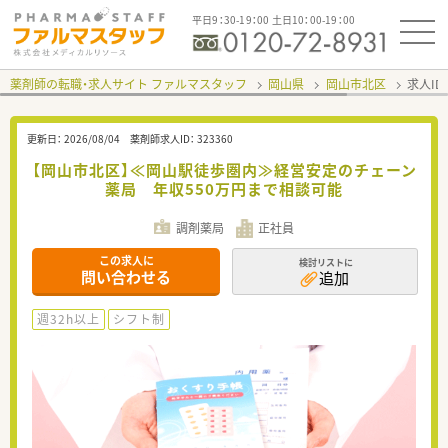
平日9：30-19：00 土日10：00-19：00
薬剤師の転職・求人サイト ファルマスタッフ
岡山県
岡山市北区
求人ID
更新日：
2026/08/04
薬剤師求人ID：
323360
【岡山市北区】≪岡山駅徒歩圏内≫経営安定のチェーン
薬局 年収550万円まで相談可能
調剤薬局
正社員
この求人に
検討リストに
問い合わせる
追加
週32h以上
シフト制