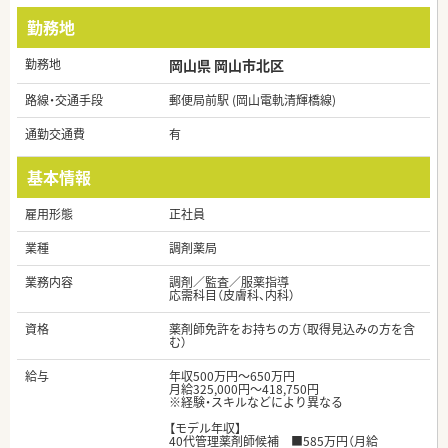
勤務地
勤務地
岡山県 岡山市北区
路線・交通手段
郵便局前駅 (岡山電軌清輝橋線)
通勤交通費
有
基本情報
雇用形態
正社員
業種
調剤薬局
業務内容
調剤／監査／服薬指導
応需科目（皮膚科、内科）
資格
薬剤師免許をお持ちの方（取得見込みの方を含
む）
給与
年収500万円～650万円
月給325,000円～418,750円
※経験・スキルなどにより異なる
【モデル年収】
40代管理薬剤師候補 ■585万円（月給