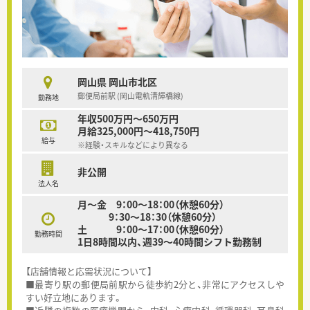
岡山県 岡山市北区
郵便局前駅 (岡山電軌清輝橋線)
勤務地
年収500万円～650万円
月給325,000円～418,750円
給与
※経験・スキルなどにより異なる
非公開
法人名
月～金 9：00～18：00（休憩60分）
9：30～18：30（休憩60分）
土 9：00～17：00（休憩60分）
勤務時間
1日8時間以内、週39～40時間シフト勤務制
【店舗情報と応需状況について】
■最寄り駅の郵便局前駅から徒歩約2分と、非常にアクセスしや
すい好立地にあります。