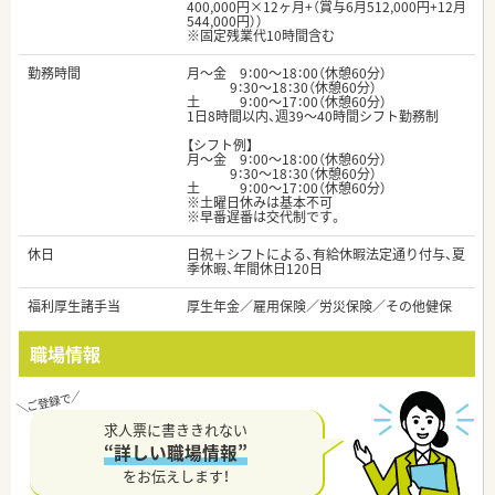
400,000円×12ヶ月+（賞与6月512,000円+12月
544,000円））
※固定残業代10時間含む
勤務時間
月～金 9：00～18：00（休憩60分）
9：30～18：30（休憩60分）
土 9：00～17：00（休憩60分）
1日8時間以内、週39～40時間シフト勤務制
【シフト例】
月～金 9：00～18：00（休憩60分）
9：30～18：30（休憩60分）
土 9：00～17：00（休憩60分）
※土曜日休みは基本不可
※早番遅番は交代制です。
休日
日祝＋シフトによる、有給休暇法定通り付与、夏
季休暇、年間休日120日
福利厚生諸手当
厚生年金／雇用保険／労災保険／その他健保
職場情報
求人票に書ききれない
“詳しい職場情報”
をお伝えします！