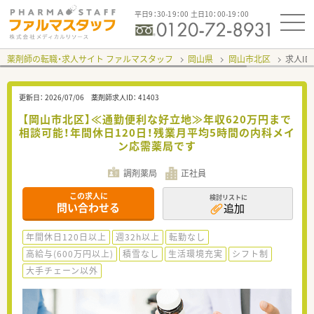
平日9：30-19：00 土日10：00-19：00
薬剤師の転職・求人サイト ファルマスタッフ
岡山県
岡山市北区
求人ID
更新日：
2026/07/06
薬剤師求人ID：
41403
【岡山市北区】≪通勤便利な好立地≫年収620万円まで
相談可能！年間休日120日！残業月平均5時間の内科メイ
ン応需薬局です
調剤薬局
正社員
この求人に
検討リストに
問い合わせる
追加
年間休日120日以上
週32h以上
転勤なし
高給与(600万円以上)
積雪なし
生活環境充実
シフト制
大手チェーン以外