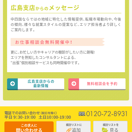
広島支店
メッセージ
からの
中四国ならではの地域に特化した情報提供、転職市場動向や、今後
の傾向、様々な就業スタイルの提案など、エリア担当者より詳しく
ご案内します。
お仕事相談会無料開催中！
更に、お忙しい方やキャリアの棚卸がしたい方に朗報!
エリアを熟知したコンサルタントによる、
“出張”個別相談サービスも同時開催中です。
広島支店からの
無料相談会を予約
最新情報
この求人に
検討リストに
検討リストを
追加
見る
問い合わせる