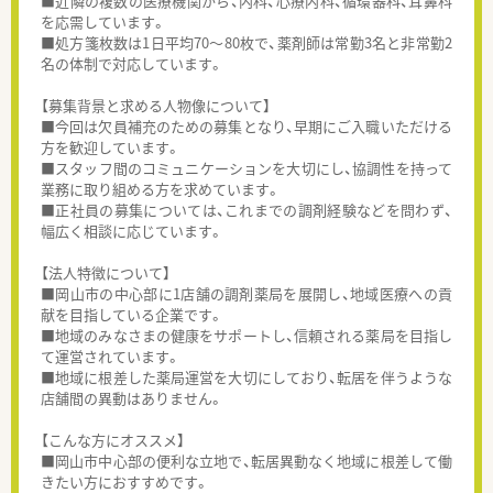
■近隣の複数の医療機関から、内科、心療内科、循環器科、耳鼻科
を応需しています。
■処方箋枚数は1日平均70～80枚で、薬剤師は常勤3名と非常勤2
名の体制で対応しています。
【募集背景と求める人物像について】
■今回は欠員補充のための募集となり、早期にご入職いただける
方を歓迎しています。
■スタッフ間のコミュニケーションを大切にし、協調性を持って
業務に取り組める方を求めています。
■正社員の募集については、これまでの調剤経験などを問わず、
幅広く相談に応じています。
【法人特徴について】
■岡山市の中心部に1店舗の調剤薬局を展開し、地域医療への貢
献を目指している企業です。
■地域のみなさまの健康をサポートし、信頼される薬局を目指し
て運営されています。
■地域に根差した薬局運営を大切にしており、転居を伴うような
店舗間の異動はありません。
【こんな方にオススメ】
■岡山市中心部の便利な立地で、転居異動なく地域に根差して働
きたい方におすすめです。