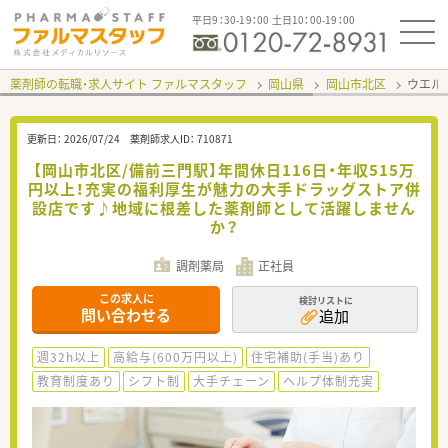
平日9：30-19：00 土日10：00-19：00
薬剤師の転職・求人サイト ファルマスタッフ
岡山県
岡山市北区
ウエル
更新日：
2026/07/24
薬剤師求人ID：
710871
【岡山市北区/備前三門駅】年間休日116日・年収515万
円以上！充実の福利厚生が魅力の大手ドラッグストア併
設店です♪地域に根差した薬剤師として活躍しません
か？
調剤薬局
正社員
この求人に
検討リストに
問い合わせる
追加
週32h以上
高給与(600万円以上)
住宅補助(手当)あり
教育制度あり
シフト制
大手チェーン
ヘルプ体制充実