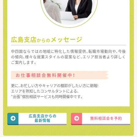
広島支店
メッセージ
からの
中四国ならではの地域に特化した情報提供、転職市場動向や、今後
の傾向、様々な就業スタイルの提案など、エリア担当者より詳しく
ご案内します。
お仕事相談会無料開催中！
更に、お忙しい方やキャリアの棚卸がしたい方に朗報!
エリアを熟知したコンサルタントによる、
“出張”個別相談サービスも同時開催中です。
広島支店からの
無料相談会を予約
最新情報