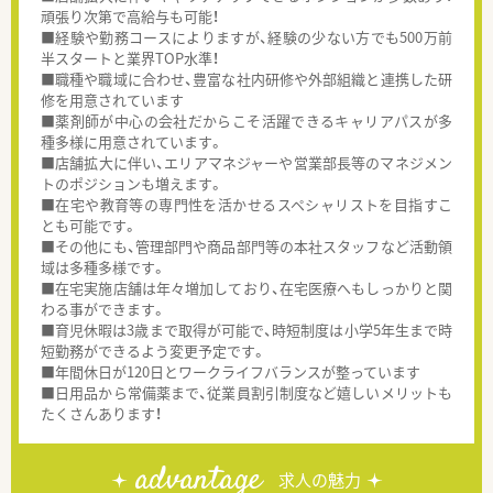
頑張り次第で高給与も可能！
■経験や勤務コースによりますが、経験の少ない方でも500万前
半スタートと業界TOP水準！
■職種や職域に合わせ、豊富な社内研修や外部組織と連携した研
修を用意されています
■薬剤師が中心の会社だからこそ活躍できるキャリアパスが多
種多様に用意されています。
■店舗拡大に伴い、エリアマネジャーや営業部長等のマネジメン
トのポジションも増えます。
■在宅や教育等の専門性を活かせるスペシャリストを目指すこ
とも可能です。
■その他にも、管理部門や商品部門等の本社スタッフなど活動領
域は多種多様です。
■在宅実施店舗は年々増加しており、在宅医療へもしっかりと関
わる事ができます。
■育児休暇は3歳まで取得が可能で、時短制度は小学5年生まで時
短勤務ができるよう変更予定です。
■年間休日が120日とワークライフバランスが整っています
■日用品から常備薬まで、従業員割引制度など嬉しいメリットも
たくさんあります！
advantage
求人の魅力