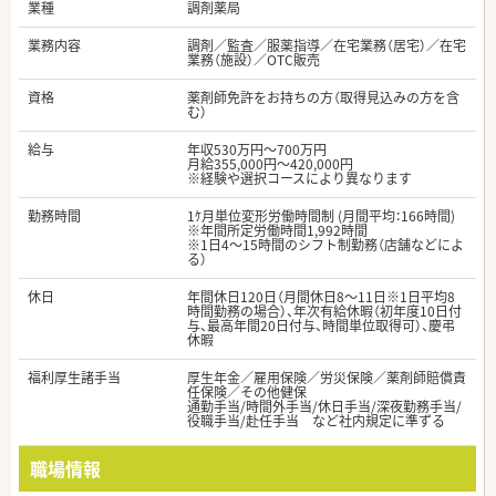
業種
調剤薬局
業務内容
調剤／監査／服薬指導／在宅業務（居宅）／在宅
業務（施設）／OTC販売
資格
薬剤師免許をお持ちの方（取得見込みの方を含
む）
給与
年収530万円～700万円
月給355,000円～420,000円
※経験や選択コースにより異なります
勤務時間
1ｹ月単位変形労働時間制 (月間平均：166時間)
※年間所定労働時間1,992時間
※1日4～15時間のシフト制勤務（店舗などによ
る）
休日
年間休日120日（月間休日8～11日※1日平均8
時間勤務の場合）、年次有給休暇（初年度10日付
与、最高年間20日付与、時間単位取得可）、慶弔
休暇
福利厚生諸手当
厚生年金／雇用保険／労災保険／薬剤師賠償責
任保険／その他健保
通勤手当/時間外手当/休日手当/深夜勤務手当/
役職手当/赴任手当 など社内規定に準ずる
職場情報