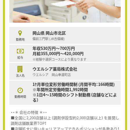
岡山県 岡山市北区
備前三門駅 (JR吉備線)
勤務地
年収530万円～700万円
月給355,000円～420,000円
給与
※経験や選択コースにより異なります
ウエルシア薬局株式会社
ウエルシア 岡山奉還町店
法人名
1ｹ月単位変形労働時間制 (月間平均：166時間)
※年間所定労働時間1,992時間
※1日4～15時間のシフト制勤務（店舗などによ
勤務時間
る）
・・＊ 会社の特徴 ＊・・
■全国に2,200店舗以上（調剤併設型約2,000店舗以上）を展開し
調剤店舗数業界TOP！
■店舗拡大に伴いキャリアアップできるポジションが多数あり！