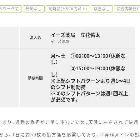
Ｗワーク可
転勤なし
高時給(2,500円以上)
積雪なし
扶養内勤務O
イーズ薬局 立花佑太
法人名
イーズ薬局
月～土 ①09：00～13：00（休憩な
し）
②15：00～19：00（休憩な
し）
勤務時間
※上記シフトパターンより週1～4日
のシフト制勤務
※②のシフトパターンは週1回以上
が必須です。
にあり、通勤の負担が非常に少ないため、天候に左右されず快適
から、1日に約50枚の処方箋を応需しており、耳鼻科メインの処