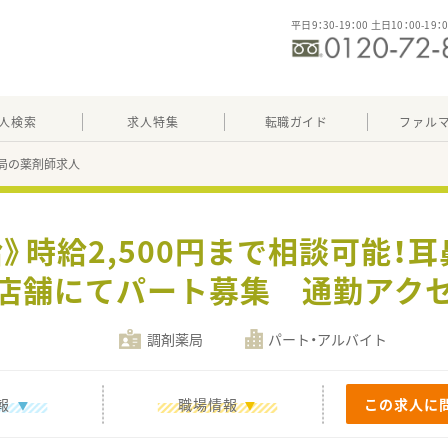
平日9：30-19：00 土日10：00-19：
人検索
求人特集
転職ガイド
ファル
局の薬剤師求人
給》時給2,500円まで相談可能！
店舗にてパート募集 通勤アク
調剤薬局
パート・アルバイト
報
職場情報
この求人に