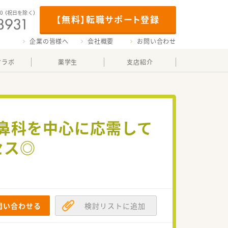
00
（祝日を除く）
【無料】転職サポート登録
企業の皆様へ
会社概要
お問い合わせ
マラボ
薬学生
支店紹介
耳鼻科を中心に応需して
セス◎
問い合わせる
検討リストに追加