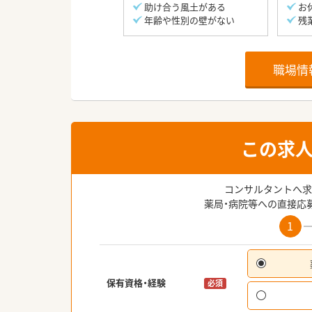
助け合う風土がある
お
年齢や性別の壁がない
残
職場情
この求
コンサルタントへ求
薬局・病院等への直接応
1
保有資格・経験
必須