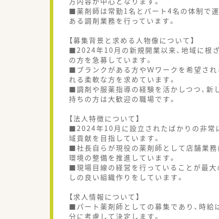
方内容が中心となります。
■薬剤師は常勤1名とパート4名の体制で運
ある調剤業務を行っています。
【募集背景と求める人物像について】
■2024年10月の新規開業以来、地域に
の方を急募しています。
■ブランクがある方やＷワークを希望され
れる柔軟な方を求めています。
■調剤や服薬指導の経験を活かしつつ、新
持ちの方は大歓迎の職場です。
【法人特徴について】
■2024年10月に設立されたばかりの非
域貢献を目指しています。
■社長自らが現役の薬剤師として店舗業務
環境の整備を推進しています。
■現場目線の経営を行っていることが最大
しの良い組織作りをしています。
【求人情報について】
■パート薬剤師としての募集であり、時給は2
分に考慮して決定します。