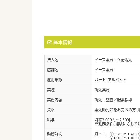
基本情報
法人名
イーズ薬局 立花佑太
店舗名
イーズ薬局
雇用形態
パート・アルバイト
業種
調剤薬局
業務内容
調剤／監査／服薬指導
資格
薬剤師免許をお持ちの方（
給与
時給2,000円～2,500円
※勤務条件、経験に応じて
勤務時間
月～土 ①09：00～13：00
②15：00～19：00（