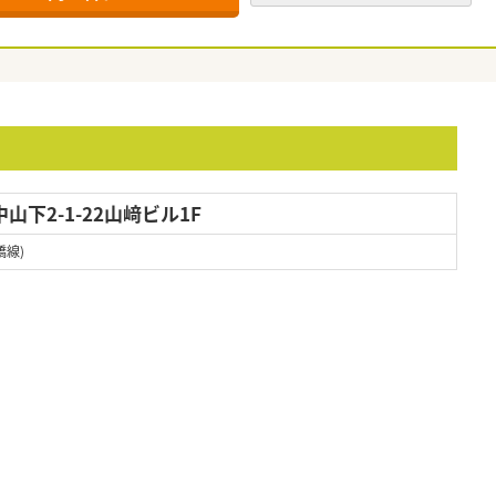
下2-1-22山﨑ビル1F
橋線)