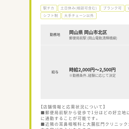
駅チカ
土日休み(相談可含む)
ブランク可
シフト制
大手チェーン以外
岡山県 岡山市北区
勤務地
郵便局前駅 (岡山電軌清輝橋線)
時給2,000円～2,500円
給与
※勤務条件、経験に応じて決定
【店舗情報と応需状況について】
■郵便局前駅から徒歩で1分ほどの好立地
に通勤することが可能です。
■近隣の耳鼻咽喉科と大腸肛門クリニック