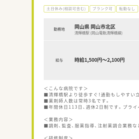
土日休み(相談可含む)
ブランク可
転勤なし
岡山県 岡山市北区
勤務地
清輝橋駅 (岡山電軌清輝橋線)
時給1,500円～2,100円
給与
＜こんな病院です＞
■清輝橋駅より徒歩すぐ！通勤もしやすい
■薬剤師人数は常時3名です。
■年間休日113日、週休2日制です。プラ
＜業務内容＞
■調剤、監査、服薬指導、注射薬調合業務な
＜研修制度＞