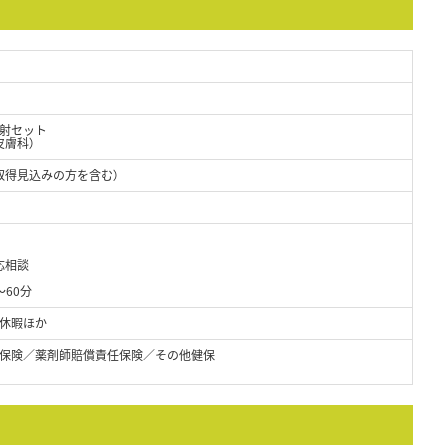
射セット
皮膚科）
取得見込みの方を含む）
応相談
60分
休暇ほか
保険／薬剤師賠償責任保険／その他健保