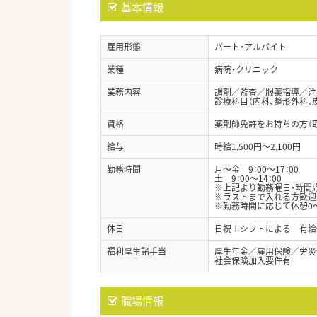
基本情報
雇用形態
パート・アルバイト
業種
病院・クリニック
業務内容
調剤／監査／服薬指導／注
診療科目（内科、整形外科、
資格
薬剤師免許をお持ちの方（
給与
時給1,500円～2,100円
勤務時間
月～金 9：00～17：00
土 9：00～14：00
※上記より勤務曜日・時間
※ラストまで入れる方歓迎
※勤務時間に応じて休憩0～
休日
日祝＋シフトによる 有給
福利厚生諸手当
厚生年金／雇用保険／労災
社会保険加入要件有
職場情報