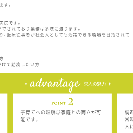
ます。
病院です。
までされており業務は多岐に渡ります。
り、医療従事者が社会人としても活躍できる職場を目指されて
方
つけて勤務したい方
advantage
求人の魅力
子育てへの理解◎家庭との両立が可
調
能です。
常
人