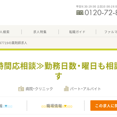
平日9：30-19：00 土日10：00-19：
人検索
求人特集
転職ガイド
ファル
347719の薬剤師求人
務時間応相談≫勤務日数・曜日も相
す
病院・クリニック
パート・アルバイト
報
職場情報
この求人に