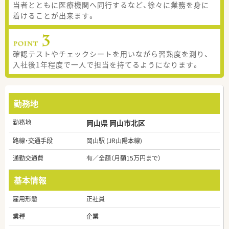
当者とともに医療機関へ同行するなど、徐々に業務を身に
着けることが出来ます。
確認テストやチェックシートを用いながら習熟度を測り、
入社後1年程度で一人で担当を持てるようになります。
勤務地
勤務地
岡山県 岡山市北区
路線・交通手段
岡山駅 (JR山陽本線)
通勤交通費
有／全額（月額15万円まで）
基本情報
雇用形態
正社員
業種
企業