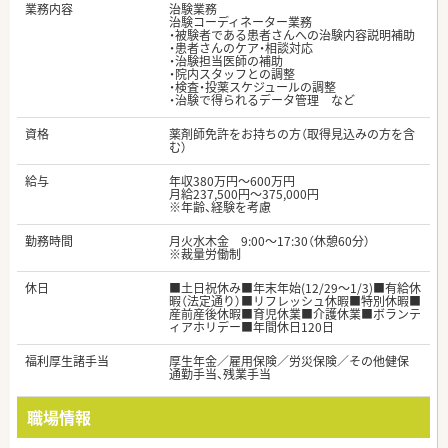
業務内容
治験業務
治験コーディネーター業務
・被験者である患者さんへの治験内容説明補助
・患者さんのケア・相談対応
・治験担当医師の補助
・院内スタッフとの調整
・検査・投薬スケジュールの調整
・治験で得られるデータ管理 など
資格
薬剤師免許をお持ちの方（取得見込みの方を含
む）
給与
年収380万円～600万円
月給237,500円～375,000円
※年齢、経験を考慮
勤務時間
月火水木金 9:00～17:30（休憩60分）
※裁量労働制
休日
■土日祝休み■年末年始(12/29～1/3)■有給休
暇（法定通り）■リフレッシュ休暇■特別休暇■
産前産後休暇■育児休業■介護休業■ボランテ
ィアホリデー■年間休日120日
福利厚生諸手当
厚生年金／雇用保険／労災保険／その他健保
通勤手当、残業手当
職場情報