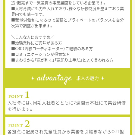
造・販売まで一気通貫の事業展開をしている企業です。
■人材育成にも力を入れており、様々な研修制度を整えており業
界内でも随一です。
■裁量労働制になるので業務とプライベートのバランスも自分
次第で調整が出来ます。
＼こんな方におすすめ／
■治験業界にご興味がある方
■CRC（治験コーディネーター）ご経験のある方
■コミュニケーションが得意な方
■まわりから「気が利く」「気配り上手だ」とよく言われる方
advantage
求人の魅力
入社時には、同期入社者とともに2週間弱本社にて集合研修
を行います。
各拠点に配属され先輩社員から業務を引継ぎながらOJT担