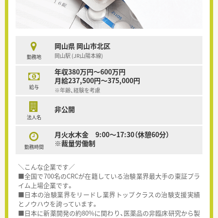
岡山県 岡山市北区
岡山駅 (JR山陽本線)
勤務地
年収380万円～600万円
月給237,500円～375,000円
給与
※年齢、経験を考慮
非公開
法人名
月火水木金 9:00～17:30（休憩60分）
※裁量労働制
勤務時間
＼こんな企業です／
■全国で700名のCRCが在籍している治験業界最大手の東証プラ
イム上場企業です。
■日本の治験業界をリードし業界トップクラスの治験支援実績
とノウハウを誇っています。
■日本に新薬開発の約80%に関わり、医薬品の非臨床研究から製