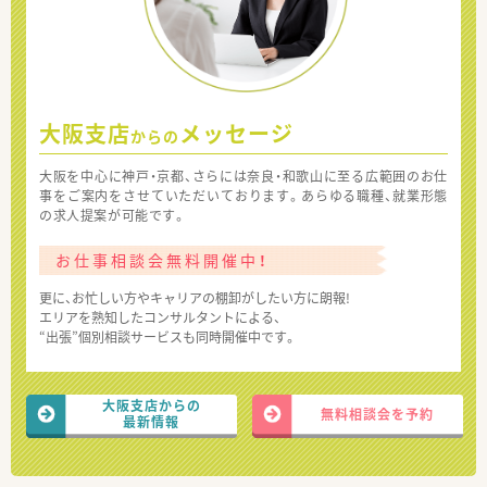
大阪支店
メッセージ
からの
大阪を中心に神戸・京都、さらには奈良・和歌山に至る広範囲のお仕
事をご案内をさせていただいております。あらゆる職種、就業形態
の求人提案が可能です。
お仕事相談会無料開催中！
更に、お忙しい方やキャリアの棚卸がしたい方に朗報!
エリアを熟知したコンサルタントによる、
“出張”個別相談サービスも同時開催中です。
大阪支店からの
無料相談会を予約
最新情報