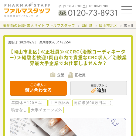
平日9：30-19：00 土日10：00-19：00
薬剤師の転職・求人サイト ファルマスタッフ
岡山県
岡山市北区
求人ID
更新日：
2026/07/23
薬剤師求人ID：
485554
【岡山市北区】≪正社員≫≪CRC（治験コーディネータ
ー）≫経験者歓迎！岡山市内で貴重なCRC求人／治験業
界最大手企業でお仕事しませんか？
企業
正社員
この求人に
検討リストに
問い合わせる
追加
年間休日120日以上
土日祝休み
高給与(600万円以上)
積雪なし
大手チェーン以外