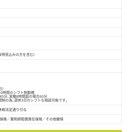
取得見込みの方を含む）
日）
40時間のシフト制勤務
45分、実働8時間超の場合60分
間制の為、週休3日のシフトも相談可能です。
休暇法定通り付与
保険／薬剤師賠償責任保険／その他健保