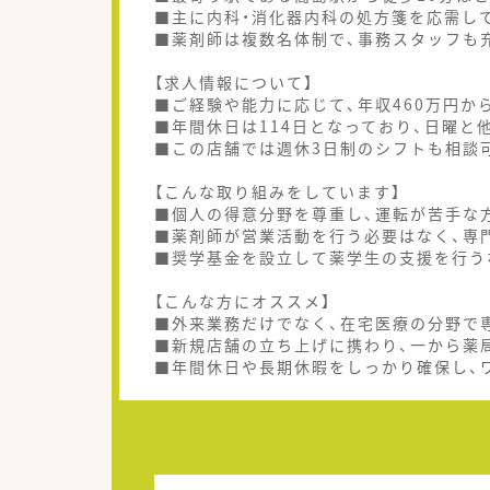
■主に内科・消化器内科の処方箋を応需して
■薬剤師は複数名体制で、事務スタッフも
【求人情報について】
■ご経験や能力に応じて、年収460万円か
■年間休日は114日となっており、日曜と
■この店舗では週休3日制のシフトも相談
【こんな取り組みをしています】
■個人の得意分野を尊重し、運転が苦手な
■薬剤師が営業活動を行う必要はなく、専
■奨学基金を設立して薬学生の支援を行う
【こんな方にオススメ】
■外来業務だけでなく、在宅医療の分野で
■新規店舗の立ち上げに携わり、一から薬
■年間休日や長期休暇をしっかり確保し、