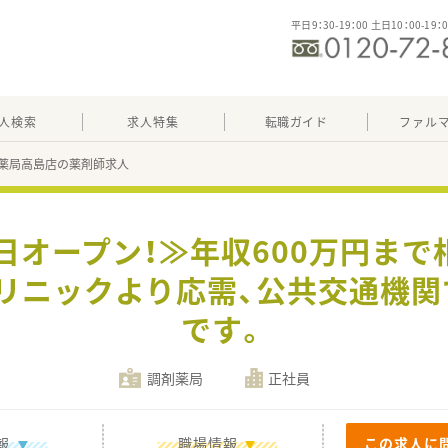
平日9：30-19：00 土日10：00-19：
人検索
求人特集
転職ガイド
ファル
薬局高島店の薬剤師求人
1日オープン！≫年収600万円まで
リニックより応需、公共交通機
です。
調剤薬局
正社員
報
職場情報
この求人に