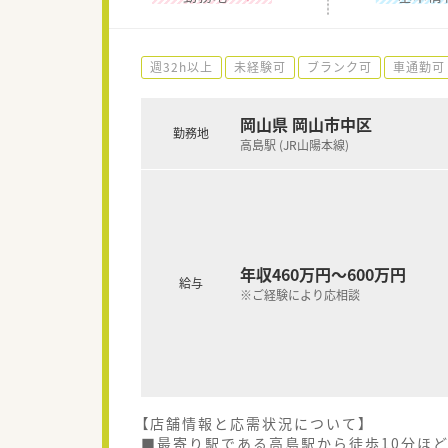
週32h以上
未経験可
ブランク可
車通勤可
岡山県 岡山市中区
勤務地
高島駅 (JR山陽本線)
年収460万円～600万円
給与
※ご経験により応相談
【店舗情報と応需状況について】
■最寄り駅である高島駅から徒歩10分ほ