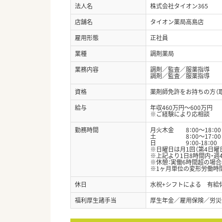
法人名
株式会社タイオン365
店舗名
タイオン薬局高島店
雇用形態
正社員
業種
調剤薬局
業務内容
調剤／監査／服薬指導
調剤／監査／服薬指導
資格
薬剤師免許をお持ちの方（
給与
年収460万円～600万円
※ご経験により応相談
勤務時間
月火木金 8：00～18：00
土 8：00～17：00
日 9：00-18：00
※日曜日は月1回（第4日曜
※上記より1日8時間内・週
※休憩：実働6時間超の場合
※1ヶ月単位の変形労働時
休日
水祝+シフトによる 有給
福利厚生諸手当
厚生年金／雇用保険／労災