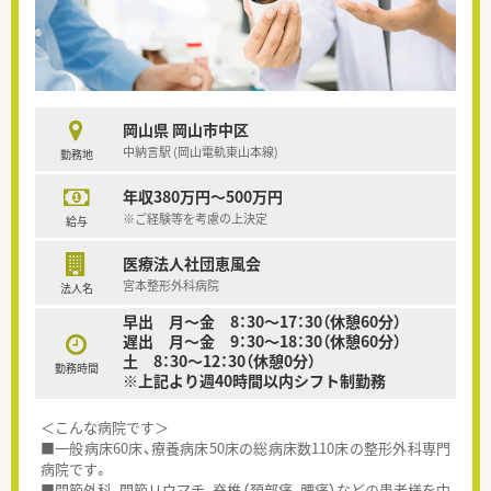
岡山県 岡山市中区
中納言駅 (岡山電軌東山本線)
勤務地
年収380万円～500万円
※ご経験等を考慮の上決定
給与
医療法人社団恵風会
宮本整形外科病院
法人名
早出 月～金 8：30～17：30（休憩60分）
遅出 月～金 9：30～18：30（休憩60分）
土 8：30～12：30（休憩0分）
勤務時間
※上記より週40時間以内シフト制勤務
＜こんな病院です＞
■一般病床60床、療養病床50床の総病床数110床の整形外科専門
病院です。
■関節外科、関節リウマチ、脊椎（頚部痛、腰痛）などの患者様を中