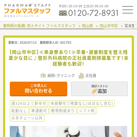
平日9：30-19：00 土日10：00-19：00
薬剤師の転職・求人サイト ファルマスタッフ
岡山県
岡山市中区
宮本整
更新日：
2026/07/13
薬剤師求人ID：
601703
【岡山市中区】≪単身寮あり！≫早番・遅番制度を整え残
業少な目に♪整形外科病院の正社員薬剤師募集です！未
経験者も歓迎！
病院・クリニック
正社員
この求人に
検討リストに
問い合わせる
追加
週32h以上
新卒可
未経験可
残業なし(ほぼなし含む)
転勤なし
車通勤可
教育制度あり
シフト制
大手チェーン以外