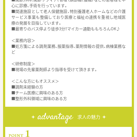
心に診療、手術を行っています。
■関連施設として老人保健施設、特別養護老人ホームなどの介護
サービス事業も整備しており医療と福祉の連携を重視し地域医
療の発展を目指しています。
■最寄りのバス停より徒歩3分！マイカー通勤ももちろんOK♪
＜業務内容＞
■処方箋による調剤業務、服薬指導、薬剤情報の提供、病棟業務な
ど
＜研修制度＞
■現場の先輩薬剤師より指導を受けて頂きます。
＜こんな方にもオススメ＞
■調剤未経験の方
■チーム医療に興味のある方
■整形外科領域に興味のある方
advantage
求人の魅力