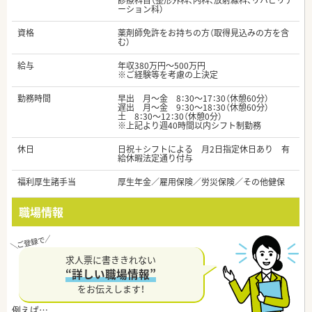
診療科目（整形外科、内科、放射線科、リハビリテ
ーション科）
資格
薬剤師免許をお持ちの方（取得見込みの方を含
む）
給与
年収380万円～500万円
※ご経験等を考慮の上決定
勤務時間
早出 月～金 8：30～17：30（休憩60分）
遅出 月～金 9：30～18：30（休憩60分）
土 8：30～12：30（休憩0分）
※上記より週40時間以内シフト制勤務
休日
日祝＋シフトによる 月2日指定休日あり 有
給休暇法定通り付与
福利厚生諸手当
厚生年金／雇用保険／労災保険／その他健保
職場情報
求人票に書ききれない
“詳しい職場情報”
をお伝えします！