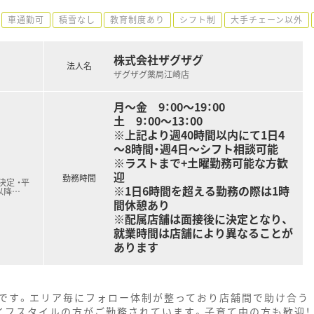
車通勤可
積雪なし
教育制度あり
シフト制
大手チェーン以外
株式会社ザグザグ
法人名
ザグザグ薬局江崎店
月～金 9：00～19：00
土 9：00～13：00
※上記より週40時間以内にて1日4
～8時間・週4日～シフト相談可能
※ラストまで+土曜勤務可能な方歓
迎
勤務時間
定 ・平
※1日6時間を超える勤務の際は1時
以降
…
間休憩あり
※配属店舗は面接後に決定となり、
就業時間は店舗により異なることが
あります
です。エリア毎にフォロー体制が整っており店舗間で助け合う
イフスタイルの方がご勤務されています。子育て中の方も歓迎！