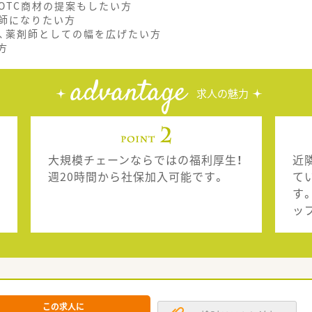
OTC商材の提案もしたい方
師になりたい方
り、薬剤師としての幅を広げたい方
方
advantage
求人の魅力
大規模チェーンならではの福利厚生！
近
週20時間から社保加入可能です。
て
す
ッ
この求人に