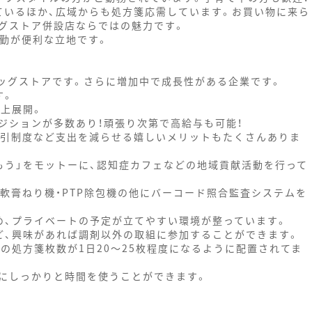
ているほか、広域からも処方箋応需しています。お買い物に来ら
グストア併設店ならではの魅力です。
通勤が便利な立地です。
ラッグストアです。さらに増加中で成長性がある企業です。
す。
以上展開。
ジションが多数あり！頑張り次第で高給与も可能！
割引制度など支出を減らせる嬉しいメリットもたくさんありま
もう」をモットーに、認知症カフェなどの地域貢献活動を行って
軟膏ねり機・PTP除包機の他にバーコード照合監査システムを
め、プライベートの予定が立てやすい環境が整っています。
ど、興味があれば調剤以外の取組に参加することができます。
の処方箋枚数が1日20～25枚程度になるように配置されてま
にしっかりと時間を使うことができます。