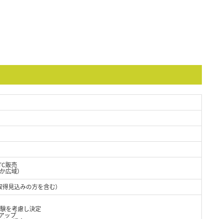
TC販売
か広域）
取得見込みの方を含む）
経験を考慮し決定
円アップ