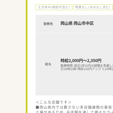
土日休み(相談可含む)
残業なし(ほぼなし含む)
岡山県 岡山市中区
勤務地
時給2,000円～2,350円
給与
勤務時間・直近3年以内の経験を考慮し決
日16時以降：時給100円アップ ※16時
＜こんな店舗です＞
■岡山県内では数少ない多店舗展開の薬局
土壌があるため、全店舗を通して様々なラ