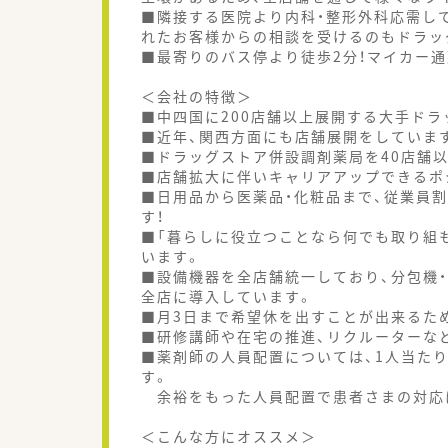
■隣接する医院より内科・整形外科応需し
れたお客様からの相談を受けるのもドラッ
■最寄りのバス停より徒歩2分！マイカー
＜会社の特徴＞
■中四国に200店舗以上展開する大手ド
■近年、関西方面にも店舗展開をしていま
■ドラッグストア併設調剤薬局を40店舗
■店舗拡大に伴いキャリアアップできるポ
■日用品から医薬品・化粧品まで、従業員
す！
■「暮らしに役立つことなら何でも取り組
います。
■設備機器を全店舗統一しており、分包機・
全店に導入しています。
■月3日まで希望休を出すことが出来るた
■研修講師や在宅の推進、リクルーターな
■薬剤師の人員配置については、1人当たり
す。
余裕をもった人員配置で患者さまの対応
＜こんな方にオススメ＞