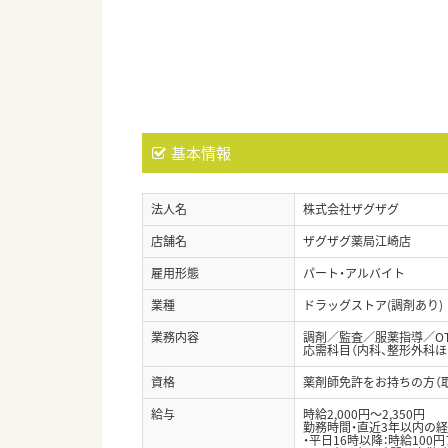
基本情報
法人名
株式会社ザグザグ
店舗名
ザグザグ薬局江崎店
雇用形態
パート・アルバイト
業種
ドラッグストア(調剤あり)
業務内容
調剤／監査／服薬指導／O
応需科目（内科、整形外科ほ
資格
薬剤師免許をお持ちの方（
給与
時給2,000円～2,350円
勤務時間・直近3年以内の
・平日16時以降：時給100