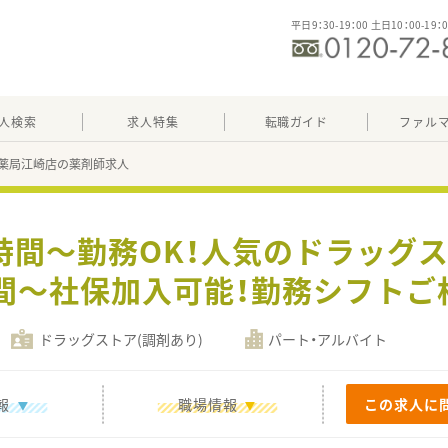
平日9：30-19：00 土日10：00-19：
人検索
求人特集
転職ガイド
ファル
薬局江崎店の薬剤師求人
時間～勤務OK！人気のドラッグス
時間～社保加入可能！勤務シフトご
ドラッグストア(調剤あり)
パート・アルバイト
報
職場情報
この求人に