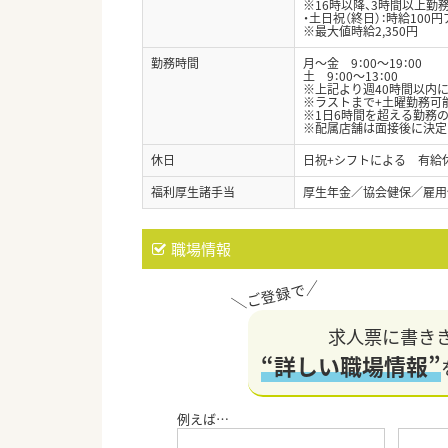
※16時以降、3時間以上勤
・土日祝（終日）：時給100
※最大値時給2,350円
勤務時間
月～金 9：00～19：00
土 9：00～13：00
※上記より週40時間以内に
※ラストまで+土曜勤務可
※1日6時間を超える勤務
※配属店舗は面接後に決定
休日
日祝+シフトによる 有給
福利厚生諸手当
厚生年金／協会健保／雇用
職場情報
求人票に書き
“詳しい職場情報”