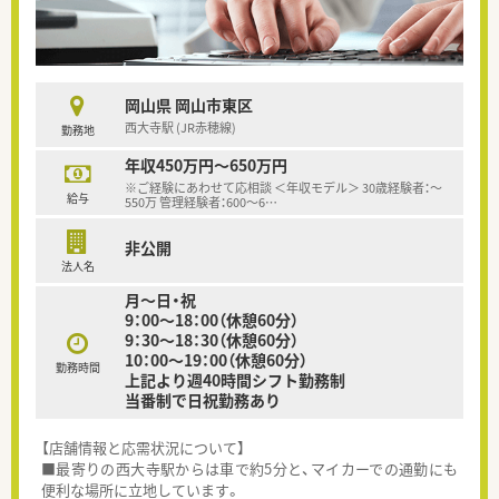
岡山県 岡山市東区
西大寺駅 (JR赤穂線)
勤務地
年収450万円～650万円
※ご経験にあわせて応相談 ＜年収モデル＞ 30歳経験者：～
給与
550万 管理経験者：600～6
…
非公開
法人名
月～日・祝
9：00～18：00（休憩60分）
9：30～18：30（休憩60分）
10：00～19：00（休憩60分）
勤務時間
上記より週40時間シフト勤務制
当番制で日祝勤務あり
【店舗情報と応需状況について】
■最寄りの西大寺駅からは車で約5分と、マイカーでの通勤にも
便利な場所に立地しています。