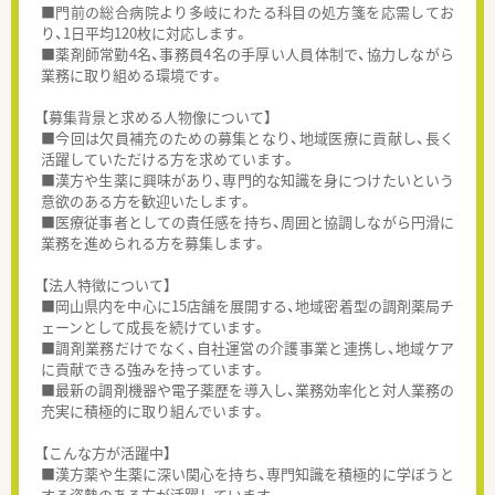
■門前の総合病院より多岐にわたる科目の処方箋を応需してお
り、1日平均120枚に対応します。
■薬剤師常勤4名、事務員4名の手厚い人員体制で、協力しながら
業務に取り組める環境です。
【募集背景と求める人物像について】
■今回は欠員補充のための募集となり、地域医療に貢献し、長く
活躍していただける方を求めています。
■漢方や生薬に興味があり、専門的な知識を身につけたいという
意欲のある方を歓迎いたします。
■医療従事者としての責任感を持ち、周囲と協調しながら円滑に
業務を進められる方を募集します。
【法人特徴について】
■岡山県内を中心に15店舗を展開する、地域密着型の調剤薬局チ
ェーンとして成長を続けています。
■調剤業務だけでなく、自社運営の介護事業と連携し、地域ケア
に貢献できる強みを持っています。
■最新の調剤機器や電子薬歴を導入し、業務効率化と対人業務の
充実に積極的に取り組んでいます。
【こんな方が活躍中】
■漢方薬や生薬に深い関心を持ち、専門知識を積極的に学ぼうと
する姿勢のある方が活躍しています。