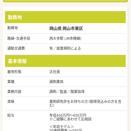
勤務地
勤務地
岡山県 岡山市東区
路線・交通手段
西大寺駅 (JR赤穂線)
通勤交通費
有／就業規則による
基本情報
雇用形態
正社員
業種
調剤薬局
業務内容
調剤／監査／服薬指導
資格
薬剤師免許をお持ちの方（取得見込みの方を含
む）
給与
年収450万円～650万円
※ご経験にあわせて応相談
＜年収モデル＞
30歳経験者：～550万