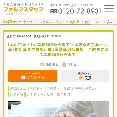
平日9：30-19：00 土日10：00-19：00
薬剤師の転職・求人サイト ファルマスタッフ
岡山県
岡山市東区
求人ID
更新日：
2026/07/31
薬剤師求人ID：
323968
【岡山市東区】≪年収650万円まで≫漢方薬の生薬・煎じ
薬・抽出薬まで対応可能！常勤薬剤師募集 ご経験によ
り年収650万円まで！
調剤薬局
正社員
この求人に
検討リストに
問い合わせる
追加
週32h以上
未経験可
車通勤可
高給与(600万円以上)
シフト制
大手チェーン以外
総合科目