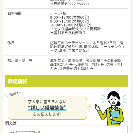
管理経験者：600～650万
勤務時間
月～日・祝
9：00～18：00（休憩60分）
9：30～18：30（休憩60分）
10：00～19：00（休憩60分）
上記より週40時間シフト勤務制
当番制で日祝勤務あり
休日
店舗毎のローテーションにより週休2日制 有
給休暇法定通り付与、慶弔休暇、ゴールデンウィ
ーク、夏季、年末年始など
福利厚生諸手当
厚生年金／雇用保険／労災保険／その他健保
基本給21万円～、薬剤師手当5万円、店長手当1
万円、管理薬剤師手当2万円
職場情報
求人票に書ききれない
“詳しい職場情報”
をお伝えします！