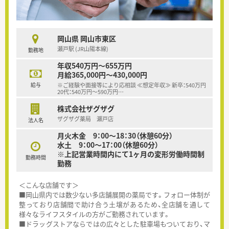
岡山県 岡山市東区
瀬戸駅 (JR山陽本線)
勤務地
年収540万円～655万円
月給365,000円～430,000円
給与
※ご経験や面接等により応相談 ≪想定年収≫ 新卒：540万円
20代：540万円～590万円
…
株式会社ザグザグ
ザグザグ薬局 瀬戸店
法人名
月火木金 9：00～18：30（休憩60分）
水土 9：00～17：00（休憩60分）
※上記営業時間内にて1ヶ月の変形労働時間制
勤務時間
勤務
＜こんな店舗です＞
■岡山県内では数少ない多店舗展開の薬局です。フォロー体制が
整っており店舗間で助け合う土壌があるため、全店舗を通して
様々なライフスタイルの方がご勤務されています。
■ドラッグストアならではの広々とした駐車場もついており、マ