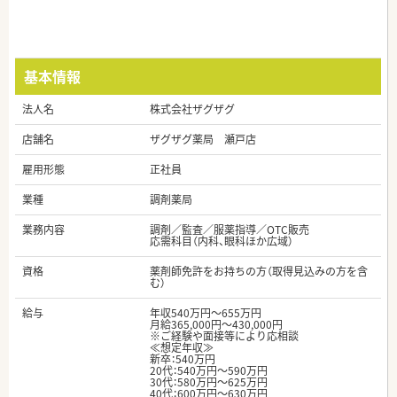
基本情報
法人名
株式会社ザグザグ
店舗名
ザグザグ薬局 瀬戸店
雇用形態
正社員
業種
調剤薬局
業務内容
調剤／監査／服薬指導／OTC販売
応需科目（内科、眼科ほか広域）
資格
薬剤師免許をお持ちの方（取得見込みの方を含
む）
給与
年収540万円～655万円
月給365,000円～430,000円
※ご経験や面接等により応相談
≪想定年収≫
新卒：540万円
20代：540万円～590万円
30代：580万円～625万円
40代：600万円～630万円