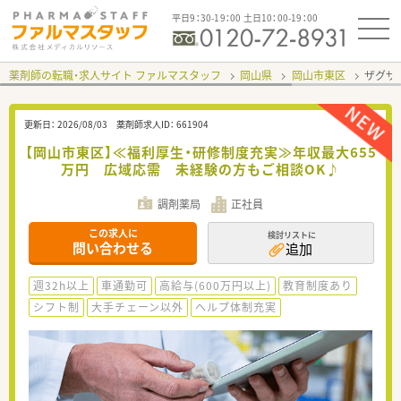
平日9：30-19：00 土日10：00-19：00
薬剤師の転職・求人サイト ファルマスタッフ
岡山県
岡山市東区
ザグザ
更新日：
2026/08/03
薬剤師求人ID：
661904
【岡山市東区】≪福利厚生・研修制度充実≫年収最大655
万円 広域応需 未経験の方もご相談OK♪
調剤薬局
正社員
この求人に
検討リストに
問い合わせる
追加
週32h以上
車通勤可
高給与(600万円以上)
教育制度あり
シフト制
大手チェーン以外
ヘルプ体制充実