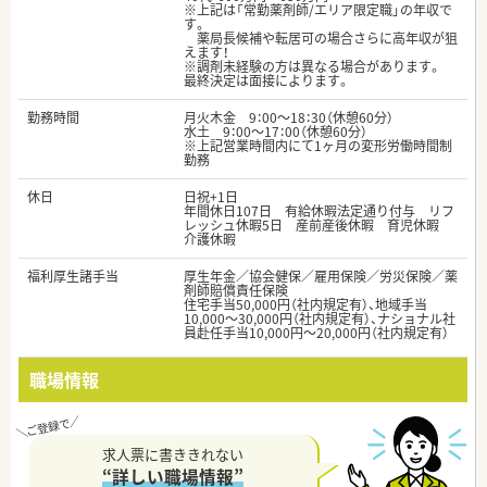
※上記は「常勤薬剤師/エリア限定職」の年収で
す。
薬局長候補や転居可の場合さらに高年収が狙
えます！
※調剤未経験の方は異なる場合があります。
最終決定は面接によります。
勤務時間
月火木金 9：00～18：30（休憩60分）
水土 9：00～17：00（休憩60分）
※上記営業時間内にて1ヶ月の変形労働時間制
勤務
休日
日祝+1日
年間休日107日 有給休暇法定通り付与 リフ
レッシュ休暇5日 産前産後休暇 育児休暇
介護休暇
福利厚生諸手当
厚生年金／協会健保／雇用保険／労災保険／薬
剤師賠償責任保険
住宅手当50,000円（社内規定有）、地域手当
10,000～30,000円（社内規定有）、ナショナル社
員赴任手当10,000円～20,000円（社内規定有）
職場情報
求人票に書ききれない
“詳しい職場情報”