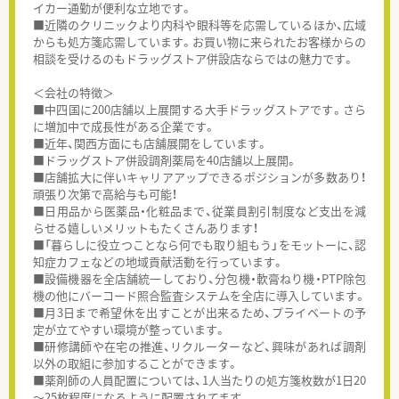
イカー通勤が便利な立地です。
■近隣のクリニックより内科や眼科等を応需しているほか、広域
からも処方箋応需しています。お買い物に来られたお客様からの
相談を受けるのもドラッグストア併設店ならではの魅力です。
＜会社の特徴＞
■中四国に200店舗以上展開する大手ドラッグストアです。さら
に増加中で成長性がある企業です。
■近年、関西方面にも店舗展開をしています。
■ドラッグストア併設調剤薬局を40店舗以上展開。
■店舗拡大に伴いキャリアアップできるポジションが多数あり！
頑張り次第で高給与も可能！
■日用品から医薬品・化粧品まで、従業員割引制度など支出を減
らせる嬉しいメリットもたくさんあります！
■「暮らしに役立つことなら何でも取り組もう」をモットーに、認
知症カフェなどの地域貢献活動を行っています。
■設備機器を全店舗統一しており、分包機・軟膏ねり機・PTP除包
機の他にバーコード照合監査システムを全店に導入しています。
■月3日まで希望休を出すことが出来るため、プライベートの予
定が立てやすい環境が整っています。
■研修講師や在宅の推進、リクルーターなど、興味があれば調剤
以外の取組に参加することができます。
■薬剤師の人員配置については、1人当たりの処方箋枚数が1日20
～25枚程度になるように配置されてます。