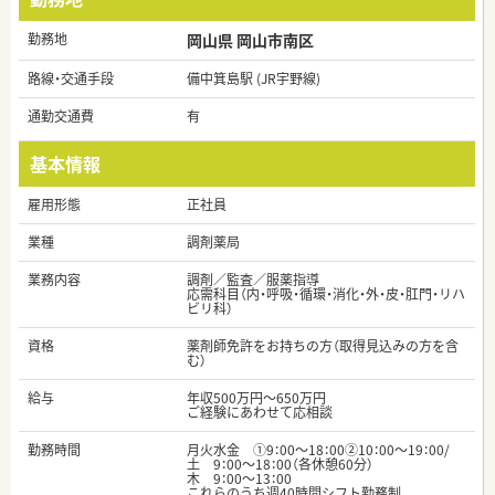
勤務地
岡山県 岡山市南区
路線・交通手段
備中箕島駅 (JR宇野線)
通勤交通費
有
基本情報
雇用形態
正社員
業種
調剤薬局
業務内容
調剤／監査／服薬指導
応需科目（内・呼吸・循環・消化・外・皮・肛門・リハ
ビリ科）
資格
薬剤師免許をお持ちの方（取得見込みの方を含
む）
給与
年収500万円～650万円
ご経験にあわせて応相談
勤務時間
月火水金 ①9：00～18：00②10：00～19：00/
土 9：00～18：00（各休憩60分）
木 9：00～13：00
これらのうち週40時間シフト勤務制