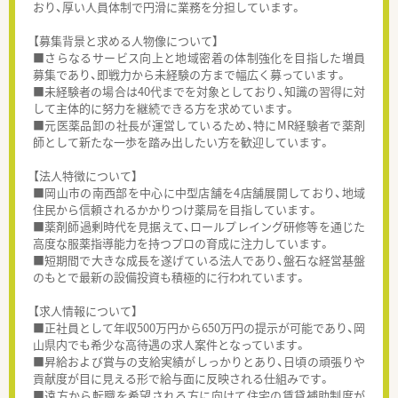
おり、厚い人員体制で円滑に業務を分担しています。
【募集背景と求める人物像について】
■さらなるサービス向上と地域密着の体制強化を目指した増員
募集であり、即戦力から未経験の方まで幅広く募っています。
■未経験者の場合は40代までを対象としており、知識の習得に対
して主体的に努力を継続できる方を求めています。
■元医薬品卸の社長が運営しているため、特にMR経験者で薬剤
師として新たな一歩を踏み出したい方を歓迎しています。
【法人特徴について】
■岡山市の南西部を中心に中型店舗を4店舗展開しており、地域
住民から信頼されるかかりつけ薬局を目指しています。
■薬剤師過剰時代を見据えて、ロールプレイング研修等を通じた
高度な服薬指導能力を持つプロの育成に注力しています。
■短期間で大きな成長を遂げている法人であり、盤石な経営基盤
のもとで最新の設備投資も積極的に行われています。
【求人情報について】
■正社員として年収500万円から650万円の提示が可能であり、岡
山県内でも希少な高待遇の求人案件となっています。
■昇給および賞与の支給実績がしっかりとあり、日頃の頑張りや
貢献度が目に見える形で給与面に反映される仕組みです。
■遠方から転職を希望される方に向けて住宅の賃貸補助制度が