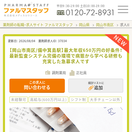
平日9：30-19：00 土日10：00-19：00
薬剤師の転職・求人サイト ファルマスタッフ
岡山県
岡山市南区
求人ID
更新日：
2026/08/04
薬剤師求人ID：
37034
【岡山市南区/備中箕島駅】最大年収650万円の好条件！
最新監査システム完備の環境で病態から学べる研修も
充実した急募求人です
調剤薬局
正社員
この求人に
検討リストに
問い合わせる
追加
未経験可
高給与(600万円以上)
シフト制
大手チェーン以外