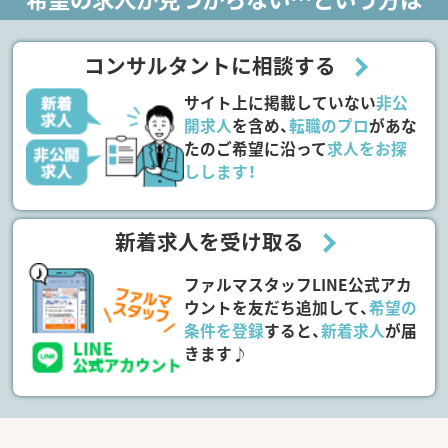
コンサルタントに相談する
サイト上に掲載していない
非公
開求人
を含め、
転職のプロ
があな
たのご希望に沿って
求人をお探
しします！
新着求人を受け取る
ファルマスタッフLINE公式アカ
ウントを友だち追加して、
希望の
条件を登録
すると、
新着求人
が届
きます♪