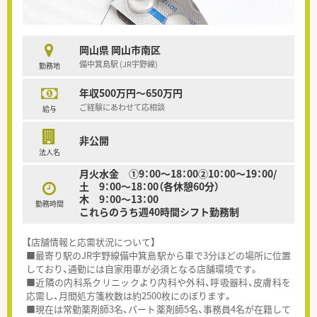
岡山県 岡山市南区
備中箕島駅 (JR宇野線)
勤務地
年収500万円～650万円
ご経験にあわせて応相談
給与
非公開
法人名
月火水金 ①9：00～18：00②10：00～19：00/
土 9：00～18：00（各休憩60分）
木 9：00～13：00
勤務時間
これらのうち週40時間シフト勤務制
【店舗情報と応需状況について】
■最寄り駅のJR宇野線備中箕島駅から車で3分ほどの場所に位置
しており、通勤には自家用車が必須となる店舗環境です。
■近隣の内科系クリニックより内科や外科、呼吸器科、皮膚科を
応需し、月間処方箋枚数は約2500枚にのぼります。
■現在は常勤薬剤師3名、パート薬剤師5名、事務員4名が在籍して