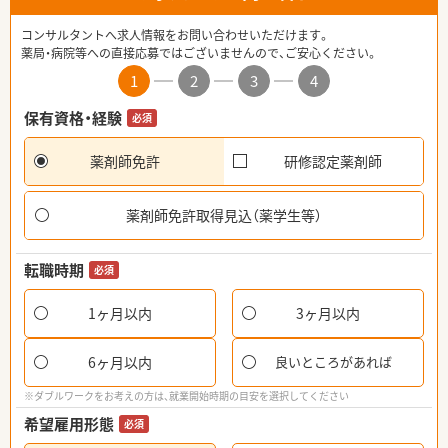
コンサルタントへ求人情報をお問い合わせいただけます。
薬局・病院等への直接応募ではございませんので、ご安心ください。
1
2
3
4
保有資格・経験
必須
薬剤師免許
研修認定薬剤師
薬剤師免許取得見込（薬学生等）
転職時期
必須
1ヶ月以内
3ヶ月以内
6ヶ月以内
良いところがあれば
※ダブルワークをお考えの方は、就業開始時期の目安を選択してください
希望雇用形態
必須