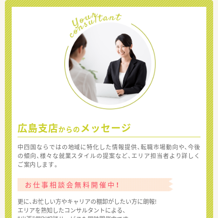
広島支店
メッセージ
からの
中四国ならではの地域に特化した情報提供、転職市場動向や、今後
の傾向、様々な就業スタイルの提案など、エリア担当者より詳しく
ご案内します。
お仕事相談会無料開催中！
更に、お忙しい方やキャリアの棚卸がしたい方に朗報!
エリアを熟知したコンサルタントによる、