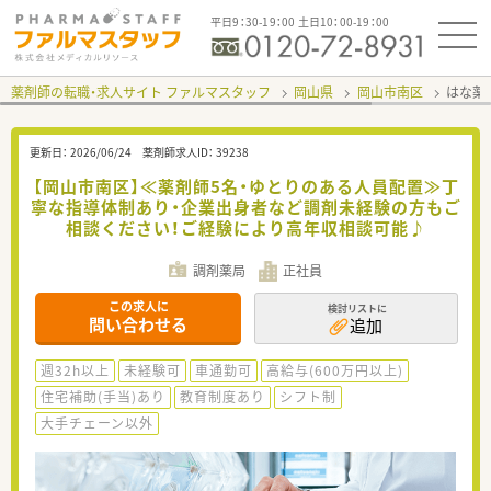
平日9：30-19：00 土日10：00-19：00
薬剤師の転職・求人サイト ファルマスタッフ
岡山県
岡山市南区
はな薬
更新日：
2026/06/24
薬剤師求人ID：
39238
【岡山市南区】≪薬剤師5名・ゆとりのある人員配置≫丁
寧な指導体制あり・企業出身者など調剤未経験の方もご
相談ください！ご経験により高年収相談可能♪
調剤薬局
正社員
この求人に
検討リストに
問い合わせる
追加
週32h以上
未経験可
車通勤可
高給与(600万円以上)
住宅補助(手当)あり
教育制度あり
シフト制
大手チェーン以外