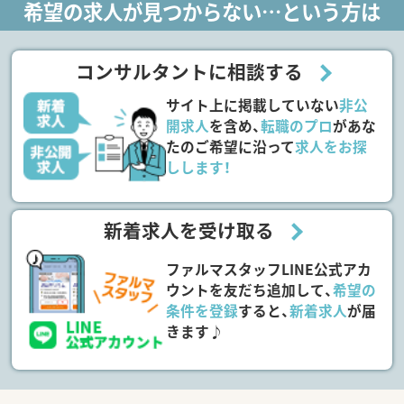
希望の求人が見つからない…という方は
コンサルタントに相談する
サイト上に掲載していない
非公
開求人
を含め、
転職のプロ
があな
たのご希望に沿って
求人をお探
しします！
新着求人を受け取る
ファルマスタッフLINE公式アカ
ウントを友だち追加して、
希望の
条件を登録
すると、
新着求人
が届
きます♪