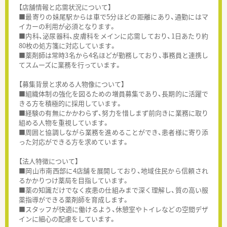
【店舗情報と応需状況について】
■最寄りの妹尾駅からは車で5分ほどの距離にあり、通勤にはマ
イカーの利用が必須となります。
■内科、泌尿器科、皮膚科をメインに応需しており、1日あたり約
80枚の処方箋に対応しています。
■薬剤師は常時3名から4名ほどが勤務しており、事務員と連携し
てスムーズに業務を行っています。
【募集背景と求める人物像について】
■組織体制の強化を図るための増員募集であり、長期的に活躍で
きる方を積極的に採用しています。
■経験の有無にかかわらず、努力を惜しまず前向きに業務に取り
組める人物を重視しています。
■周囲と協調しながら業務を進めることができ、患者様に寄り添
った対応ができる方を求めています。
【法人特徴について】
■岡山市南西部に4店舗を展開しており、地域住民から信頼され
るかかりつけ薬局を目指しています。
■薬の知識だけでなく疾患の仕組みまで深く理解し、質の高い服
薬指導ができる薬剤師を育成します。
■スタッフが快適に働けるよう、休憩室やトイレなどの空間デザ
インに細心の配慮をしています。