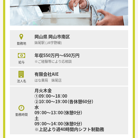
岡山県 岡山市南区
妹尾駅 (JR宇野線)
勤務地
年収550万円～650万円
※ご経験等により応相談
給与
有限会社AIE
はな薬局 妹尾店
法人名
月火木金
①09：00～18：00
②10：00～19：00（各休憩60分）
水
09：00～13：00（休憩0分）
勤務時間
土
09：00～14：00（休憩0分）
※上記より週40時間内シフト制勤務