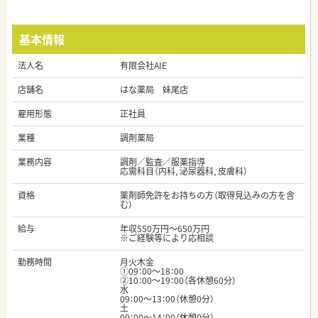
基本情報
法人名
有限会社AIE
店舗名
はな薬局 妹尾店
雇用形態
正社員
業種
調剤薬局
業務内容
調剤／監査／服薬指導
応需科目（内科, 泌尿器科, 皮膚科）
資格
薬剤師免許をお持ちの方（取得見込みの方を含
む）
給与
年収550万円～650万円
※ご経験等により応相談
勤務時間
月火木金
①09：00～18：00
②10：00～19：00（各休憩60分）
水
09：00～13：00（休憩0分）
土
09：00～14：00（休憩0分）