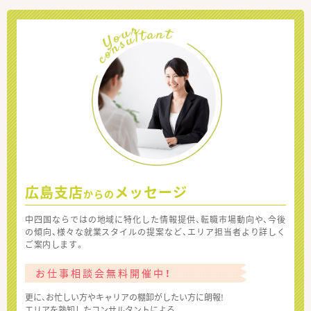
広島支店
メッセージ
からの
中四国ならではの地域に特化した情報提供、転職市場動向や、今後
の傾向、様々な就業スタイルの提案など、エリア担当者より詳しく
ご案内します。
お仕事相談会無料開催中！
更に、お忙しい方やキャリアの棚卸がしたい方に朗報!
エリアを熟知したコンサルタントによる、