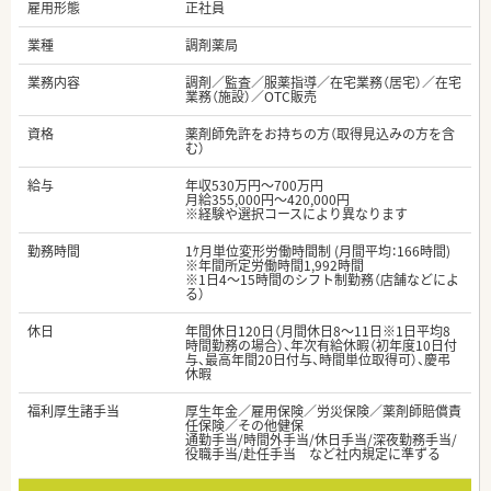
雇用形態
正社員
業種
調剤薬局
業務内容
調剤／監査／服薬指導／在宅業務（居宅）／在宅
業務（施設）／OTC販売
資格
薬剤師免許をお持ちの方（取得見込みの方を含
む）
給与
年収530万円～700万円
月給355,000円～420,000円
※経験や選択コースにより異なります
勤務時間
1ｹ月単位変形労働時間制 (月間平均：166時間)
※年間所定労働時間1,992時間
※1日4～15時間のシフト制勤務（店舗などによ
る）
休日
年間休日120日（月間休日8～11日※1日平均8
時間勤務の場合）、年次有給休暇（初年度10日付
与、最高年間20日付与、時間単位取得可）、慶弔
休暇
福利厚生諸手当
厚生年金／雇用保険／労災保険／薬剤師賠償責
任保険／その他健保
通勤手当/時間外手当/休日手当/深夜勤務手当/
役職手当/赴任手当 など社内規定に準ずる