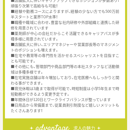
■店舗拡大に伴いキャリアアップできるポジションが多数あり！
頑張り次第で高給与も可能！
■経験や勤務コースによりますが、経験の少ない方でも500万前
半スタートと業界TOP水準！
■職種や職域に合わせ、豊富な社内研修や外部組織と連携した研
修を用意されています
■薬剤師が中心の会社だからこそ活躍できるキャリアパスが多
種多様に用意されています。
■店舗拡大に伴い、エリアマネジャーや営業部長等のマネジメン
トのポジションも増えます。
■在宅や教育等の専門性を活かせるスペシャリストを目指すこ
とも可能です。
■その他にも、管理部門や商品部門等の本社スタッフなど活動領
域は多種多様です。
■在宅実施店舗は年々増加しており、在宅医療へもしっかりと関
わる事ができます。
■育児休暇は3歳まで取得が可能で、時短制度は小学5年生まで時
短勤務ができるよう変更予定です。
■年間休日が120日とワークライフバランスが整っています
■日用品から常備薬まで、従業員割引制度など嬉しいメリットも
たくさんあります！
advantage
求人の魅力