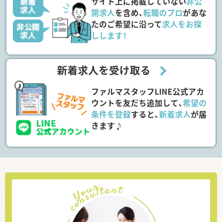
サイト上に掲載していない
非公
開求人
を含め、
転職のプロ
があな
たのご希望に沿って
求人をお探
しします！
新着求人を受け取る
ファルマスタッフLINE公式アカ
ウントを友だち追加して、
希望の
条件を登録
すると、
新着求人
が届
きます♪