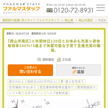
平日9：30-19：00 土日10：00-19：00
薬剤師の転職・求人サイト ファルマスタッフ
岡山県
岡山市南区
ウエル
更新日：
2026/07/24
薬剤師求人ID：
610230
【岡山市南区】≪年間休日120日とお休みも充実≫育休
取得率100％！3歳まで休業可能な子育て支援充実の職
場。
調剤薬局
正社員
この求人に
検討リストに
問い合わせる
追加
週32h以上
高給与(600万円以上)
寮・借上社宅あり
住宅補助(手当)あり
認定薬剤師取得支援あり
教育制度あり
シフト制
大手チェーン
ヘルプ体制充実