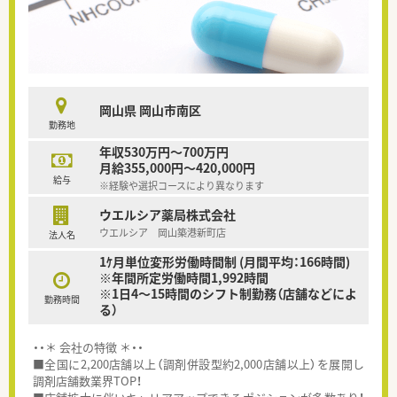
岡山県 岡山市南区
勤務地
年収530万円～700万円
月給355,000円～420,000円
給与
※経験や選択コースにより異なります
ウエルシア薬局株式会社
ウエルシア 岡山築港新町店
法人名
1ｹ月単位変形労働時間制 (月間平均：166時間)
※年間所定労働時間1,992時間
※1日4～15時間のシフト制勤務（店舗などによ
勤務時間
る）
・・＊ 会社の特徴 ＊・・
■全国に2,200店舗以上（調剤併設型約2,000店舗以上）を展開し
調剤店舗数業界TOP！