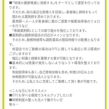
■「地域の健康増進に貢献する」をテーマとして運営を行ってお
ります。
そのため、街の身近な医療人を目指し、患者様に興味をもって
関われる薬剤師を求めております。
薬剤師一人一人が患者様に薬のご提案や服薬指導後のフォロ
ーを行うなど
「専属薬剤師」としての取り組みを強化しております。
■薬剤師は調剤併設店の対応がメインとなります。
そのため、勤務時間帯も調剤薬局の開局時間での勤務となりま
す。
併設店でのご勤務の場合はOTCに関しても身近に学ぶ環境が
ございますので
幅広い知識と経験を蓄積する事が可能となります。
■基本的には残業が発生しないようなシフト環境を整えており
ます。
有給取得率も高く、自己啓発休暇も含め、年間120日以上の
休暇取得が可能な法人となります。
そのため、公私ともに充実してご勤務して頂く事が可能です。
＜こんな方にもオススメ＞
■OTCも学べる環境でスキルアップしたい方
■研修制度の整った法人で働きたい方
等々…