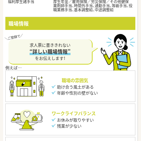
福利厚生諸手当
厚生年金／雇用保険／労災保険／その他健保
薬剤師手当、時間外手当、通勤手当、等級手当、役
職業務手当、基本調整給、中途調整給
職場情報
求人票に書ききれない
“詳しい職場情報”
をお伝えします！
職場の雰囲気
助け合う風土がある
年齢や性別の壁がない
ワークライフバランス
お休みが取りやすい
残業が少ない