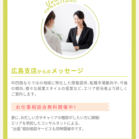
広島支店
メッセージ
からの
中四国ならではの地域に特化した情報提供、転職市場動向や、今後
の傾向、様々な就業スタイルの提案など、エリア担当者より詳しく
ご案内します。
お仕事相談会無料開催中！
更に、お忙しい方やキャリアの棚卸がしたい方に朗報!
エリアを熟知したコンサルタントによる、
“出張”個別相談サービスも同時開催中です。