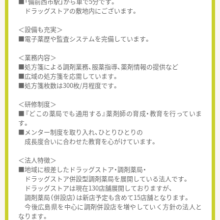
■「備前西市駅」から車で5分です。
ドラッグストアの敷地内にございます。
＜設備も充実＞
■電子薬歴や監査システムを完備しています。
＜業務内容＞
■処方箋による調剤業務、服薬指導、薬剤情報の提供など
■広域の処方箋を応需しています。
■処方箋枚数は300枚/月程度です。
＜研修制度＞
■『どこの薬局でも通用する』薬剤師の育成・教育を行っていま
す。
■メンター制度を取り入れ、ひとりひとりの
成長度合いに合わせた教育を心がけています。
＜法人特徴＞
■地域に根差したドラッグストア・調剤薬局・
ドラッグストア併設型調剤薬局を展開している法人です。
ドラッグストアは現在130店舗展開しておりますが、
調剤薬局（併設店）は新店予定も含めて15店舗となります。
今後広島県を中心に調剤併設店を増やしていく方針の法人と
なります。