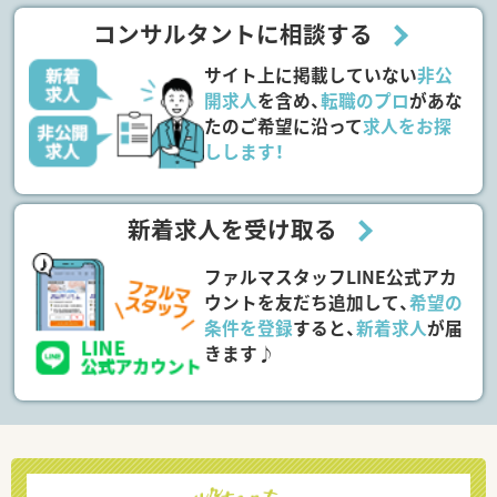
コンサルタントに相談する
サイト上に掲載していない
非公
開求人
を含め、
転職のプロ
があな
たのご希望に沿って
求人をお探
しします！
新着求人を受け取る
ファルマスタッフLINE公式アカ
ウントを友だち追加して、
希望の
条件を登録
すると、
新着求人
が届
きます♪