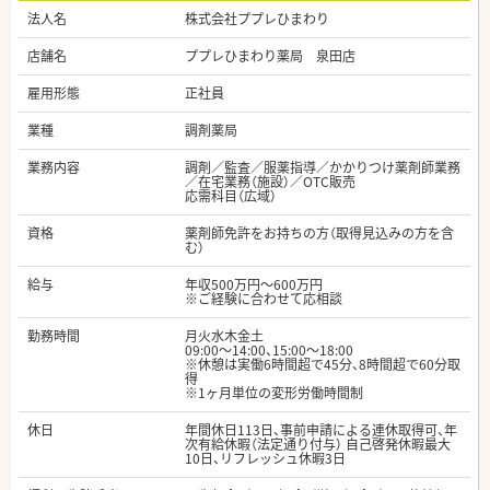
法人名
株式会社ププレひまわり
店舗名
ププレひまわり薬局 泉田店
雇用形態
正社員
業種
調剤薬局
業務内容
調剤／監査／服薬指導／かかりつけ薬剤師業務
／在宅業務（施設）／OTC販売
応需科目（広域）
資格
薬剤師免許をお持ちの方（取得見込みの方を含
む）
給与
年収500万円～600万円
※ご経験に合わせて応相談
勤務時間
月火水木金土
09:00～14:00、15:00～18:00
※休憩は実働6時間超で45分、8時間超で60分取
得
※1ヶ月単位の変形労働時間制
休日
年間休日113日、事前申請による連休取得可、年
次有給休暇（法定通り付与） 自己啓発休暇最大
10日、リフレッシュ休暇3日