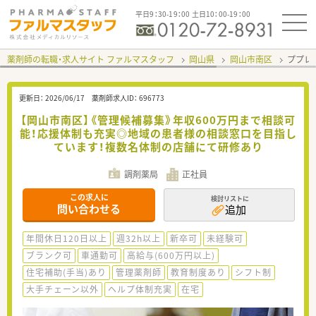
平日9：30-19：00 土日10：00-19：00
薬剤師の転職・求人サイト ファルマスタッフ
岡山県
岡山市南区
ププレ
更新日：
2026/06/17
薬剤師求人ID：
696773
【岡山市南区】《管理候補募集》年収600万円まで相談可
能！応援体制も充実◎地域の患者様の相談窓口を目指し
ています！複数名体制の店舗にて研修あり
調剤薬局
正社員
この求人に
検討リストに
問い合わせる
追加
年間休日120日以上
週32h以上
新卒可
未経験可
ブランク可
車通勤可
高給与(600万円以上)
住宅補助(手当)あり
管理薬剤師
教育制度あり
シフト制
大手チェーン以外
ヘルプ体制充実
在宅