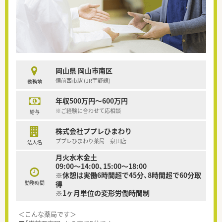
岡山県 岡山市南区
備前西市駅 (JR宇野線)
勤務地
年収500万円～600万円
※ご経験に合わせて応相談
給与
株式会社ププレひまわり
ププレひまわり薬局 泉田店
法人名
月火水木金土
09:00～14:00、15:00～18:00
※休憩は実働6時間超で45分、8時間超で60分取
勤務時間
得
※1ヶ月単位の変形労働時間制
＜こんな薬局です＞