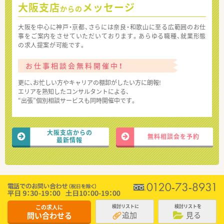
大阪支店
メッセージ
からの
大阪を中心に神戸・京都、さらには奈良・和歌山に至る広範囲のお仕
事をご案内をさせていただいております。あらゆる職種、就業形態
の求人提案が可能です。
お仕事相談会無料開催中！
更に、お忙しい方やキャリアの棚卸がしたい方に朗報!
エリアを熟知したコンサルタントによる、
“出張”個別相談サービスも同時開催中です。
大阪支店からの
無料相談会を予約
最新情報
この求人に
検討リストに
検討リストを
追加
見る
問い合わせる