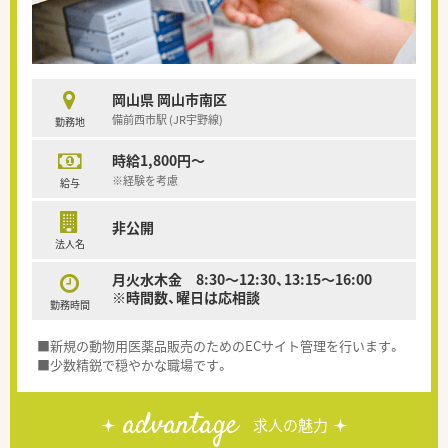
岡山県 岡山市南区
備前西市駅 (JR宇野線)
勤務地
時給1,800円～
※経験を考慮
給与
非公開
法人名
月火水木金 8:30～12:30、13:15～16:00
※時間数、曜日は応相談
勤務時間
■新規の動物用医薬品販売のためのECサイト管理を行います。
■少数精鋭で穏やかな職場です。
advantage
求人の魅力