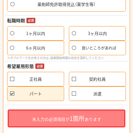
薬剤師免許取得見込（薬学生等）
転職時期
必須
1ヶ月以内
3ヶ月以内
6ヶ月以内
良いところがあれば
※ダブルワークをお考えの方は、就業開始時期の目安を選択してください
希望雇用形態
必須
正社員
契約社員
パート
派遣
1箇所
未入力の必須項目が
あります