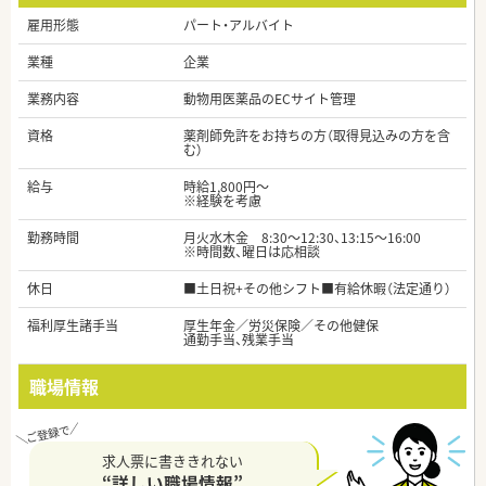
雇用形態
パート・アルバイト
業種
企業
業務内容
動物用医薬品のECサイト管理
資格
薬剤師免許をお持ちの方（取得見込みの方を含
む）
給与
時給1,800円～
※経験を考慮
勤務時間
月火水木金 8:30～12:30、13:15～16:00
※時間数、曜日は応相談
休日
■土日祝+その他シフト■有給休暇（法定通り）
福利厚生諸手当
厚生年金／労災保険／その他健保
通勤手当、残業手当
職場情報
求人票に書ききれない
“詳しい職場情報”