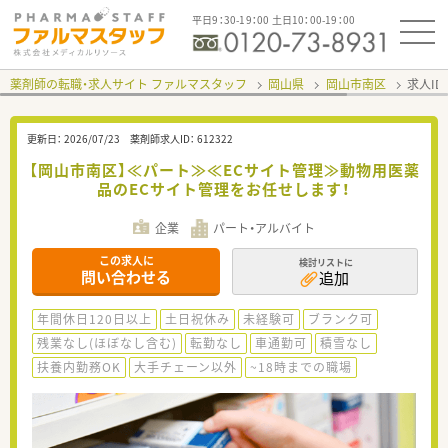
平日9：30-19：00 土日10：00-19：00
薬剤師の転職・求人サイト ファルマスタッフ
岡山県
岡山市南区
求人ID
更新日：
2026/07/23
薬剤師求人ID：
612322
【岡山市南区】≪パート≫≪ECサイト管理≫動物用医薬
品のECサイト管理をお任せします！
企業
パート・アルバイト
この求人に
検討リストに
問い合わせる
追加
年間休日120日以上
土日祝休み
未経験可
ブランク可
残業なし(ほぼなし含む)
転勤なし
車通勤可
積雪なし
扶養内勤務OK
大手チェーン以外
~18時までの職場