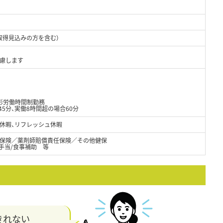
取得見込みの方を含む）
考慮します
形労働時間制勤務
45分、実働8時間超の場合60分
休暇、リフレッシュ休暇
保険／薬剤師賠償責任保険／その他健保
手当/食事補助 等
きれない