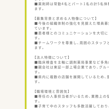
■薬剤師は常勤4名とパート1名の計5名体
ます。
【募集背景と求める人物像について】
■今後の組織体制の強化を見据えた増員募
ています。
■患者様とのコミュニケーションを大切に
す。
■チームワークを尊重し、周囲のスタッフ
ます。
【法人特徴について】
■臨床検査を主軸に調剤薬局事業など多角
■親会社は東証一部上場企業であり、グル
す。
■県内に複数の店舗を展開しているため、
す。
【職場環境と雰囲気】
■専任の人事担当者がいるため、業務上の
す。
■子育て中のスタッフも多数活躍しており