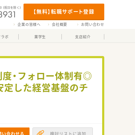
00
（祝日を除く）
【無料】転職サポート登録
企業の皆様へ
会社概要
お問い合わせ
マラボ
薬学生
支店紹介
制度・フォロー体制有◎
安定した経営基盤のチ
問い合わせる
検討リストに追加