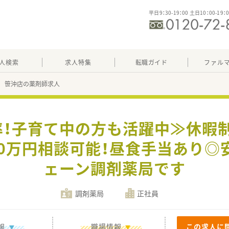
平日9：30-19：00 土日10：00-19：
人検索
求人特集
転職ガイド
ファル
 笹沖店の薬剤師求人
率！子育て中の方も活躍中≫休暇
50万円相談可能！昼食手当あり◎
ェーン調剤薬局です
調剤薬局
正社員
報
職場情報
この求人に