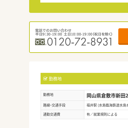
勤務地
岡山県倉敷市新田27
勤務地
路線・交通手段
福井駅 (水島臨海鉄道水島
通勤交通費
有／就業規則による