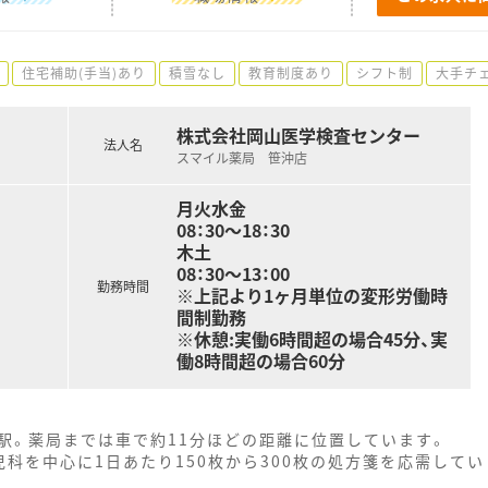
住宅補助(手当)あり
積雪なし
教育制度あり
シフト制
大手チ
株式会社岡山医学検査センター
法人名
スマイル薬局 笹沖店
月火水金
08：30～18：30
木土
08：30～13：00
勤務時間
※上記より1ヶ月単位の変形労働時
間制勤務
※休憩:実働6時間超の場合45分、実
働8時間超の場合60分
駅。薬局までは車で約11分ほどの距離に位置しています。
科を中心に1日あたり150枚から300枚の処方箋を応需してい