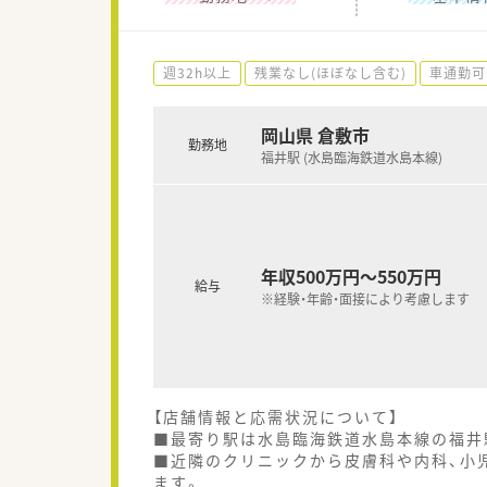
週32h以上
残業なし(ほぼなし含む)
車通勤可
岡山県 倉敷市
勤務地
福井駅 (水島臨海鉄道水島本線)
年収500万円～550万円
給与
※経験・年齢・面接により考慮します
【店舗情報と応需状況について】
■最寄り駅は水島臨海鉄道水島本線の福井
■近隣のクリニックから皮膚科や内科、小児
ます。