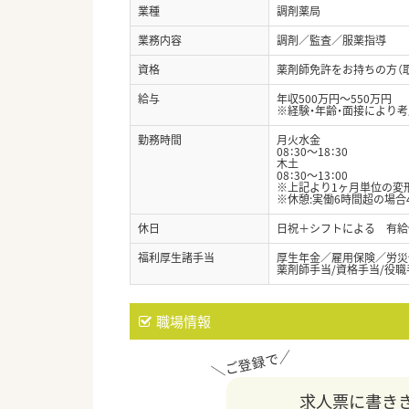
業種
調剤薬局
業務内容
調剤／監査／服薬指導
資格
薬剤師免許をお持ちの方（
給与
年収500万円～550万円
※経験・年齢・面接により
勤務時間
月火水金
08：30～18：30
木土
08：30～13：00
※上記より1ヶ月単位の変
※休憩:実働6時間超の場合
休日
日祝＋シフトによる 有給
福利厚生諸手当
厚生年金／雇用保険／労災
薬剤師手当/資格手当/役職
職場情報
求人票に書き