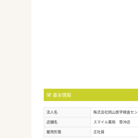
基本情報
法人名
株式会社岡山医学検査セ
店舗名
スマイル薬局 笹沖店
雇用形態
正社員