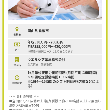
岡山県 倉敷市
勤務地
年収530万円～700万円
月給355,000円～420,000円
給与
※経験や選択コースにより異なります
ウエルシア薬局株式会社
金光薬局 新倉敷店
法人名
1ｹ月単位変形労働時間制 (月間平均：166時間)
※年間所定労働時間1,992時間
※1日4～15時間のシフト制勤務（店舗などによ
勤務時間
る）
・・＊ 会社の特徴 ＊・・
■全国に2,200店舗以上（調剤併設型約2,000店舗以上）を展開し
調剤店舗数業界TOP！