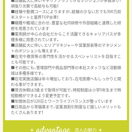
■店舗拡大に伴いキャリアアップできるポジションが多数あり！
頑張り次第で高給与も可能！
■経験や勤務コースによりますが、経験の少ない方でも500万前
半スタートと業界TOP水準！
■職種や職域に合わせ、豊富な社内研修や外部組織と連携した研
修を用意されています
■薬剤師が中心の会社だからこそ活躍できるキャリアパスが多
種多様に用意されています。
■店舗拡大に伴い、エリアマネジャーや営業部長等のマネジメン
トのポジションも増えます。
■在宅や教育等の専門性を活かせるスペシャリストを目指すこ
とも可能です。
■その他にも、管理部門や商品部門等の本社スタッフなど活動領
域は多種多様です。
■在宅実施店舗は年々増加しており、在宅医療へもしっかりと関
わる事ができます。
■育児休暇は3歳まで取得が可能で、時短制度は小学5年生まで時
短勤務ができるよう変更予定です。
■年間休日が120日とワークライフバランスが整っています
■日用品から常備薬まで、従業員割引制度など嬉しいメリットも
たくさんあります！
advantage
求人の魅力