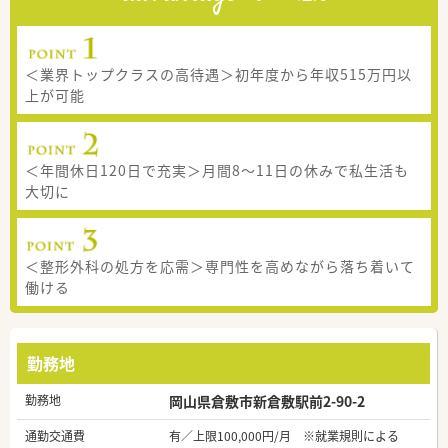
＜業界トップクラスの高待遇＞初年度から年収515万円以
上が可能
＜年間休日120日で充実＞月間8〜11日の休みで私生活も
大切に
＜整形外科の処方を応需＞専門性を高めながら落ち着いて
働ける
勤務地
勤務地
岡山県倉敷市新倉敷駅前2-90-2
通勤交通費
有／上限100,000円/月 ※就業規則による