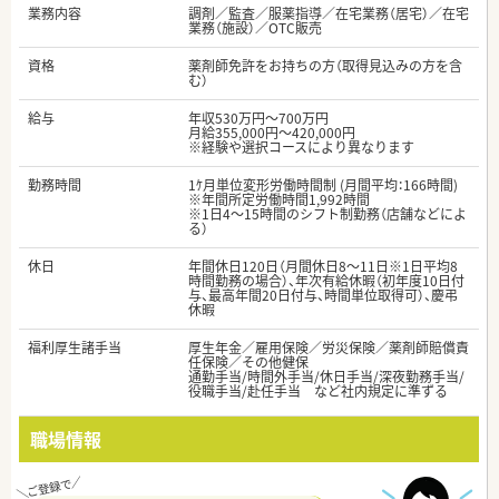
業務内容
調剤／監査／服薬指導／在宅業務（居宅）／在宅
業務（施設）／OTC販売
資格
薬剤師免許をお持ちの方（取得見込みの方を含
む）
給与
年収530万円～700万円
月給355,000円～420,000円
※経験や選択コースにより異なります
勤務時間
1ｹ月単位変形労働時間制 (月間平均：166時間)
※年間所定労働時間1,992時間
※1日4～15時間のシフト制勤務（店舗などによ
る）
休日
年間休日120日（月間休日8～11日※1日平均8
時間勤務の場合）、年次有給休暇（初年度10日付
与、最高年間20日付与、時間単位取得可）、慶弔
休暇
福利厚生諸手当
厚生年金／雇用保険／労災保険／薬剤師賠償責
任保険／その他健保
通勤手当/時間外手当/休日手当/深夜勤務手当/
役職手当/赴任手当 など社内規定に準ずる
職場情報