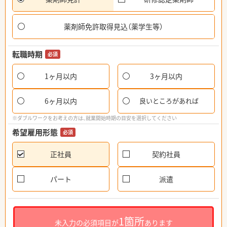
薬剤師免許取得見込（薬学生等）
転職時期
必須
1ヶ月以内
3ヶ月以内
6ヶ月以内
良いところがあれば
※ダブルワークをお考えの方は、就業開始時期の目安を選択してください
希望雇用形態
必須
正社員
契約社員
パート
派遣
1箇所
未入力の必須項目が
あります