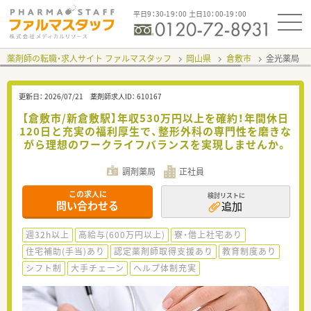
平日9：30-19：00 土日10：00-19：00
薬剤師の転職・求人サイト ファルマスタッフ
岡山県
倉敷市
金光薬局 
更新日：
2026/07/21
薬剤師求人ID：
610167
【倉敷市/新倉敷駅】年収530万円以上を確約！年間休日
120日と充実の福利厚生で、整形外科の専門性を磨きな
がら理想のワークライフバランスを実現しませんか。
調剤薬局
正社員
この求人に
検討リストに
問い合わせる
追加
週32h以上
高給与(600万円以上)
寮・借上社宅あり
住宅補助(手当)あり
認定薬剤師取得支援あり
教育制度あり
シフト制
大手チェーン
ヘルプ体制充実