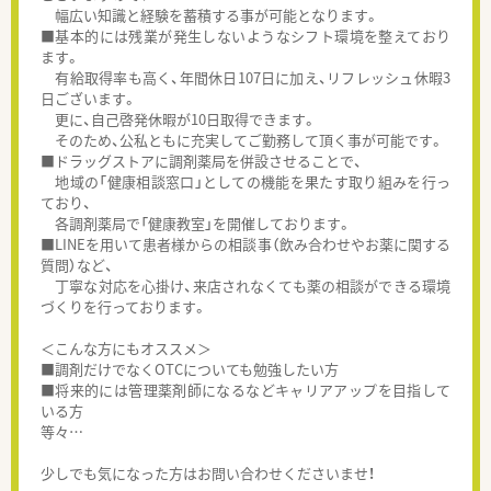
幅広い知識と経験を蓄積する事が可能となります。
■基本的には残業が発生しないようなシフト環境を整えており
ます。
有給取得率も高く、年間休日107日に加え、リフレッシュ休暇3
日ございます。
更に、自己啓発休暇が10日取得できます。
そのため、公私ともに充実してご勤務して頂く事が可能です。
■ドラッグストアに調剤薬局を併設させることで、
地域の「健康相談窓口」としての機能を果たす取り組みを行っ
ており、
各調剤薬局で「健康教室」を開催しております。
■LINEを用いて患者様からの相談事（飲み合わせやお薬に関する
質問）など、
丁寧な対応を心掛け、来店されなくても薬の相談ができる環境
づくりを行っております。
＜こんな方にもオススメ＞
■調剤だけでなくOTCについても勉強したい方
■将来的には管理薬剤師になるなどキャリアアップを目指して
いる方
等々…
少しでも気になった方はお問い合わせくださいませ！