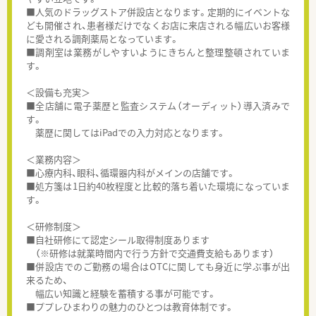
■人気のドラッグストア併設店となります。定期的にイベントな
ども開催され、患者様だけでなくお店に来店される幅広いお客様
に愛される調剤薬局となっています。
■調剤室は業務がしやすいようにきちんと整理整頓されていま
す。
＜設備も充実＞
■全店舗に電子薬歴と監査システム（オーディット）導入済みで
す。
薬歴に関してはiPadでの入力対応となります。
＜業務内容＞
■心療内科、眼科、循環器内科がメインの店舗です。
■処方箋は1日約40枚程度と比較的落ち着いた環境になっていま
す。
＜研修制度＞
■自社研修にて認定シール取得制度あります
（※研修は就業時間内で行う方針で交通費支給もあります）
■併設店でのご勤務の場合はOTCに関しても身近に学ぶ事が出
来るため、
幅広い知識と経験を蓄積する事が可能です。
■ププレひまわりの魅力のひとつは教育体制です。