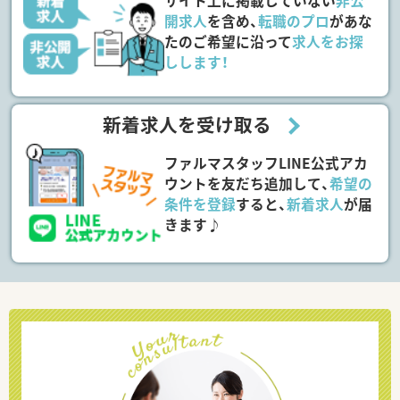
サイト上に掲載していない
非公
開求人
を含め、
転職のプロ
があな
たのご希望に沿って
求人をお探
しします！
新着求人を受け取る
ファルマスタッフLINE公式アカ
ウントを友だち追加して、
希望の
条件を登録
すると、
新着求人
が届
きます♪