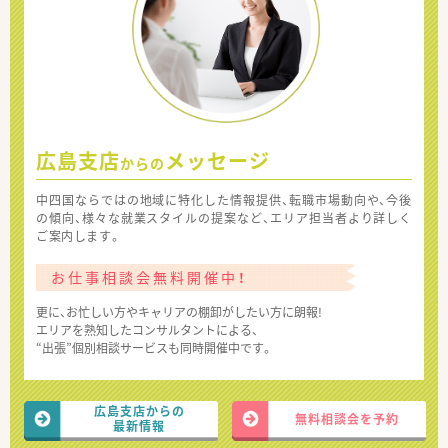
広島支店
メッセージ
からの
中四国ならではの地域に特化した情報提供、転職市場動向や、今後
の傾向、様々な就業スタイルの提案など、エリア担当者より詳しく
ご案内します。
お仕事相談会無料開催中！
更に、お忙しい方やキャリアの棚卸がしたい方に朗報!
エリアを熟知したコンサルタントによる、
“出張”個別相談サービスも同時開催中です。
広島支店からの
無料相談会を予約
最新情報