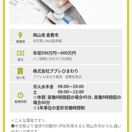
岡山県 倉敷市
中庄駅 (JR山陽本線)
勤務地
年収500万円～600万円
※ご経験に合わせて応相談
給与
株式会社ププレひまわり
ププレひまわり薬局 倉敷松島店
法人名
月火水木金 09:00～19:00
土 09:00～13:00
※休憩：実働6時間超の場合45分、実働8時間超の
勤務時間
場合60分
※1年単位の変形労働時間制
＜こんな薬局です＞
■中庄駅より徒歩5分圏内！JRを利用すると岡山市内からも通い
やすい立地です。