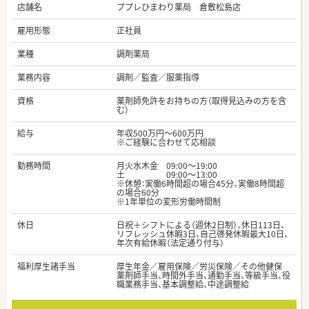
店舗名
ププレひまわり薬局 倉敷松島店
雇用形態
正社員
業種
調剤薬局
業務内容
調剤／監査／服薬指導
資格
薬剤師免許をお持ちの方（取得見込みの方を含
む）
給与
年収500万円～600万円
※ご経験に合わせて応相談
勤務時間
月火水木金 09:00～19:00
土 09:00～13:00
※休憩：実働6時間超の場合45分、実働8時間超
の場合60分
※1年単位の変形労働時間制
休日
日祝＋シフトによる（週休2日制）、休日113日、
リフレッシュ休暇3日、自己啓発休暇最大10日、
年次有給休暇（法定通り付与）
福利厚生諸手当
厚生年金／雇用保険／労災保険／その他健保
薬剤師手当、時間外手当、通勤手当、等級手当、役
職業務手当、基本調整給、中途調整給