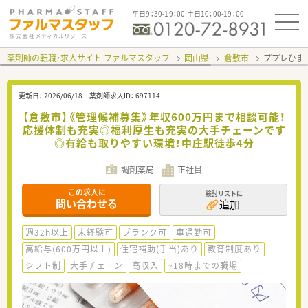
平日9：30-19：00 土日10：00-19：00
薬剤師の転職・求人サイト ファルマスタッフ
岡山県
倉敷市
ププレひま
更新日：
2026/06/18
薬剤師求人ID：
697114
【倉敷市】《管理候補募集》年収600万円まで相談可能！
応援体制も充実◎福利厚生も充実の大手チェーンです
◎有給も取りやすい環境！中庄駅徒歩4分
調剤薬局
正社員
この求人に
検討リストに
問い合わせる
追加
週32h以上
未経験可
ブランク可
車通勤可
高給与(600万円以上)
住宅補助(手当)あり
教育制度あり
シフト制
大手チェーン
高収入
~18時までの職場