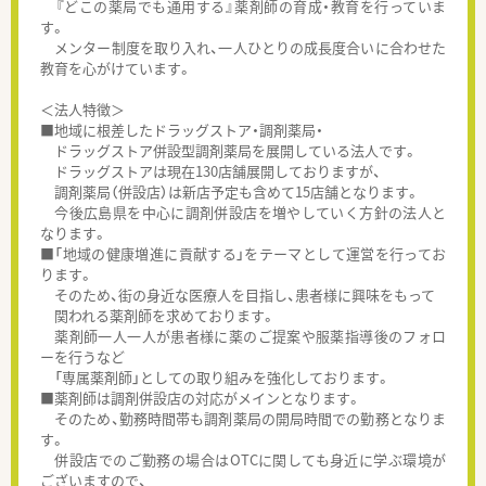
『どこの薬局でも通用する』薬剤師の育成・教育を行っていま
す。
メンター制度を取り入れ、一人ひとりの成長度合いに合わせた
教育を心がけています。
＜法人特徴＞
■地域に根差したドラッグストア・調剤薬局・
ドラッグストア併設型調剤薬局を展開している法人です。
ドラッグストアは現在130店舗展開しておりますが、
調剤薬局（併設店）は新店予定も含めて15店舗となります。
今後広島県を中心に調剤併設店を増やしていく方針の法人と
なります。
■「地域の健康増進に貢献する」をテーマとして運営を行ってお
ります。
そのため、街の身近な医療人を目指し、患者様に興味をもって
関われる薬剤師を求めております。
薬剤師一人一人が患者様に薬のご提案や服薬指導後のフォロ
ーを行うなど
「専属薬剤師」としての取り組みを強化しております。
■薬剤師は調剤併設店の対応がメインとなります。
そのため、勤務時間帯も調剤薬局の開局時間での勤務となりま
す。
併設店でのご勤務の場合はOTCに関しても身近に学ぶ環境が
ございますので、