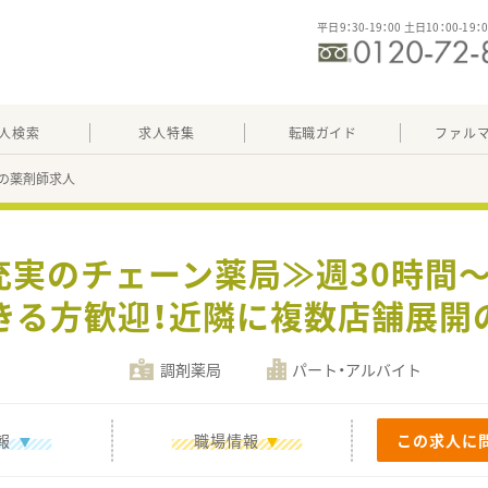
平日9：30-19：00 土日10：00-19：
人検索
求人特集
転職ガイド
ファル
の薬剤師求人
充実のチェーン薬局≫週30時間
きる方歓迎！近隣に複数店舗展開
調剤薬局
パート・アルバイト
報
職場情報
この求人に