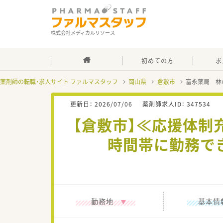
株式会社メディカルリソース
初めての方
求
薬剤師の転職・求人サイト ファルマスタッフ
岡山県
倉敷市
富永薬局 林
更新日：
2026/07/06
薬剤師求人ID：
347534
【倉敷市】≪応援体制
時間帯に勤務で
勤務地
基本情