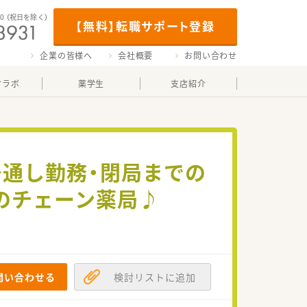
00
（祝日を除く）
【無料】転職サポート登録
企業の皆様へ
会社概要
お問い合わせ
マラボ
薬学生
支店紹介
～通し勤務・閉局までの
のチェーン薬局♪
問い合わせる
検討リストに追加