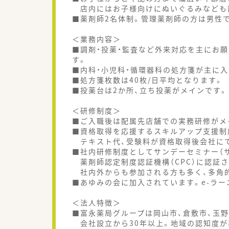
店内にはお子様向けにぬいぐるみなども
■薬剤師2名体制。管理薬剤師の方は男性
＜業務内容＞
■調剤・投薬・監査など外来対応を主にお
す。
■内科・小児科・循環器科の処方箋が主に入
■処方箋枚数は40枚/日平均となります。
■投薬台は2か所、立ち投薬がメインです。
＜研修制度＞
■ご入職後は配属先店舗での実務研修がメ
■資格取得を応援するスキルアップ支援制
テキスト代、受験料が資格取得後会社に
■社内研修制度としてサンデーセミナー（サ
薬剤師認定制度認証機構（CPC）に認証
社内外からも参加される方も多く、多角
■あゆみの会に加入されています。e-ラー
＜法人特徴＞
■富永薬局グループは岡山市、倉敷市、玉
会社設立から30年以上。地域の認知度が