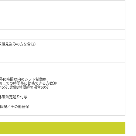
取得見込みの方を含む）
週40時間以内のシフト制勤務
閉局までの時間帯に勤務できる方歓迎
45分、実働8時間超の場合60分
休暇法定通り付与
保険／その他健保