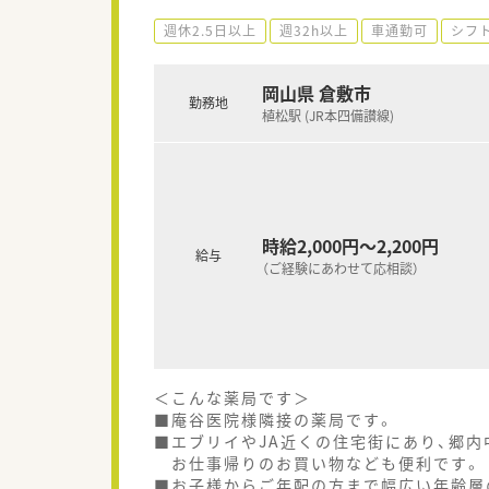
週休2.5日以上
週32h以上
車通勤可
シフ
岡山県 倉敷市
勤務地
植松駅 (JR本四備讃線)
時給2,000円～2,200円
給与
（ご経験にあわせて応相談）
＜こんな薬局です＞
■庵谷医院様隣接の薬局です。
■エブリイやJA近くの住宅街にあり、郷内
お仕事帰りのお買い物なども便利です。
■お子様からご年配の方まで幅広い年齢層