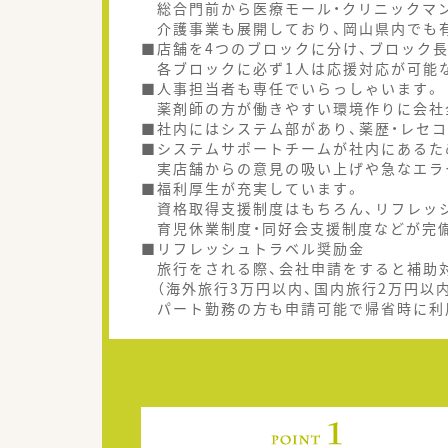
総合門前から医療モール・クリニックマ
介護事業も展開しており、岡山県内でも
■店舗を4つのブロックに分け、ブロック長
各ブロックに必ず1人は応援対応が可能
■人事担当者も専任でいらっしゃいます。
薬剤師の方が働きやすい環境作りに会社
■社内にはシステム部があり、薬歴・レセ
■システムサポートチームが社内にあるた
実店舗からの意見の吸い上げや急なエラ
■福利厚生が充実しています。
資格取得支援制度はもちろん、リフレッシ
育児休業制度・同好会支援制度などが完
■リフレッシュトラベル奨励金
旅行をされる際、会社申請をすると補助
（海外旅行3万円以内、国内旅行2万円以内
パート勤務の方も申請可能で帰省時に利