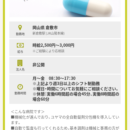
岡山県 倉敷市
新倉敷駅 (JR山陽本線)
勤務地
時給2,500円～3,000円
※ご経験により応相談
給与
非公開
法人名
月～金 08：30～17：30
※上記より週3日以上のシフト制勤務
※曜日・時間についてお気軽にご相談ください。
勤務時間
※休憩：実働6時間超の場合45分、実働8時間超の
場合60分
＜こんな病院です＞
■機械化が進んでおり、ユヤマの全自動錠剤分包機を導入してい
ます。
■自動で監査も行ってくれるため、基本調剤は機械と事務の方が