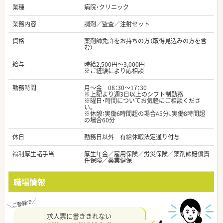
業種
病院・クリニック
業務内容
調剤／監査／注射セット
資格
薬剤師免許をお持ちの方（取得見込みの方を含
む）
給与
時給2,500円～3,000円
※ご経験により応相談
勤務時間
月～金 08：30～17：30
※上記より週3日以上のシフト制勤務
※曜日・時間についてお気軽にご相談くださ
い。
※休憩：実働6時間超の場合45分、実働8時間超
の場合60分
休日
勤務日以外 有給休暇法定通り付与
福利厚生諸手当
厚生年金／雇用保険／労災保険／薬剤師賠償責
任保険／薬業健保
職場情報
求人票に書ききれない