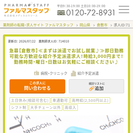
平日9：30-19：00 土日10：00-19：00
薬剤師の転職・求人サイト ファルマスタッフ
岡山県
倉敷市
求人ID：71
更新日：
2026/07/22
薬剤師求人ID：
714010
急募【倉敷市】≪まずは派遣でお試し就業♪≫即日勤務
可能な方歓迎な紹介予定派遣求人！時給3,000円まで！
勤務時間・曜日・日数はお気軽にご相談ください♪
病院・クリニック
紹介予定派遣
この求人に
検討リストに
問い合わせる
追加
土日休み(相談可含む)
車通勤可
高時給(2,500円以上)
シフト制
大手チェーン以外
高収入