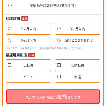
薬剤師免許取得見込（薬学生等）
転職時期
必須
1ヶ月以内
3ヶ月以内
6ヶ月以内
良いところがあれば
※ダブルワークをお考えの方は、就業開始時期の目安を選択してください
希望雇用形態
必須
正社員
契約社員
パート
派遣
2箇所
未入力の必須項目が
あります