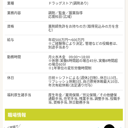
業種
ドラッグストア(調剤あり)
業務内容
調剤／監査／服薬指導
応需科目（広域）
資格
薬剤師免許をお持ちの方（取得見込みの方を含
む）
給与
年収500万円～600万円
※ご経験等により決定。管理などの役職者は、
別途手当あり
勤務時間
月火水木金 09:00～18:00
※休憩：実働6時間超の場合45分、実働8時間超
の場合60分
※1年単位の変形労働時間制
休日
日祝＋シフトによる（週休2日制）、休日113日、
リフレッシュ休暇3日、自己啓発休暇最大10日、
年次有給休暇（法定通り付与）
福利厚生諸手当
厚生年金／雇用保険／労災保険／その他健保
通勤手当、住宅手当、残業手当、調整手当、役職手
当、資格手当、休日勤務手当
職場情報