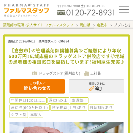
平日9：30-19：00 土日10：00-19：00
薬剤師の転職・求人サイト ファルマスタッフ
岡山県
倉敷市
ププレひま
更新日：
2026/06/18
薬剤師求人ID：
696884
【倉敷市】≪管理薬剤師候補募集≫ご経験により年収
600万円！広域応需のドラッグストア併設店です◎地域
の患者様の相談窓口を目指しています！福利厚生充実♪
ドラッグストア(調剤あり)
正社員
この求人に
検討リストに
問い合わせる
追加
年間休日120日以上
週32h以上
車通勤可
高給与(600万円以上)
住宅補助(手当)あり
教育制度あり
シフト制
高収入