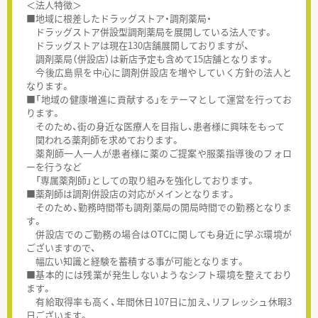
＜法人特徴＞
■地域に根差したドラッグストア・調剤薬局・
ドラッグストア併設型調剤薬局を展開している法人です。
ドラッグストアは現在130店舗展開しておりますが、
調剤薬局（併設店）は新店予定も含めて15店舗となります。
今後広島県を中心に調剤併設店を増やしていく方針の法人と
なります。
■「地域の健康増進に貢献する」をテーマとして運営を行ってお
ります。
そのため、街の身近な医療人を目指し、患者様に興味をもって
関われる薬剤師を求めております。
薬剤師一人一人が患者様に薬のご提案や服薬指導後のフォロ
ーを行うなど
「専属薬剤師」としての取り組みを強化しております。
■薬剤師は調剤併設店の対応がメインとなります。
そのため、勤務時間帯も調剤薬局の開局時間での勤務となりま
す。
併設店でのご勤務の場合はOTCに関しても身近に学ぶ環境が
ございますので、
幅広い知識と経験を蓄積する事が可能となります。
■基本的には残業が発生しないようなシフト環境を整えており
ます。
有給取得率も高く、年間休日107日に加え、リフレッシュ休暇3
日ございます。