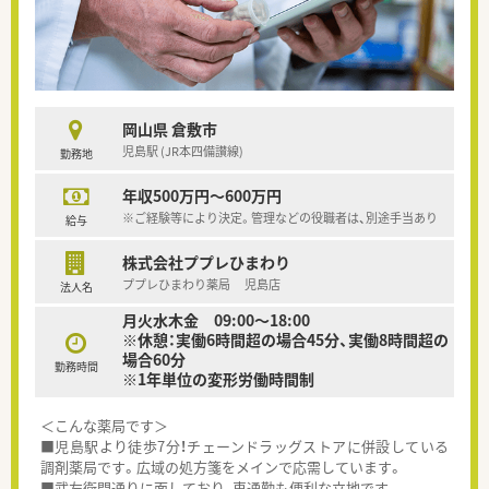
岡山県 倉敷市
児島駅 (JR本四備讃線)
勤務地
年収500万円～600万円
※ご経験等により決定。管理などの役職者は、別途手当あり
給与
株式会社ププレひまわり
ププレひまわり薬局 児島店
法人名
月火水木金 09:00～18:00
※休憩：実働6時間超の場合45分、実働8時間超の
場合60分
勤務時間
※1年単位の変形労働時間制
＜こんな薬局です＞
■児島駅より徒歩7分！チェーンドラッグストアに併設している
調剤薬局です。広域の処方箋をメインで応需しています。
■武左衛門通りに面しており、車通勤も便利な立地です。