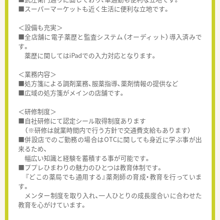
■スーパーマーケットも近く生活に便利な立地です。
＜設備も充実＞
■全店舗に電子薬歴と監査システム（オーディット）導入済みで
す。
薬歴に関してはiPadでの入力対応となります。
＜業務内容＞
■処方箋による調剤業務、服薬指導、薬剤情報の提供など
■広域の処方箋がメインの店舗です。
＜研修制度＞
■自社研修にて認定シール取得制度あります
（※研修は就業時間内で行う方針で交通費支給もあります）
■併設店でのご勤務の場合はOTCに関しても身近に学ぶ事が出
来るため、
幅広い知識と経験を蓄積する事が可能です。
■ププレひまわりの魅力のひとつは教育体制です。
『どこの薬局でも通用する』薬剤師の育成・教育を行っていま
す。
メンター制度を取り入れ、一人ひとりの成長度合いに合わせた
教育を心がけています。