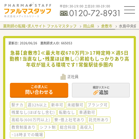
平日9：30-19：00 土日10：00-19：00
薬剤師の転職・求人サイト ファルマスタッフ
岡山県
倉敷市
水島中央病
更新日：
2026/06/26
薬剤師求人ID：
665053
急募【倉敷市】≪最大年収670万円≫17時定時×週5日
勤務！当直なし・残業ほぼ無し◎昇給もしっかりあり高
年収が狙える環境です！常盤駅徒歩圏内
正社員
この求人に
検討リストに
問い合わせる
追加
駅チカ
週32h以上
新卒可
未経験可
ブランク可
残業なし(ほぼなし含む)
転勤なし
車通勤可
高給与(600万円以上)
寮・借上社宅あり
託児所あり
教育制度あり
シフト制
総合科目
高収入
~18時までの職場