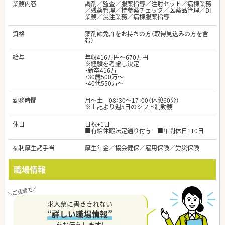
業務内容
調剤／監査／服薬指導／注射セット／病棟業務
／残薬管理／持参薬チェック／医薬品管理／DI
業務／混注業務／病棟服薬指導
資格
薬剤師免許をお持ちの方（取得見込みの方を含
む）
給与
年収416万円～670万円
※経験を考慮し決定
・新卒416万
・30歳500万～
・40代550万～
勤務時間
月～土 08：30～17：00（休憩60分）
※上記より週5日のシフト制勤務
休日
日祝+1日
■有給休暇法定通り付与 ■年間休日110日
福利厚生諸手当
厚生年金／協会健保／雇用保険／労災保険
職場情報
求人票に書ききれない
“詳しい職場情報”
をお伝えします！