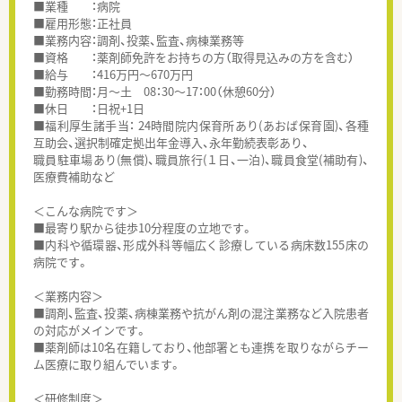
■業種 ：病院
■雇用形態：正社員
■業務内容：調剤、投薬、監査、病棟業務等
■資格 ：薬剤師免許をお持ちの方（取得見込みの方を含む）
■給与 ：416万円～670万円
■勤務時間：月～土 08：30～17：00（休憩60分）
■休日 ：日祝+1日
■福利厚生諸手当： 24時間院内保育所あり(あおば保育園)、各種
互助会、選択制確定拠出年金導入、永年勤続表彰あり、
職員駐車場あり(無償)、職員旅行(１日、一泊)、職員食堂(補助有)、
医療費補助など
＜こんな病院です＞
■最寄り駅から徒歩10分程度の立地です。
■内科や循環器、形成外科等幅広く診療している病床数155床の
病院です。
＜業務内容＞
■調剤、監査、投薬、病棟業務や抗がん剤の混注業務など入院患者
の対応がメインです。
■薬剤師は10名在籍しており、他部署とも連携を取りながらチー
ム医療に取り組んでいます。
＜研修制度＞