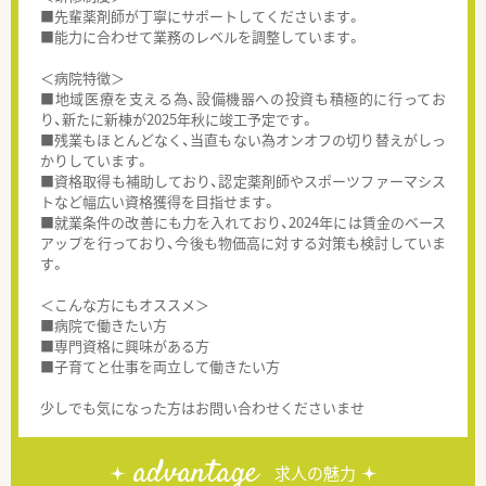
■先輩薬剤師が丁寧にサポートしてくださいます。
■能力に合わせて業務のレベルを調整しています。
＜病院特徴＞
■地域医療を支える為、設備機器への投資も積極的に行ってお
り、新たに新棟が2025年秋に竣工予定です。
■残業もほとんどなく、当直もない為オンオフの切り替えがしっ
かりしています。
■資格取得も補助しており、認定薬剤師やスポーツファーマシス
トなど幅広い資格獲得を目指せます。
■就業条件の改善にも力を入れており、2024年には賃金のベース
アップを行っており、今後も物価高に対する対策も検討していま
す。
＜こんな方にもオススメ＞
■病院で働きたい方
■専門資格に興味がある方
■子育てと仕事を両立して働きたい方
少しでも気になった方はお問い合わせくださいませ
advantage
求人の魅力