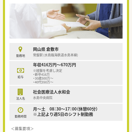
岡山県 倉敷市
常盤駅 (水島臨海鉄道水島本線)
勤務地
年収416万円～670万円
※経験を考慮し決定
・新卒416万
給与
・30歳500万～
・40代550万～
社会医療法人水和会
水島中央病院
法人名
月～土 08：30～17：00（休憩60分）
※上記より週5日のシフト制勤務
勤務時間
＜募集要項＞