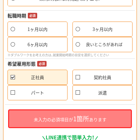
転職時期
必須
1ヶ月以内
3ヶ月以内
6ヶ月以内
良いところがあれば
※ダブルワークをお考えの方は、就業開始時期の目安を選択してください
希望雇用形態
必須
正社員
契約社員
パート
派遣
1箇所
未入力の必須項目が
あります
LINE連携で簡単入力！