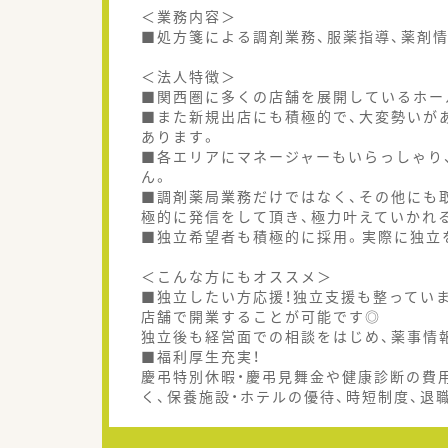
＜業務内容＞
■処方箋による調剤業務、服薬指導、薬剤
＜法人特徴＞
■関西圏に多くの店舗を展開しているホー
■また新規出店にも積極的で、大変勢いが
あります。
■各エリアにマネージャーもいらっしゃり
ん。
■調剤薬局業務だけではなく、その他にも取
極的に発信をして頂き、極力叶えていかれ
■独立希望者も積極的に採用。実際に独立
＜こんな方にもオススメ＞
■独立したい方応援！独立支援も整ってい
店舗で開業することが可能です◎
独立後も経営面での相談をはじめ、薬事情
■福利厚生充実！
慶弔特別休暇・慶弔見舞金や健康診断の費用
く、保養施設・ホテルの優待、時短制度、退