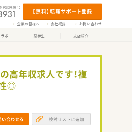
00
（祝日を除く）
【無料】転職サポート登録
企業の皆様へ
会社概要
お問い合わせ
マラボ
薬学生
支店紹介
気の高年収求人です！複
性◎
問い合わせる
検討リストに追加