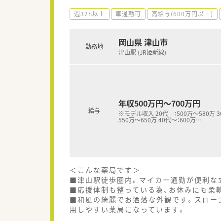
週32h以上
車通勤可
高給与(600万円以上)
岡山県 津山市
勤務地
津山駅 (JR姫新線)
年収500万円～700万円
給与
※モデル収入 20代 ：500万～580万 3
550万～650万 40代～：600万
…
＜こんな薬局です＞
■津山駅徒歩圏内。マイカー通勤が便利な
■応援体制も整っている為、お休みにも柔
■和風の綺麗でお洒落な外観です。スロー
用しやすい薬局になっています。