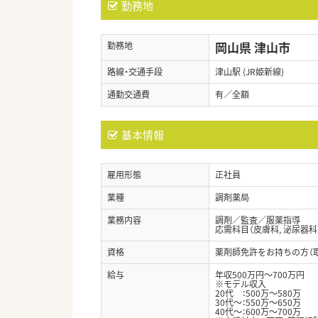
勤務地
岡山県 津山市
勤務地
路線・交通手段
津山駅 (JR姫新線)
通勤交通費
有／全額
基本情報
雇用形態
正社員
業種
調剤薬局
業務内容
調剤／監査／服薬指導
応需科目（皮膚科, 泌尿器科
資格
薬剤師免許をお持ちの方（
給与
年収500万円～700万円
※モデル収入
20代 ：500万～580万
30代～：550万～650万
40代～：600万～700万