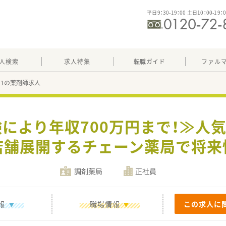
平日9：30-19：00 土日10：00-19：
人検索
求人特集
転職ガイド
ファル
291の薬剤師求人
験により年収700万円まで！≫人
店舗展開するチェーン薬局で将来
調剤薬局
正社員
報
職場情報
この求人に