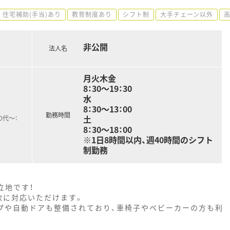
住宅補助(手当)あり
教育制度あり
シフト制
大手チェーン以外
非公開
法人名
月火木金
8：30～19：30
水
8：30～13：00
勤務時間
土
0代～：
8：30～18：00
※1日8時間以内、週40時間のシフト
制勤務
立地です！
軟に対応いただけます。
プや自動ドアも整備されており、車椅子やベビーカーの方も利