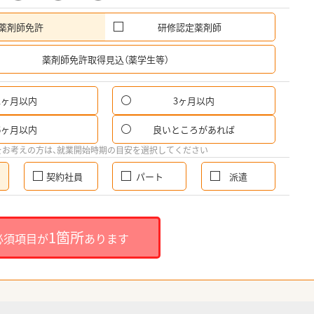
薬剤師免許
研修認定薬剤師
希
薬剤師免許取得見込（薬学生等）
1ヶ月以内
3ヶ月以内
6ヶ月以内
良いところがあれば
をお考えの方は、就業開始時期の目安を選択してください
契約社員
パート
派遣
1箇所
必須項目が
あります