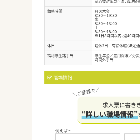
※応援対応の可否、管理経
勤務時間
月火木金
8：30～19：30
水
8：30～13：00
土
8：30～18：00
※1日8時間以内、週40時
休日
週休2日 有給休暇（法定通
福利厚生諸手当
厚生年金／雇用保険／労災
時間外手当
職場情報
求人票に書き
“詳しい職場情報”