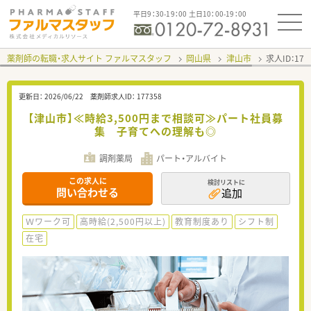
平日9：30-19：00 土日10：00-19：00
薬剤師の転職・求人サイト ファルマスタッフ
岡山県
津山市
求人ID：17
更新日：
2026/06/22
薬剤師求人ID：
177358
【津山市】≪時給3,500円まで相談可≫パート社員募
集 子育てへの理解も◎
調剤薬局
パート・アルバイト
この求人に
検討リストに
問い合わせる
追加
Ｗワーク可
高時給(2,500円以上)
教育制度あり
シフト制
在宅