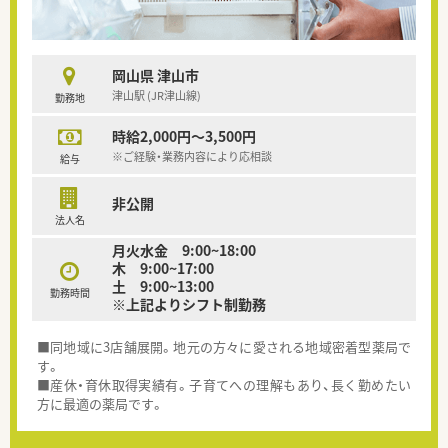
岡山県 津山市
津山駅 (JR津山線)
勤務地
時給2,000円～3,500円
※ご経験・業務内容により応相談
給与
非公開
法人名
月火水金 9:00~18:00
木 9:00~17:00
土 9:00~13:00
勤務時間
※上記よりシフト制勤務
■同地域に3店舗展開。地元の方々に愛される地域密着型薬局で
す。
■産休・育休取得実績有。子育てへの理解もあり、長く勤めたい
方に最適の薬局です。