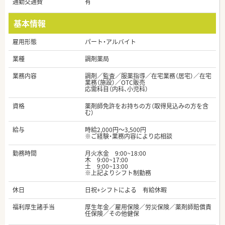
通勤交通費
有
基本情報
雇用形態
パート・アルバイト
業種
調剤薬局
業務内容
調剤／監査／服薬指導／在宅業務（居宅）／在宅
業務（施設）／OTC販売
応需科目（内科、小児科）
資格
薬剤師免許をお持ちの方（取得見込みの方を含
む）
給与
時給2,000円～3,500円
※ご経験・業務内容により応相談
勤務時間
月火水金 9:00~18:00
木 9:00~17:00
土 9:00~13:00
※上記よりシフト制勤務
休日
日祝+シフトによる 有給休暇
福利厚生諸手当
厚生年金／雇用保険／労災保険／薬剤師賠償責
任保険／その他健保