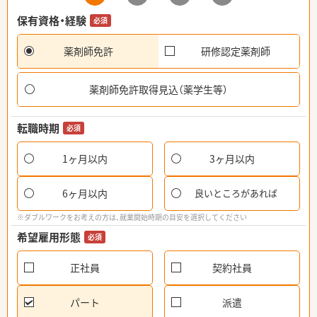
保有資格・経験
必須
薬剤師免許
研修認定薬剤師
薬剤師免許取得見込（薬学生等）
転職時期
必須
1ヶ月以内
3ヶ月以内
6ヶ月以内
良いところがあれば
※ダブルワークをお考えの方は、就業開始時期の目安を選択してください
希望雇用形態
必須
正社員
契約社員
パート
派遣