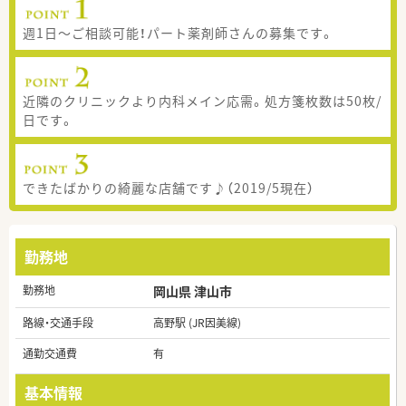
週1日～ご相談可能！パート薬剤師さんの募集です。
近隣のクリニックより内科メイン応需。処方箋枚数は50枚/
日です。
できたばかりの綺麗な店舗です♪（2019/5現在）
勤務地
勤務地
岡山県 津山市
路線・交通手段
高野駅 (JR因美線)
通勤交通費
有
基本情報