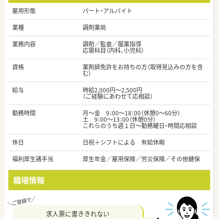
雇用形態
パート・アルバイト
業種
調剤薬局
業務内容
調剤／監査／服薬指導
応需科目（内科、小児科）
資格
薬剤師免許をお持ちの方（取得見込みの方を含
む）
給与
時給2,000円～2,500円
（ご経験にあわせて応相談）
勤務時間
月～金 9：00～18：00（休憩0～60分）
土 9：00～13：00（休憩0分）
これらのうち週１日～勤務曜日・時間応相談
休日
日祝＋シフトによる 有給休暇
福利厚生諸手当
厚生年金／雇用保険／労災保険／その他健保
職場情報
求人票に書ききれない