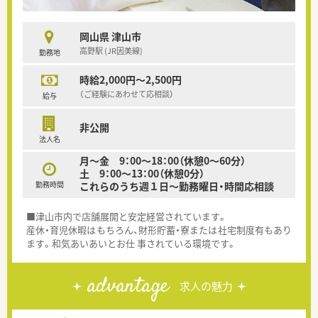
岡山県 津山市
高野駅 (JR因美線)
勤務地
時給2,000円～2,500円
（ご経験にあわせて応相談）
給与
非公開
法人名
月～金 9：00～18：00（休憩0～60分）
土 9：00～13：00（休憩0分）
勤務時間
これらのうち週１日～勤務曜日・時間応相談
■津山市内で店舗展開と安定経営されています。
産休・育児休暇はもちろん、財形貯蓄・寮または社宅制度有もあり
ます。和気あいあいとお仕 事されている環境です。
advantage
求人の魅力