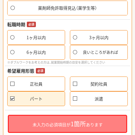
薬剤師免許取得見込（薬学生等）
転職時期
必須
1ヶ月以内
3ヶ月以内
6ヶ月以内
良いところがあれば
※ダブルワークをお考えの方は、就業開始時期の目安を選択してください
希望雇用形態
必須
正社員
契約社員
パート
派遣
1箇所
未入力の必須項目が
あります