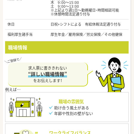
木 9：00～15：00
土 9：00～13：00
※上記より週1日～勤務曜日・時間相談可能
※休憩時間法定通り付与
休日
日祝+シフトによる 有給休暇法定通り付与
福利厚生諸手当
厚生年金／雇用保険／労災保険／その他健保
職場情報
求人票に書ききれない
“詳しい職場情報”
をお伝えします！
職場の雰囲気
助け合う風土がある
年齢や性別の壁がない
ワークライフバランス