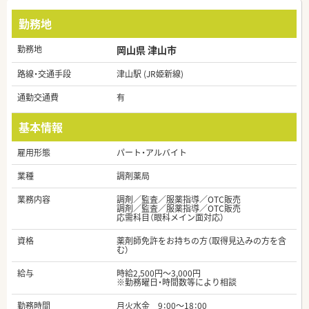
勤務地
勤務地
岡山県 津山市
路線・交通手段
津山駅 (JR姫新線)
通勤交通費
有
基本情報
雇用形態
パート・アルバイト
業種
調剤薬局
業務内容
調剤／監査／服薬指導／OTC販売
調剤／監査／服薬指導／OTC販売
応需科目（眼科メイン面対応）
資格
薬剤師免許をお持ちの方（取得見込みの方を含
む）
給与
時給2,500円～3,000円
※勤務曜日・時間数等により相談
勤務時間
月火水金 9：00～18：00