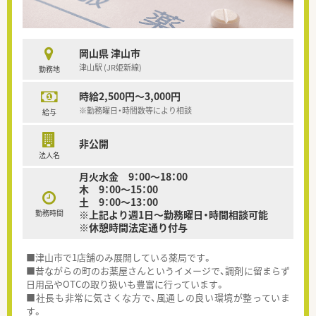
岡山県 津山市
津山駅 (JR姫新線)
勤務地
時給2,500円～3,000円
※勤務曜日・時間数等により相談
給与
非公開
法人名
月火水金 9：00～18：00
木 9：00～15：00
土 9：00～13：00
勤務時間
※上記より週1日～勤務曜日・時間相談可能
※休憩時間法定通り付与
■津山市で1店舗のみ展開している薬局です。
■昔ながらの町のお薬屋さんというイメージで、調剤に留まらず
日用品やOTCの取り扱いも豊富に行っています。
■社長も非常に気さくな方で、風通しの良い環境が整っていま
す。