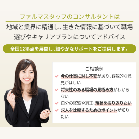
ファルマスタッフのコンサルタントは
地域と業界に精通し、生きた情報に基づいて職場
選びやキャリアプランについてアドバイス
全国12拠点を展開し、細やかなサポートをご提供します。
ご相談例
今の仕事に対し不安
があり、客観的な意
見がほしい
将来性のある職場の見極め方
がわから
ない
自分の経験や適正、
現状を振り返りたい
求人を比較するためのポイント
が知り
たい