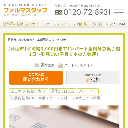
平日9：30-19：00 土日10：00-19：00
薬剤師の転職・求人サイト ファルマスタッフ
岡山県
津山市
求人ID：44
更新日：
2026/06/18
薬剤師求人ID：
444395
【津山市】≪時給3,000円まで！≫パート薬剤師募集♪週
1日～勤務OK！子育て中の方歓迎！
調剤薬局
パート・アルバイト
この求人に
検討リストに
問い合わせる
追加
土日休み(相談可含む)
週休2.5日以上
Ｗワーク可
扶養内勤務OK
大手チェーン以外
~18時までの職場