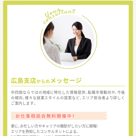
広島支店
メッセージ
からの
中四国ならではの地域に特化した情報提供、転職市場動向や、今後
の傾向、様々な就業スタイルの提案など、エリア担当者より詳しく
ご案内します。
お仕事相談会無料開催中！
更に、お忙しい方やキャリアの棚卸がしたい方に朗報!
エリアを熟知したコンサルタントによる、